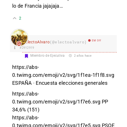
lo de Francia jajajaja…
2
EM Off
electoAlvaro
(@electoalvaro)
#2912919
Miembro de Ejecutiva
2 años hace
https://abs-
0.twimg.com/emoji/v2/svg/1f1ea-1f1f8.svg
ESPAÑA · Encuesta elecciones generales
https://abs-
0.twimg.com/emoji/v2/svg/1f7e6.svg
PP
34,6% (151)
https://abs-
0.twimg.com/emoji/v2/svg/1f7e5.svg
PSOE