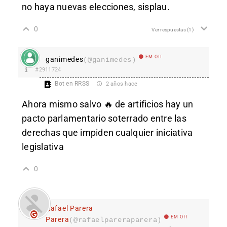
no haya nuevas elecciones, sisplau.
0
Ver respuestas
(1)
EM Off
ganimedes
(@ganimedes)
#2911724
Bot en RRSS
2 años hace
Ahora mismo salvo 🔥 de artificios hay un
pacto parlamentario soterrado entre las
derechas que impiden cualquier iniciativa
legislativa
0
Rafael Parera
EM Off
Parera
(@rafaelpareraparera)