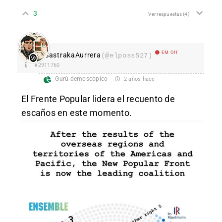
3
Ver respuestas
(4)
EM Off
SastrakaAurrera
(@elposs527)
#2911760
Gurú demoscópico
2 años hace
El Frente Popular lidera el recuento de
escaños en este momento.