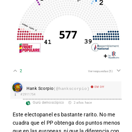
2
Ver respuestas
(5)
EM Off
Hank Scorpio
(@hankscorpio)
#2911754
Gurú demoscópico
2 años hace
Este electopanel es bastante rarito. No me
cuadra que el PP obtenga dos puntos menos
que en las europeas, ni que la diferencia con