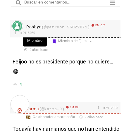
EM Off
Robbyn
(@patreon_26022871)
#2913050
Miembro
Miembro de Ejecutiva
2 años hace
Feijoo no es presidente porque no quiere…
😂
4
EM Off
#2912993
karma
(@karma-9)
Colaborador de campaña
2 años hace
Todavía hay narnianos que no han entendido