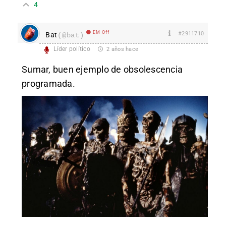
4
EM Off
#2911710
Bat
(@bat)
Líder político
2 años hace
Sumar, buen ejemplo de obsolescencia
programada.