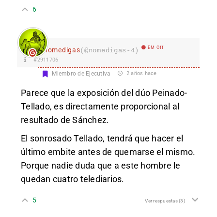
6
EM Off
nomedigas
(@nomedigas-4)
#2911706
Miembro de Ejecutiva
2 años hace
Parece que la exposición del dúo Peinado-
Tellado, es directamente proporcional al
resultado de Sánchez.
El sonrosado Tellado, tendrá que hacer el
último embite antes de quemarse el mismo.
Porque nadie duda que a este hombre le
quedan cuatro telediarios.
5
Ver respuestas
(3)