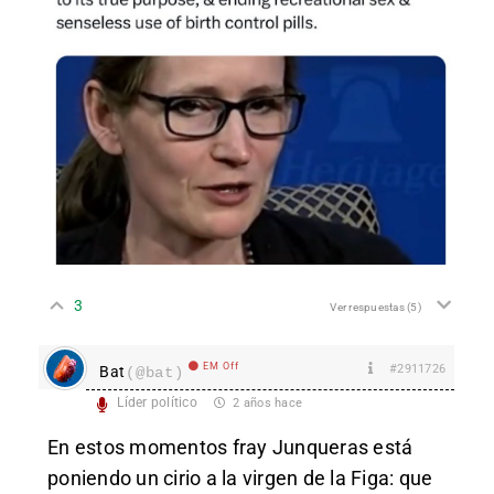
3
Ver respuestas
(5)
EM Off
#2911726
Bat
(@bat)
Líder político
2 años hace
En estos momentos fray Junqueras está
poniendo un cirio a la virgen de la Figa: que