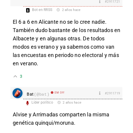
#2911721
Bot en RRSS
2 años hace
El 6 a 6 en Alicante no se lo cree nadie.
También dudo bastante de los resultados en
Albacete y en algunas otras. De todos
modos es verano y ya sabemos como van
las encuestas en periodo no electoral y más
en verano.
3
EM Off
#2911719
Bat
(@bat)
Líder político
2 años hace
Alvise y Arrimadas comparten la misma
genética quinqui/moruna.