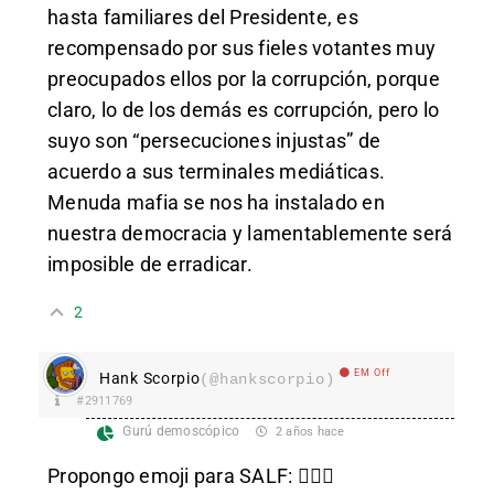
hasta familiares del Presidente, es
recompensado por sus fieles votantes muy
preocupados ellos por la corrupción, porque
claro, lo de los demás es corrupción, pero lo
suyo son “persecuciones injustas” de
acuerdo a sus terminales mediáticas.
Menuda mafia se nos ha instalado en
nuestra democracia y lamentablemente será
imposible de erradicar.
2
EM Off
Hank Scorpio
(@hankscorpio)
#2911769
Gurú demoscópico
2 años hace
Propongo emoji para SALF: 👳🏾‍♂️