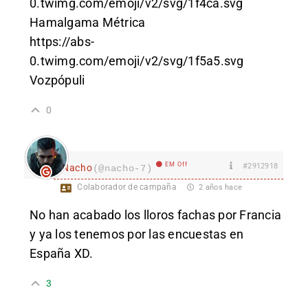
0.twimg.com/emoji/v2/svg/1f4ca.svg
Hamalgama Métrica
https://abs-
0.twimg.com/emoji/v2/svg/1f5a5.svg
Vozpópuli
0
EM Off
#2912918
Nacho
(@nacho-7)
Colaborador de campaña
2 años hace
No han acabado los lloros fachas por Francia
y ya los tenemos por las encuestas en
España XD.
3