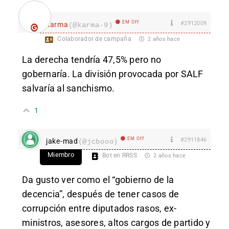
EM Off
#2912009
karma
(@karma-9)
Colaborador de campaña
2 años hace
La derecha tendría 47,5% pero no
gobernaría. La división provocada por SALF
salvaría al sanchismo.
1
EM Off
#2911846
jake-mad
(@jcbooo)
Miembro
Bot en RRSS
2 años hace
Da gusto ver como el “gobierno de la
decencia”, después de tener casos de
corrupción entre diputados rasos, ex-
ministros, asesores, altos cargos de partido y