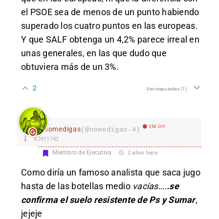
el PSOE sea de menos de un punto habiendo
superado los cuatro puntos en las europeas.
Y que SALF obtenga un 4,2% parece irreal en
unas generales, en las que dudo que
obtuviera más de un 3%.
2
Ver respuestas
(1)
EM Off
nomedigas
(@nomedigas-4)
#2911742
Miembro de Ejecutiva
2 años hace
Como diría un famoso analista que saca jugo
hasta de las botellas medio
vacías….
.se
confirma el suelo resistente de Ps y Sumar
,
jejeje