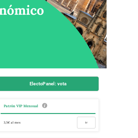
ElectoPanel: vota
Patrón VIP Mensual
3,5€ al mes
Ir