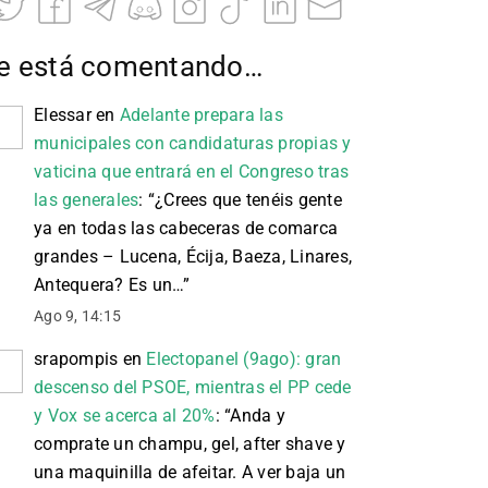
e está comentando…
Elessar
en
Adelante prepara las
municipales con candidaturas propias y
vaticina que entrará en el Congreso tras
las generales
: “
¿Crees que tenéis gente
ya en todas las cabeceras de comarca
grandes – Lucena, Écija, Baeza, Linares,
Antequera? Es un…
”
Ago 9, 14:15
srapompis
en
Electopanel (9ago): gran
descenso del PSOE, mientras el PP cede
y Vox se acerca al 20%
: “
Anda y
comprate un champu, gel, after shave y
una maquinilla de afeitar. A ver baja un