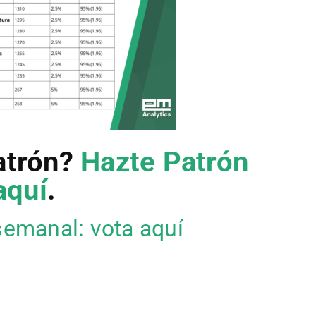
atrón?
Hazte Patrón
aquí
.
semanal: vota aquí