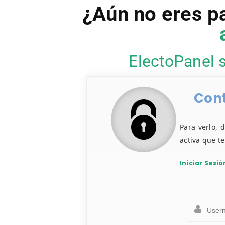
¿Aún no eres p
ElectoPanel 
Cont
Para verlo, 
activa que t
Iniciar Sesió