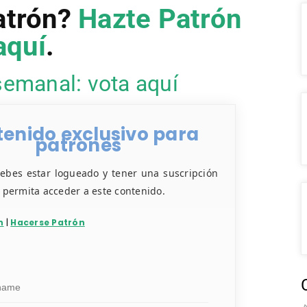
atrón?
Hazte Patrón
aquí
.
semanal: vota aquí
enido exclusivo para
patrones
debes estar logueado y tener una suscripción
e permita acceder a este contenido.
n
|
Hacerse Patrón