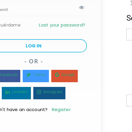
S
Lost your password?
cuérdame
- OR -
Facebook
Twitter
Google
LinkedIn
Instagram
n't have an account?
Register