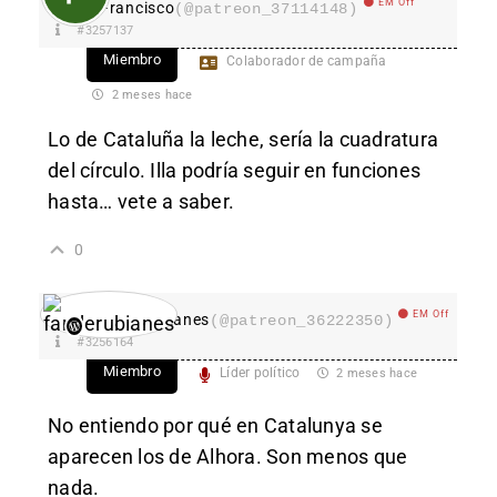
EM Off
Francisco
(@patreon_37114148)
#3257137
Miembro
Colaborador de campaña
2 meses hace
Lo de Cataluña la leche, sería la cuadratura
del círculo. Illa podría seguir en funciones
hasta… vete a saber.
0
EM Off
fanderubianes
(@patreon_36222350)
#3256164
Miembro
Líder político
2 meses hace
No entiendo por qué en Catalunya se
aparecen los de Alhora. Son menos que
nada.