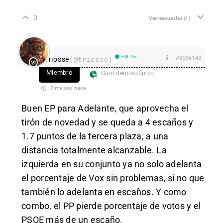
0
Ver respuestas
(1)
EM On
#3256148
Triosse
(@triosse)
Miembro
Gurú demoscópico
2 meses hace
Buen EP para Adelante, que aprovecha el
tirón de novedad y se queda a 4 escaños y
1.7 puntos de la tercera plaza, a una
distancia totalmente alcanzable. La
izquierda en su conjunto ya no solo adelanta
el porcentaje de Vox sin problemas, si no que
también lo adelanta en escaños. Y como
combo, el PP pierde porcentaje de votos y el
PSOE más de un escaño.