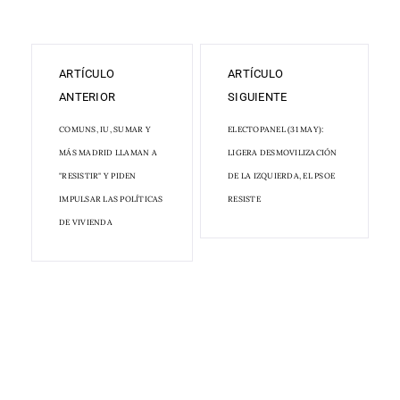
ARTÍCULO
ARTÍCULO
ANTERIOR
SIGUIENTE
COMUNS, IU, SUMAR Y
ELECTOPANEL (31 MAY):
MÁS MADRID LLAMAN A
LIGERA DESMOVILIZACIÓN
"RESISTIR" Y PIDEN
DE LA IZQUIERDA, EL PSOE
IMPULSAR LAS POLÍTICAS
RESISTE
DE VIVIENDA