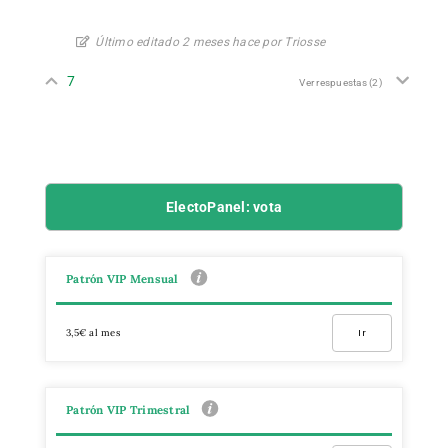
Último editado 2 meses hace por Triosse
7
Ver respuestas
(2)
ElectoPanel: vota
Patrón VIP Mensual
3,5€ al mes
Ir
Patrón VIP Trimestral