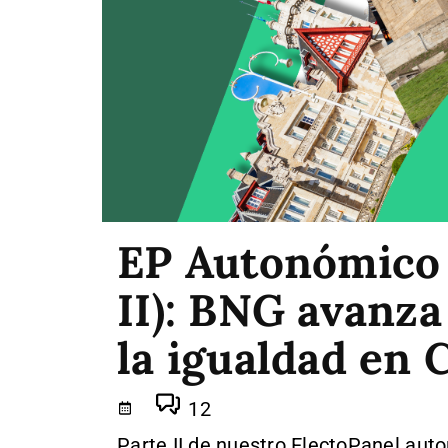
EP Autonómico 
II): BNG avanza
la igualdad en
12
Parte II de nuestro ElectoPanel aut