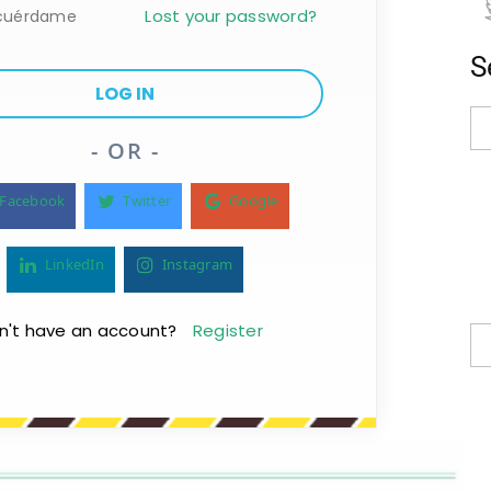
Lost your password?
cuérdame
S
- OR -
Facebook
Twitter
Google
LinkedIn
Instagram
n't have an account?
Register