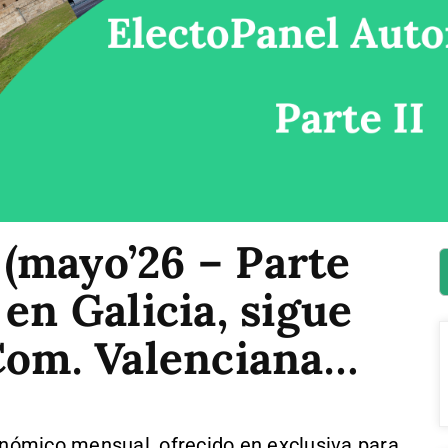
(mayo’26 – Parte
 en Galicia, sigue
 Com. Valenciana…
onómico mensual, ofrecido en exclusiva para