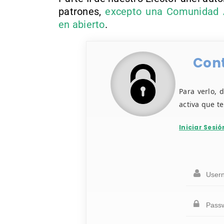
patrones,
excepto una Comunidad A
en abierto
.
Cont
Para verlo, 
activa que t
Iniciar Sesió