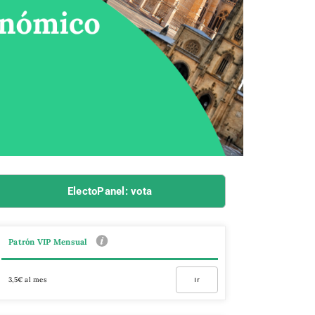
ElectoPanel: vota
Patrón VIP Mensual
3,5€ al mes
Ir