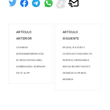
ARTÍCULO
ARTÍCULO
ANTERIOR
SIGUIENTE
CANARIAS
EP (13D): SI AYUSO Y
(SOCIOBARÓMETRO 17D):
CAYETANA FUNDASEN UN
EL PSOE CONTINUARÍA
PARTIDO, OBTENDRÍAN
GOBERNANDO. SORPASSO
MÁS DE 80 DIPUTADOS Y
DE CC AL PP
DEJARÍAN AL PP BAJO
MÍNIMOS