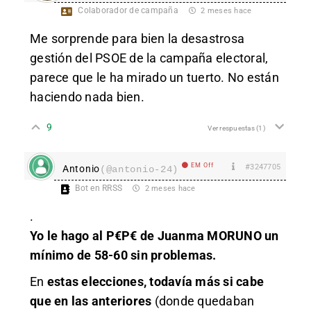
Colaborador de campaña
2 meses hace
Me sorprende para bien la desastrosa
gestión del PSOE de la campaña electoral,
parece que le ha mirado un tuerto. No están
haciendo nada bien.
9
Ver respuestas
(1)
EM Off
#3247705
Antonio
(@antonio-24)
Bot en RRSS
2 meses hace
.
Yo le hago al P€P€ de Juanma MORUNO un
mínimo de 58-60 sin problemas.
En
estas elecciones, todavía más si cabe
que en las anteriores
(donde quedaban