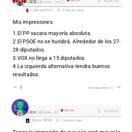
EM Off
#3247701
VICO
(@vico_xxi)
Líder político
2 meses hace
Mis impresiones:
1.El PP sacara mayoría absoluta.
2.El PSOE no se hundirá. Alrededor de los 27-
28 diputados.
3.VOX no llega a 15 diputados.
4.La izquierda alternativa tendra buenos
resultados.
3
Ver respuestas
(1)
EM Off
#3247697
pepe
(@pepe-9)
Bot en RRSS
2 meses hace