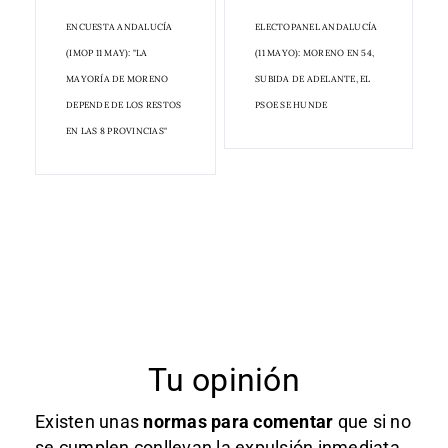
ENCUESTA ANDALUCÍA
ELECTOPANEL ANDALUCÍA
(IMOP 11 MAY): "LA
(11 MAYO): MORENO EN 54,
MAYORÍA DE MORENO
SUBIDA DE ADELANTE, EL
DEPENDE DE LOS RESTOS
PSOE SE HUNDE
EN LAS 8 PROVINCIAS"
Tu opinión
Existen unas
normas
para comentar
que si no
se cumplen conllevan la expulsión inmediata