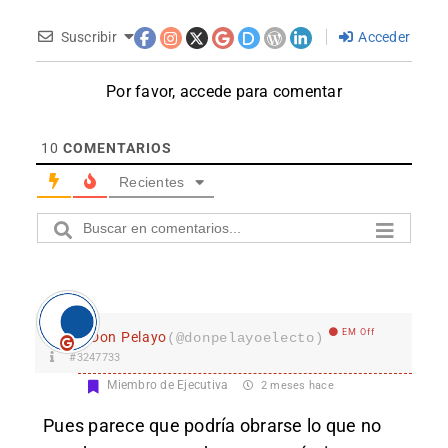
Suscribir
Acceder
Por favor, accede para comentar
10
COMENTARIOS
Recientes
EM Off
Don Pelayo
(@donpelayoelecto)
#3247733
Miembro de Ejecutiva
2 meses hace
Pues parece que podría obrarse lo que no