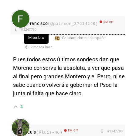
EM Off
Francisco
(@patreon_37114148)
#3247730
Miembro
Colaborador de campaña
2 meses hace
Pues todos estos últimos sondeos dan que
Moreno conserva la absoluta, a ver que pasa
al final pero grandes Montero y el Perro, ni se
sabe cuando volverá a gobernar el Psoe la
junta ni falta que hace claro.
4
EM Off
#3247709
Luis
(@luis-46)