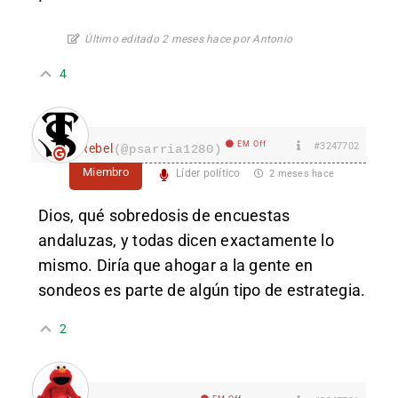
Último editado 2 meses hace por Antonio
4
EM Off
#3247702
Rebel
(@psarria1280)
Miembro
Líder político
2 meses hace
Dios, qué sobredosis de encuestas
andaluzas, y todas dicen exactamente lo
mismo. Diría que ahogar a la gente en
sondeos es parte de algún tipo de estrategia.
2