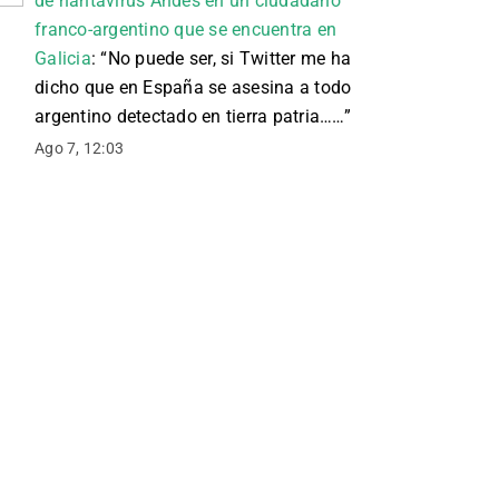
de hantavirus Andes en un ciudadano
franco-argentino que se encuentra en
Galicia
: “
No puede ser, si Twitter me ha
dicho que en España se asesina a todo
argentino detectado en tierra patria……
”
Ago 7, 12:03