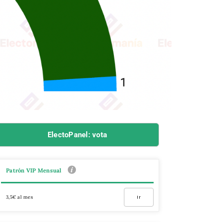
ElectoPanel: vota
Patrón VIP Mensual
3,5€ al mes
Ir