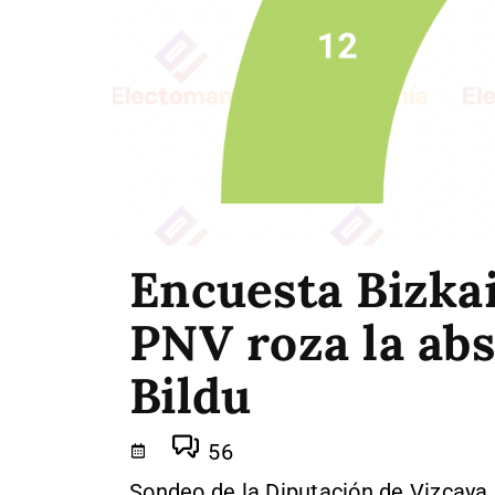
Encuesta Bizkai
PNV roza la abs
Bildu
56
Sondeo de la Diputación de Vizcaya p