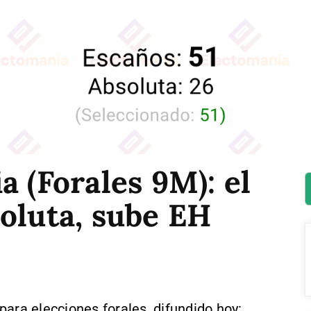
a (Forales 9M): el
oluta, sube EH
ara elecciones forales, difundido hoy: