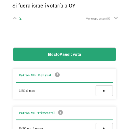
Si fuera israelí votaría a OY
2
Ver respuestas
(5)
ElectoPanel: vota
Patrón VIP Mensual
3,5€ al mes
Ir
Patrón VIP Trimestral
10,5€ por 3 meses
Ir