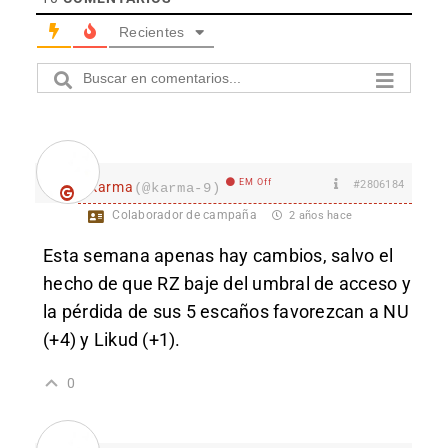
Recientes
EM Off
#2806184
karma
(@karma-9)
Colaborador de campaña
2 años hace
Esta semana apenas hay cambios, salvo el
hecho de que RZ baje del umbral de acceso y
la pérdida de sus 5 escaños favorezcan a NU
(+4) y Likud (+1).
0