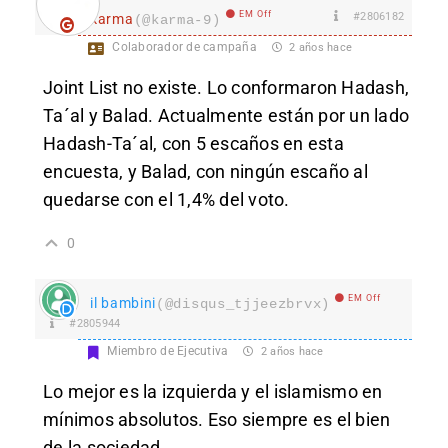
EM Off
#2806182
karma
(@karma-9)
Colaborador de campaña
2 años hace
Joint List no existe. Lo conformaron Hadash,
Ta´al y Balad. Actualmente están por un lado
Hadash-Ta´al, con 5 escaños en esta
encuesta, y Balad, con ningún escaño al
quedarse con el 1,4% del voto.
0
EM Off
il bambini
(@disqus_tjjeezbrvx)
#2805944
Miembro de Ejecutiva
2 años hace
Lo mejor es la izquierda y el islamismo en
mínimos absolutos. Eso siempre es el bien
de la sociedad.