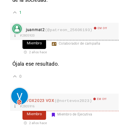
1
EM Off
juanmat2
(@patreon_25606193)
#2805920
Miembro
Colaborador de campaña
2 años hace
Ójala ese resultado.
0
EM Off
VOX2023 VOX
(@nortevox2023)
#2805916
Miembro
Miembro de Ejecutiva
2 años hace