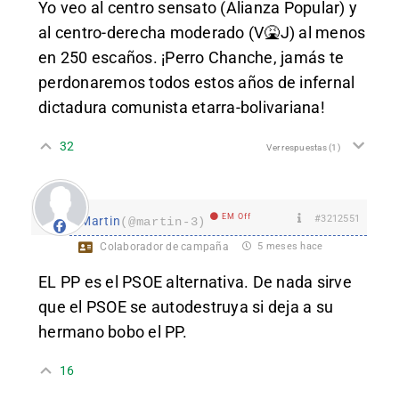
Yo veo al centro sensato (Alianza Popular) y
al centro-derecha moderado (V🤮J) al menos
en 250 escaños. ¡Perro Chanche, jamás te
perdonaremos todos estos años de infernal
dictadura comunista etarra-bolivariana!
32
Ver respuestas
(1)
EM Off
#3212551
Martin
(@martin-3)
Colaborador de campaña
5 meses hace
EL PP es el PSOE alternativa. De nada sirve
que el PSOE se autodestruya si deja a su
hermano bobo el PP.
16