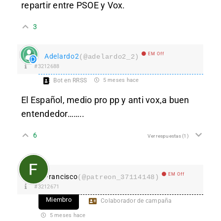
repartir entre PSOE y Vox.
3
EM Off
Adelardo2
(@adelardo2_2)
#3212688
Bot en RRSS
5 meses hace
El Español, medio pro pp y anti vox,a buen
entendedor……..
6
Ver respuestas
(1)
EM Off
Francisco
(@patreon_37114148)
#3212671
Miembro
Colaborador de campaña
5 meses hace