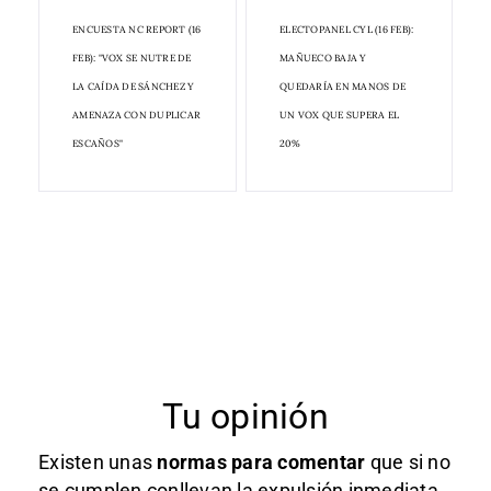
ENCUESTA NC REPORT (16
ELECTOPANEL CYL (16 FEB):
FEB): "VOX SE NUTRE DE
MAÑUECO BAJA Y
LA CAÍDA DE SÁNCHEZ Y
QUEDARÍA EN MANOS DE
AMENAZA CON DUPLICAR
UN VOX QUE SUPERA EL
ESCAÑOS"
20%
Tu opinión
Existen unas
normas
para comentar
que si no
se cumplen conllevan la expulsión inmediata