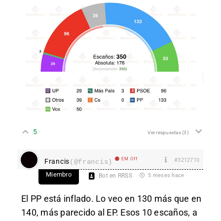
5
Ver respuestas
(3)
EM Off
#3212710
Francis
(@francis)
Miembro
Bot en RRSS
5 meses hace
El PP está inflado. Lo veo en 130 más que en
140, más parecido al EP. Esos 10 escaños, a