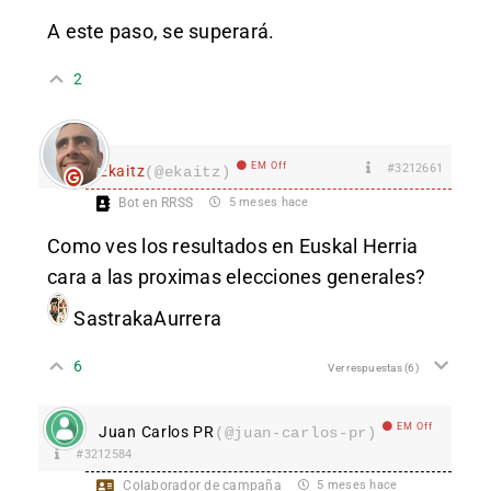
A este paso, se superará.
2
EM Off
#3212661
Ekaitz
(@ekaitz)
Bot en RRSS
5 meses hace
Como ves los resultados en Euskal Herria
cara a las proximas elecciones generales?
SastrakaAurrera
6
Ver respuestas
(6)
EM Off
Juan Carlos PR
(@juan-carlos-pr)
#3212584
Colaborador de campaña
5 meses hace