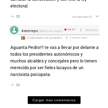
electoral.
32
Ver respuestas
(3)
EM Off
#3212544
Ketetrepo
(@ketetrepo)
Colaborador de campaña
5 meses hace
Aguanta Pedro!!! te vas a llevar por delante a
todos los presidentes autonómicos y
muchos alcaldes y concejales pero lo tienen
merecido por ser fieles lacayos de un
narcisista psicopata.
32
Cargar más comentarios