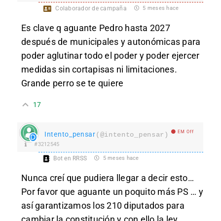
Colaborador de campaña
5 meses hace
Es clave q aguante Pedro hasta 2027
después de municipales y autonómicas para
poder aglutinar todo el poder y poder ejercer
medidas sin cortapisas ni limitaciones.
Grande perro se te quiere
17
EM Off
Intento_pensar
(@intento_pensar)
#3212545
Bot en RRSS
5 meses hace
Nunca creí que pudiera llegar a decir esto…
Por favor que aguante un poquito más PS … y
así garantizamos los 210 diputados para
cambiar la constitución y con ello la ley