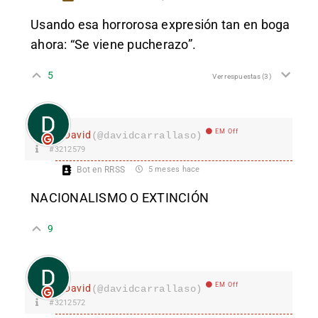
Usando esa horrorosa expresión tan en boga
ahora: “Se viene pucherazo”.
5
Ver respuestas
(3)
EM Off
David
(@davidcarrallaso)
#3212579
Bot en RRSS
5 meses hace
NACIONALISMO O EXTINCIÓN
9
EM Off
David
(@davidcarrallaso)
#3212572