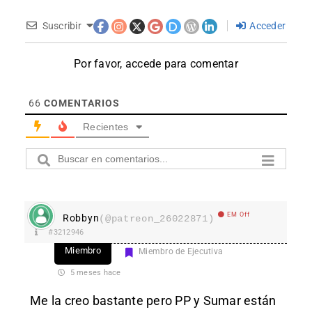
Suscribir
Acceder
Por favor, accede para comentar
66
COMENTARIOS
Recientes
EM Off
Robbyn
(@patreon_26022871)
#3212946
Miembro
Miembro de Ejecutiva
5 meses hace
Me la creo bastante pero PP y Sumar están