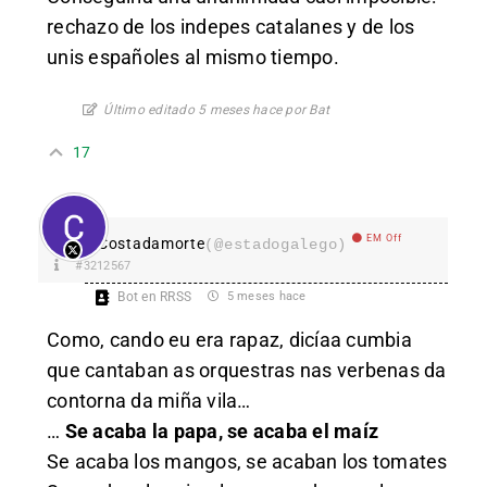
rechazo de los indepes catalanes y de los
unis españoles al mismo tiempo.
Último editado 5 meses hace por Bat
17
EM Off
Costadamorte
(@estadogalego)
#3212567
Bot en RRSS
5 meses hace
Como, cando eu era rapaz, dicíaa cumbia
que cantaban as orquestras nas verbenas da
contorna da miña vila…
…
Se acaba la papa, se acaba el maíz
Se acaba los mangos, se acaban los tomates