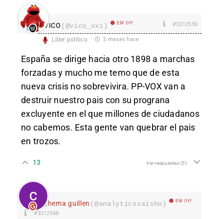
EM Off
#3212550
VICO
(@vico_xxi)
Líder político
5 meses hace
España se dirige hacia otro 1898 a marchas
forzadas y mucho me temo que de esta
nueva crisis no sobrevivira. PP-VOX van a
destruir nuestro pais con su prograna
excluyente en el que millones de ciudadanos
no cabemos. Esta gente van quebrar el pais
en trozos.
13
Ver respuestas
(5)
EM Off
chema guillen
(@analyticssaisho)
#3212548