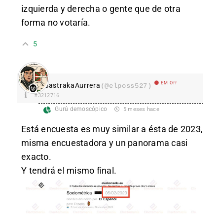
izquierda y derecha o gente que de otra
forma no votaría.
5
EM Off
SastrakaAurrera
(@elposs527)
#3212716
Gurú demoscópico
5 meses hace
Está encuesta es muy similar a ésta de 2023,
misma encuestadora y un panorama casi
exacto.
Y tendrá el mismo final.