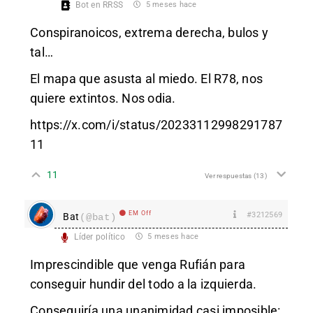
Bot en RRSS
5 meses hace
Conspiranoicos, extrema derecha, bulos y
tal…
El mapa que asusta al miedo. El R78, nos
quiere extintos. Nos odia.
https://x.com/i/status/20233112998291787
11
11
Ver respuestas
(13)
EM Off
#3212569
Bat
(@bat)
Líder político
5 meses hace
Imprescindible que venga Rufián para
conseguir hundir del todo a la izquierda.
Conseguiría una unanimidad casi imposible: