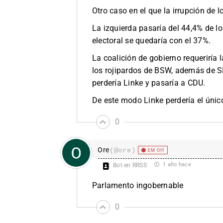
Otro caso en el que la irrupción de 
La izquierda pasaría del 44,4% de lo
electoral se quedaría con el 37%.
La coalición de gobierno requeriría 
los rojipardos de BSW, además de SP
perdería Linke y pasaría a CDU.
De este modo Linke perdería el único
0
Ore
(@ore)
EM Off
1 año hace
Bot en RRSS
Parlamento ingobernable
0