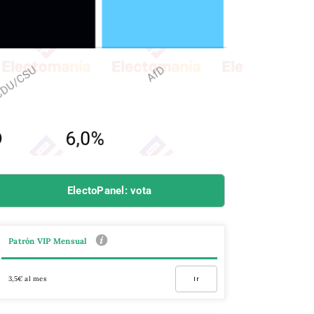
ElectoPanel: vota
Patrón VIP Mensual
3,5€ al mes
Ir