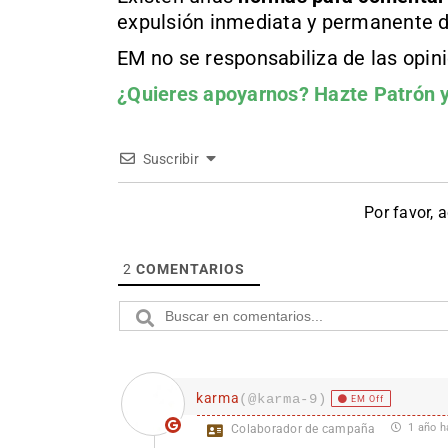
expulsión inmediata y permanente d
EM no se responsabiliza de las opin
¿Quieres apoyarnos?
Hazte Patrón
y
Suscribir
Por favor, 
2
COMENTARIOS
karma
(@karma-9)
EM Off
1 año h
Colaborador de campaña