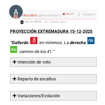
EM Off
#3183414
Alescobar
(@alescobar)
Bot en RRSS
7 meses hace
PROYECCIÓN EXTREMADURA 15-12-2025
“
Gallardo
en mínimos. La
derecha
camino de los 41.”
Intención de voto
Reparto de escaños
Variaciones/Evolución