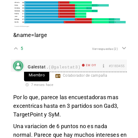
&name=large
5
Ver respuestas
(2)
EM Off
#3183455
Galestat .
(@galestat3)
Miembro
Colaborador de campaña
7 meses hace
Por lo que, parece las encuestadoras mas
excentricas hasta en 3 partidos son Gad3,
TargetPoint y SyM.
Una variacion de 6 puntos no es nada
normal. Parece que hay muchos intereses en