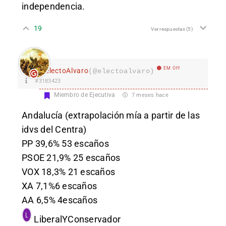
independencia.
19
Ver respuestas
(5)
EM Off
electoAlvaro
(@electoalvaro)
#3183423
Miembro de Ejecutiva
7 meses hace
Andalucía (extrapolación mía a partir de las
idvs del Centra)
PP 39,6% 53 escaños
PSOE 21,9% 25 escaños
VOX 18,3% 21 escaños
XA 7,1%6 escaños
AA 6,5% 4escaños
LiberalYConservador