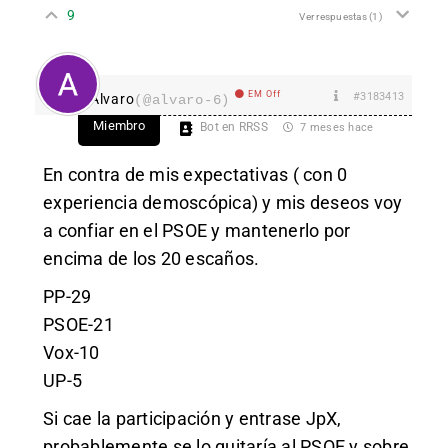
9
Ver respuestas
(1)
EM Off
#3183413
Alvaro
(@alvaro-6)
Miembro
Bot en RRSS
7 meses hace
En contra de mis expectativas ( con 0
experiencia demoscópica) y mis deseos voy
a confiar en el PSOE y mantenerlo por
encima de los 20 escaños.
PP-29
PSOE-21
Vox-10
UP-5
Si cae la participación y entrase JpX,
probablemente se lo quitaría al PSOE y sobre