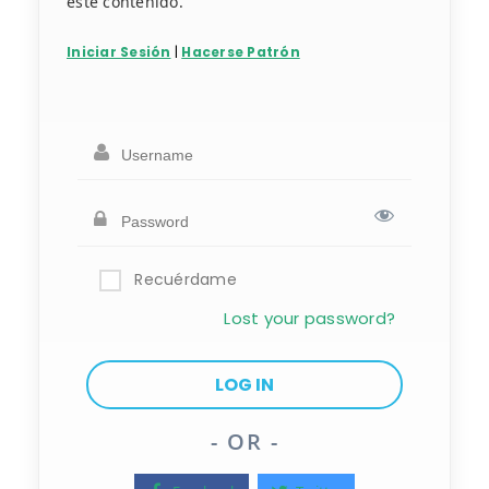
este contenido.
Iniciar Sesión
|
Hacerse Patrón
Recuérdame
Lost your password?
- OR -