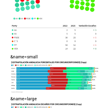
&name=small
&name=large