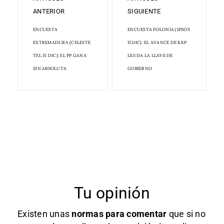
ANTERIOR
SIGUIENTE
ENCUESTA
ENCUESTA POLONIA (IPSOS
EXTREMADURA (CELESTE
15DIC): EL AVANCE DE KKP
TEL 15 DIC): EL PP GANA
LES DA LA LLAVE DE
SIN ABSOLUTA
GOBIERNO
Tu opinión
Existen unas
normas
para comentar
que si no