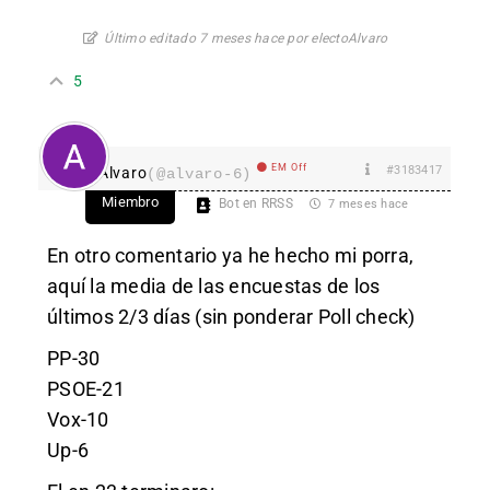
Último editado 7 meses hace por electoAlvaro
5
EM Off
#3183417
Alvaro
(@alvaro-6)
Miembro
Bot en RRSS
7 meses hace
En otro comentario ya he hecho mi porra,
aquí la media de las encuestas de los
últimos 2/3 días (sin ponderar Poll check)
PP-30
PSOE-21
Vox-10
Up-6