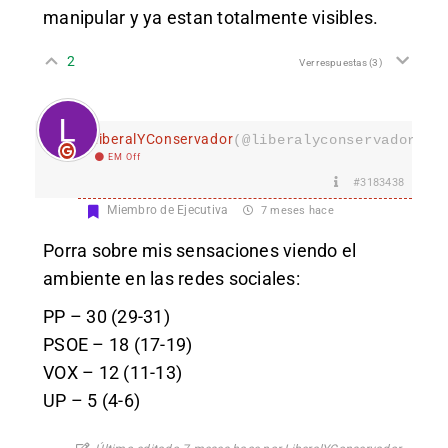
manipular y ya estan totalmente visibles.
2
Ver respuestas
(3)
LiberalYConservador
(@liberalyconservador133
EM Off
#3183438
Miembro de Ejecutiva
7 meses hace
Porra sobre mis sensaciones viendo el
ambiente en las redes sociales:
PP – 30 (29-31)
PSOE – 18 (17-19)
VOX – 12 (11-13)
UP – 5 (4-6)