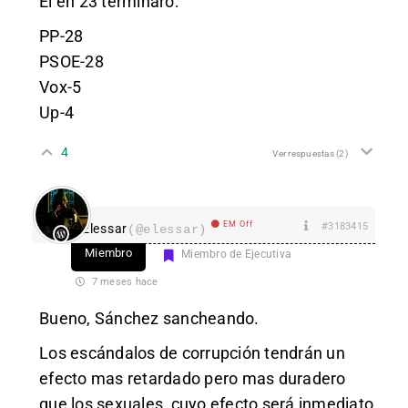
El en 23 terminaro:
PP-28
PSOE-28
Vox-5
Up-4
4
Ver respuestas
(2)
EM Off
#3183415
Elessar
(@elessar)
Miembro
Miembro de Ejecutiva
7 meses hace
Bueno, Sánchez sancheando.
Los escándalos de corrupción tendrán un
efecto mas retardado pero mas duradero
que los sexuales, cuyo efecto será inmediato