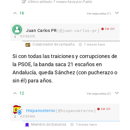
Último editado 7 meses hace por Pablo
16
Ver respuestas
(1)
EM Off
Juan Carlos PR
(@juan-carlos-pr)
#3183478
Colaborador de campaña
7 meses hace
Si con todas las traiciones y corrupciones de
la PSOE, la banda saca 21 escaños en
Andalucía, queda Sánchez (con pucherazo o
sin él) para años.
12
Ver respuestas
(2)
EM Off
Hispanoeterno
(@hispanoeterno)
#3183469
Miembro de Ejecutiva
7 meses hace