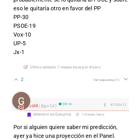
eso le quitaría otro en favor del PP
PP-30
PSOE-19
Vox-10
UP-5
Jx-1
Último editado 7 meses hace por Alvaro
2
Ver respuestas
(1)
EM On
#3183412
Gold
(@gold)
Miembro de Ejecutiva
7 meses hace
Por si alguien quiere saber mi predicción,
ayer ya hice una proyección en el Panel.