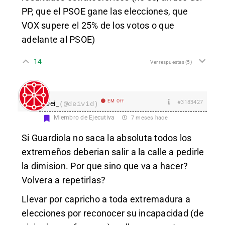
PP, que el PSOE gane las elecciones, que
VOX supere el 25% de los votos o que
adelante al PSOE)
14
Ver respuestas
(5)
EM Off
#3183427
Dei_
(@deivid)
Miembro de Ejecutiva
7 meses hace
Si Guardiola no saca la absoluta todos los
extremeños deberian salir a la calle a pedirle
la dimision. Por que sino que va a hacer?
Volvera a repetirlas?
Llevar por capricho a toda extremadura a
elecciones por reconocer su incapacidad (de