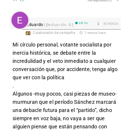
Ver respuestas
(5)
EM On
#3183426
Eduardo
(@eduardo-8)
Colaborador de campaña
7 meses hace
Mi círculo personal, votante socialista por
inercia histórica, se debate entre la
incredulidad y el veto inmediato a cualquier
conversación que, por accidente, tenga algo
que ver con la política
.
Algunos -muy pocos, casi piezas de museo-
murmuran que el período Sánchez marcará
una debacle futura para el “partido”, dicho
siempre en voz baja, no vaya a ser que
alguien piense que están pensando con