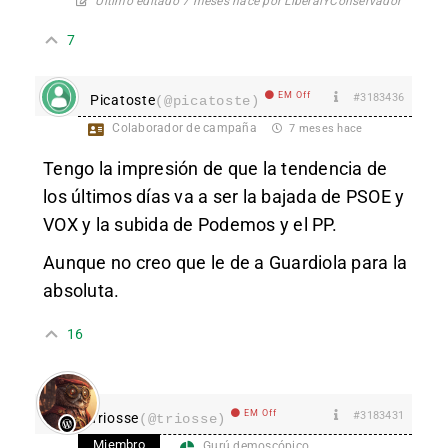
Último editado 7 meses hace por LiberalYConservador
7
EM Off
#3183436
Picatoste
(@picatoste)
Colaborador de campaña
7 meses hace
Tengo la impresión de que la tendencia de
los últimos días va a ser la bajada de PSOE y
VOX y la subida de Podemos y el PP.
Aunque no creo que le de a Guardiola para la
absoluta.
16
EM Off
#3183431
Triosse
(@triosse)
Miembro
Gurú demoscópico