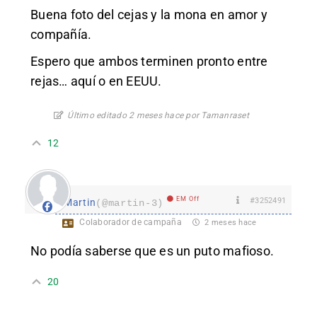
Buena foto del cejas y la mona en amor y
compañía.
Espero que ambos terminen pronto entre
rejas… aquí o en EEUU.
Último editado 2 meses hace por Tamanraset
12
EM Off
#3252491
Martin
(@martin-3)
Colaborador de campaña
2 meses hace
No podía saberse que es un puto mafioso.
20