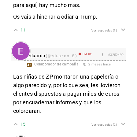
para aquí, hay mucho mas.
Os vais a hinchar a odiar a Trump.
11
Ver respuestas
(1)
EM Off
#3252499
Eduardo
(@eduardo-8)
Colaborador de campaña
2 meses hace
Las niñas de ZP montaron una papelería o
algo parecido y, por lo que sea, les llovieron
clientes dispuestos a pagar miles de euros
por encuadernar informes y que los
colorearan.
15
Ver respuestas
(2)