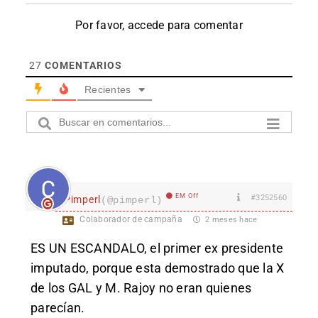
Por favor, accede para comentar
27
COMENTARIOS
Recientes
EM Off
#3252560
Pimperl
(@pimperl)
Colaborador de campaña
2 meses hace
ES UN ESCANDALO, el primer ex presidente
imputado, porque esta demostrado que la X
de los GAL y M. Rajoy no eran quienes
parecían.