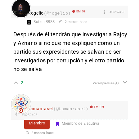
EM Off
#3252496
Rogelio
(@rogelio)
Bot en RRSS
2 meses hace
Después de él tendrán que investigar a Rajoy
y Aznar o si no que me expliquen como un
partido sus expresidentes se salvan de ser
investigados por corrupción y el otro partido
no se salva
2
Ver respuestas
(4)
EM Off
Tamanraset
(@tamanraset)
#3252495
Miembro
Miembro de Ejecutiva
2 meses hace