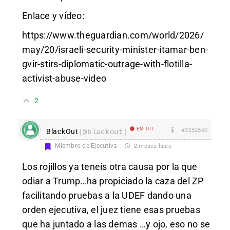
Enlace y vídeo:
https://www.theguardian.com/world/2026/
may/20/israeli-security-minister-itamar-ben-
gvir-stirs-diplomatic-outrage-with-flotilla-
activist-abuse-video
2
EM Off
#3252500
BlackOut
(@blackout)
Miembro de Ejecutiva
2 meses hace
Los rojillos ya teneis otra causa por la que
odiar a Trump…ha propiciado la caza del ZP
facilitando pruebas a la UDEF dando una
orden ejecutiva, el juez tiene esas pruebas
que ha juntado a las demas …y ojo, eso no se