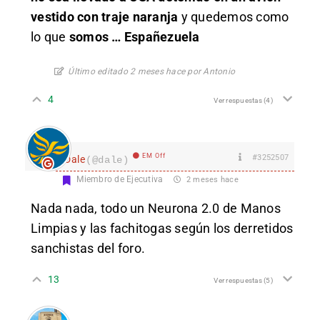
vestido con traje naranja
y quedemos como
lo que
somos … Españezuela
Último editado 2 meses hace por Antonio
4
Ver respuestas
(4)
EM Off
#3252507
Dale
(@dale)
Miembro de Ejecutiva
2 meses hace
Nada nada, todo un Neurona 2.0 de Manos
Limpias y las fachitogas según los derretidos
sanchistas del foro.
13
Ver respuestas
(5)