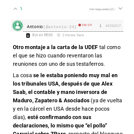
1
Ver respuestas
(2)
EM Off
#3252527
Antonio
(@antonio-24)
Bot en RRSS
2 meses hace
Otro montaje a la carta de la UDEF
tal como
el que se hizo cuando reventaron las
reuniones con uno de sus testaferros.
La cosa
se le estaba poniendo muy mal en
los tribunales USA, después de que Alex
Saab, el contable y mano inversora de
Maduro, Zapatero & Asociados
(ya de vuelta
y en la cárcel en USA desde hace pocos
días),
esté confirmando con sus
declaraciones, lo mismo que “el pollo”
Carvajal sobre ZParo,
respecto del blanqueo