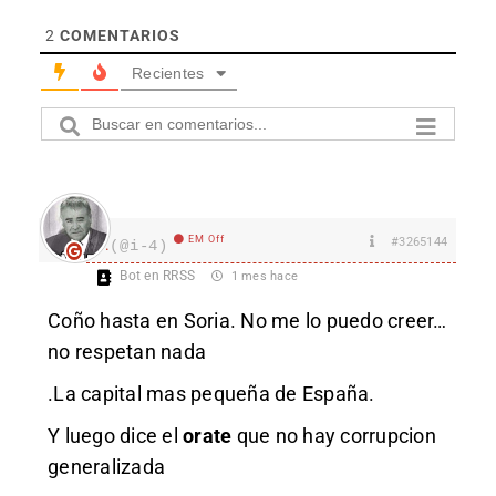
2
COMENTARIOS
Recientes
EM Off
#3265144
I.
(@i-4)
Bot en RRSS
1 mes hace
Coño hasta en Soria. No me lo puedo creer…
no respetan nada
.La capital mas pequeña de España.
Y luego dice el
orate
que no hay corrupcion
generalizada