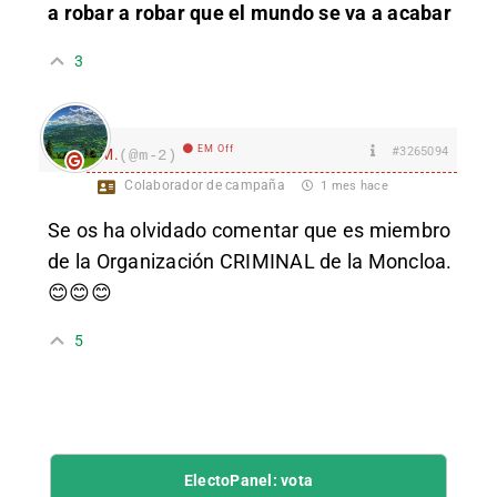
a robar a robar que el mundo se va a acabar
3
EM Off
#3265094
M.
(@m-2)
Colaborador de campaña
1 mes hace
Se os ha olvidado comentar que es miembro
de la Organización CRIMINAL de la Moncloa.
😊😊😊
5
ElectoPanel: vota