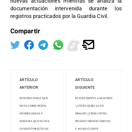
nuevas actuaciones mientras se analiza la
documentación intervenida durante los
registros practicados por la Guardia Civil.
Compartir
ARTÍCULO
ARTÍCULO
ANTERIOR
SIGUIENTE
SÁNCHEZ NIEGA QUE
RUFIÁN ESPETA A SÁNCHEZ:
HAYA CORRUPCIÓN
"¿USTED SABÍA LO DE
GENERALIZADA Y
ÁBALOS? ¿TIENE USTED
ASEGURA QUE NUNCA
PECADO? MENOS CARITAS
CONOCIÓ PRÁCTICAS
Y NO ME CUENTE