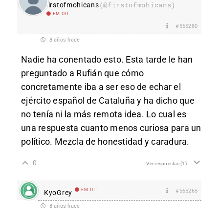
Firstofmohicans
(@firstofmohicans)
EM Off
#565280
8 años hace
Nadie ha conentado esto. Esta tarde le han
preguntado a Rufián que cómo
concretamente iba a ser eso de echar el
ejército español de Cataluña y ha dicho que
no tenía ni la más remota idea. Lo cual es
una respuesta cuanto menos curiosa para un
político. Mezcla de honestidad y caradura.
0
Ver respuestas
(1)
EM Off
#565265
KyoGrey
8 años hace