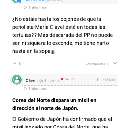
8 años hace
¿No estáis hasta los cojones de que la
periolista María Clavel esté en todas las
tertulias?? Más descarada del PP no puede
ser, ni siquiera lo esconde, me tiene harto
hasta en la sopa¡¡¡¡
0
Ver respuestas
(1)
EM Off
#565386
Oliver
(@oliver)
8 años hace
Corea del Norte dispara un misil en
dirección al norte de Japón.
El Gobierno de Japón ha confirmado que el
misil lanzado por Corea del Norte, que ha