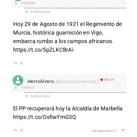
#565428
8 años hace
Hoy 29 de Agosto de 1921 el Regimiento de
Murcia, histórica guarnición en Vigo,
embarca rumbo a los campos africanos.
https://t.co/5pZLKCBrAi
0
EM Off
electoÁlvaro
(@electoalvaro12)
#565427
8 años hace
El PP recuperará hoy la Alcaldía de Marbella
https://t.co/OsfiwFmG3Q
0
Ver respuestas
(1)