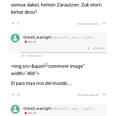
asmua dakat, hemen Zarautzen. Zuk etorri
behar dezu?
0
Ver respuestas
(2)
Orwell_wasright
(@orwell_was_right)
EM Off
#565400
8 años hace
<img src=&quot
"
width="400">
El pais mas rico del mundo….
0
Ver respuestas
(4)
Orwell_wasright
(@orwell_was_right)
EM Off