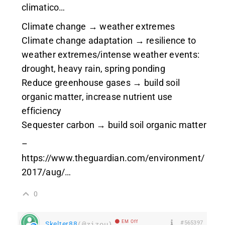
climatico…
Climate change → weather extremes
Climate change adaptation → resilience to
weather extremes/intense weather events:
drought, heavy rain, spring ponding
Reduce greenhouse gases → build soil
organic matter, increase nutrient use
efficiency
Sequester carbon → build soil organic matter
–
https://www.theguardian.com/environment/
2017/aug/
…
0
EM Off
#565397
Skelter88
(@zizou)