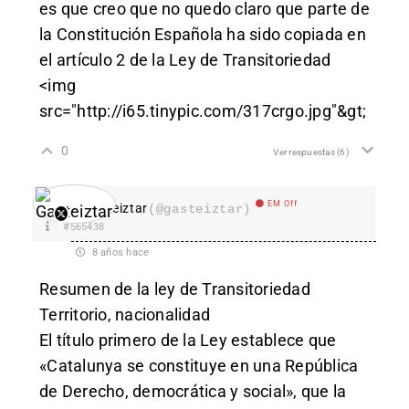
es que creo que no quedo claro que parte de
la Constitución Española ha sido copiada en
el artículo 2 de la Ley de Transitoriedad
<img
src="
http://i65.tinypic.com/317crgo.jpg"&gt
;
0
Ver respuestas
(6)
EM Off
Gasteiztar
(@gasteiztar)
#565438
8 años hace
Resumen de la ley de Transitoriedad
Territorio, nacionalidad
El título primero de la Ley establece que
«Catalunya se constituye en una República
de Derecho, democrática y social», que la