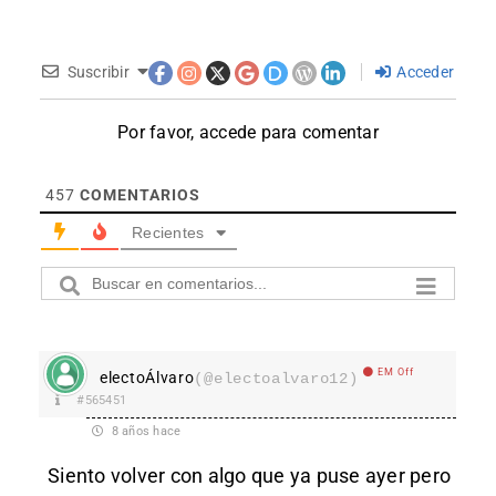
Suscribir
Acceder
Por favor, accede para comentar
457
COMENTARIOS
Recientes
EM Off
electoÁlvaro
(@electoalvaro12)
#565451
8 años hace
Siento volver con algo que ya puse ayer pero