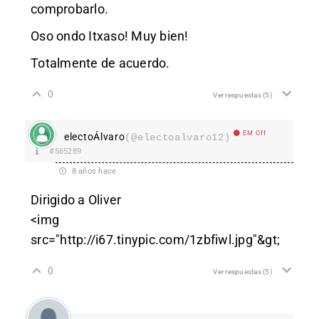
comprobarlo.
Oso ondo Itxaso! Muy bien!
Totalmente de acuerdo.
0
Ver respuestas
(5)
EM Off
electoÁlvaro
(@electoalvaro12)
#565289
8 años hace
Dirigido a Oliver
<img
src="
http://i67.tinypic.com/1zbfiwl.jpg"&gt
;
0
Ver respuestas
(5)