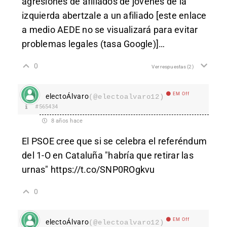
agresiones de afiliados de jóvenes de la
izquierda abertzale a un afiliado [este enlace
a medio AEDE no se visualizará para evitar
problemas legales (tasa Google)]…
0
Ver respuestas
(2)
EM Off
electoÁlvaro
(@electoalvaro12)
#565434
8 años hace
El PSOE cree que si se celebra el referéndum
del 1-O en Cataluña "habría que retirar las
urnas"
https://t.co/SNP0ROgkvu
0
EM Off
electoÁlvaro
(@electoalvaro12)