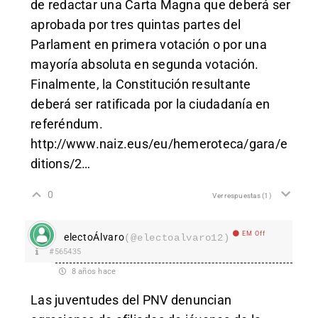
de redactar una Carta Magna que deberá ser
aprobada por tres quintas partes del
Parlament en primera votación o por una
mayoría absoluta en segunda votación.
Finalmente, la Constitución resultante
deberá ser ratificada por la ciudadanía en
referéndum.
http://www.naiz.eus/eu/hemeroteca/gara/e
ditions/2
…
0
Ver respuestas
(1)
EM Off
electoÁlvaro
(@electoalvaro12)
#565435
8 años hace
Las juventudes del PNV denuncian