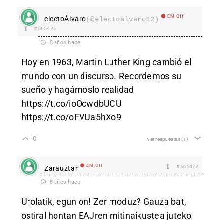
EM Off
electoÁlvaro
(@electoalvaro12)
#565426
8 años hace
Hoy en 1963, Martin Luther King cambió el
mundo con un discurso. Recordemos su
sueño y hagámoslo realidad
https://t.co/ioOcwdbUCU
https://t.co/oFVUa5hXo9
0
Ver respuestas
(1)
EM Off
#565422
Zarauztar
8 años hace
Urolatik, egun on! Zer moduz? Gauza bat,
ostiral hontan EAJren mitinaikustea juteko