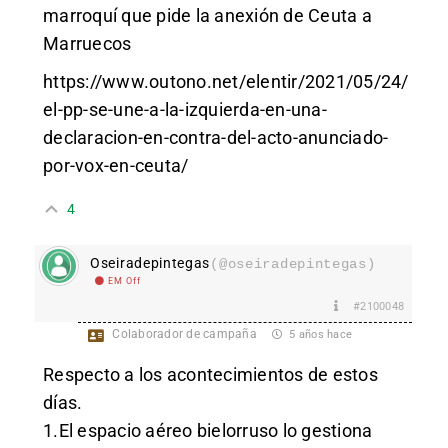
marroquí que pide la anexión de Ceuta a
Marruecos
https://www.outono.net/elentir/2021/05/24/
el-pp-se-une-a-la-izquierda-en-una-
declaracion-en-contra-del-acto-anunciado-
por-vox-en-ceuta/
4
Oseiradepintegas
(@oseiradepintegas)
EM Off
#2100048
Colaborador de campaña
5 años hace
Respecto a los acontecimientos de estos
días.
1.El espacio aéreo bielorruso lo gestiona