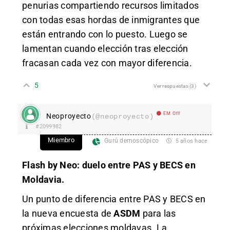
penurias compartiendo recursos limitados
con todas esas hordas de inmigrantes que
están entrando con lo puesto. Luego se
lamentan cuando elección tras elección
fracasan cada vez con mayor diferencia.
5
Ver respuestas
(3)
EM Off
Neoproyecto
(@neoproyecto)
#2099982
Miembro
Gurú demoscópico
5 años hace
Flash by Neo: duelo entre PAS y BECS en
Moldavia.
Un punto de diferencia entre PAS y BECS en
la nueva encuesta de
ASDM
para las
próximas elecciones moldavas. La