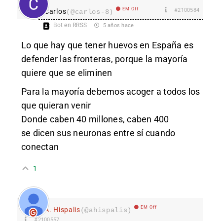
EM Off
#2100584
Carlos
(@carlos-8)
Bot en RRSS
5 años hace
Lo que hay que tener huevos en España es
defender las fronteras, porque la mayoría
quiere que se eliminen
Para la mayoría debemos acoger a todos los
que quieran venir
Donde caben 40 millones, caben 400
se dicen sus neuronas entre sí cuando
conectan
1
EM Off
A. Hispalis
(@ahispalis)
#2100557