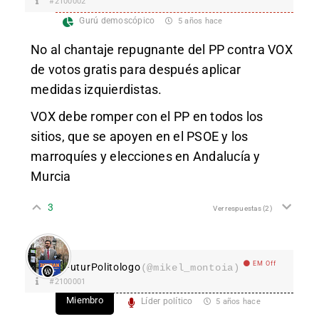
#2100002
Gurú demoscópico
5 años hace
No al chantaje repugnante del PP contra VOX
de votos gratis para después aplicar
medidas izquierdistas.
VOX debe romper con el PP en todos los
sitios, que se apoyen en el PSOE y los
marroquíes y elecciones en Andalucía y
Murcia
3
Ver respuestas
(2)
EM Off
FuturPolitologo
(@mikel_montoia)
#2100001
Miembro
Líder político
5 años hace