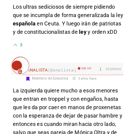
Los ultras sediciosos de siempre pidiendo
que se incumpla de forma generalizada la ley
española
en Ceuta. Y luego irán de patriotas
y de constitucionalistas de
ley
y orden xDD
3
EM Off
#2099994
ANALISTA
(@analista)
Miembro de Ejecutiva
5 años hace
La izquierda quiere mucho a esos menores
que entran en troppel y con engaños, hasta
que les da por caer en manos de proxenetas
con la esperanza de dejar de pasar hambre y
entonces es cuando miran hacia otro lado,
salvo que seas pareja de Mónica Oltra y de