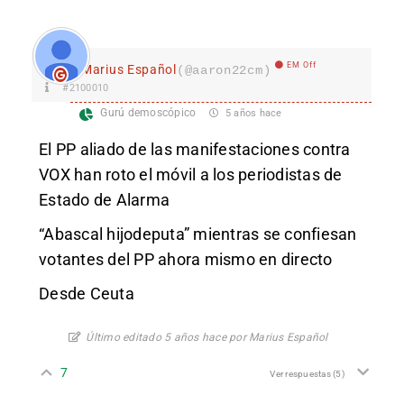
EM Off
Marius Español
(@aaron22cm)
#2100010
Gurú demoscópico
5 años hace
El PP aliado de las manifestaciones contra
VOX han roto el móvil a los periodistas de
Estado de Alarma
“Abascal hijodeputa” mientras se confiesan
votantes del PP ahora mismo en directo
Desde Ceuta
Último editado 5 años hace por Marius Español
7
Ver respuestas
(5)