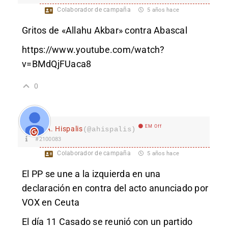
Colaborador de campaña
5 años hace
Gritos de «Allahu Akbar» contra Abascal
https://www.youtube.com/watch?
v=BMdQjFUaca8
0
EM Off
A. Hispalis
(@ahispalis)
#2100083
Colaborador de campaña
5 años hace
El PP se une a la izquierda en una
declaración en contra del acto anunciado por
VOX en Ceuta
El día 11 Casado se reunió con un partido