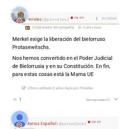
EM Off
#2100004
Pinreles
(@pinreles)
Colaborador de campaña
5 años hace
Merkel exige la liberación del bielorruso
Protasewitschs.
Nos hemos convertido en el Poder Judicial
de Bielorrusia y en su Constitución. En fin,
para estas cosas está la Mama UE
Último editado 5 años hace por Pinreles
1
Ver respuestas
(1)
EM Off
Marius Español
(@aaron22cm)