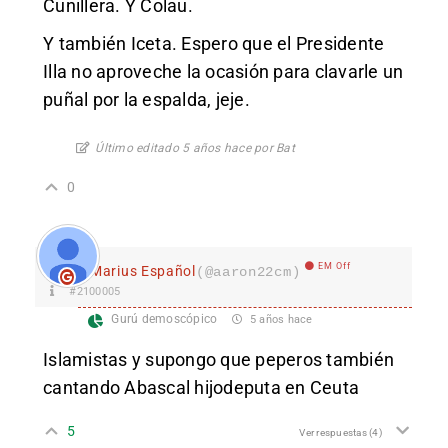
Cunillera. Y Colau.
Y también Iceta. Espero que el Presidente
Illa no aproveche la ocasión para clavarle un
puñal por la espalda, jeje.
Último editado 5 años hace por Bat
0
EM Off
Marius Español
(@aaron22cm)
#2100005
Gurú demoscópico
5 años hace
Islamistas y supongo que peperos también
cantando Abascal hijodeputa en Ceuta
5
Ver respuestas
(4)