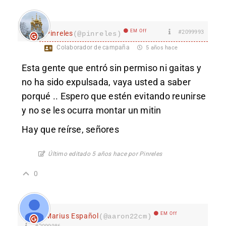
EM Off
#2099993
Pinreles
(@pinreles)
Colaborador de campaña
5 años hace
Esta gente que entró sin permiso ni gaitas y
no ha sido expulsada, vaya usted a saber
porqué .. Espero que estén evitando reunirse
y no se les ocurra montar un mitin
Hay que reírse, señores
Último editado 5 años hace por Pinreles
0
EM Off
Marius Español
(@aaron22cm)