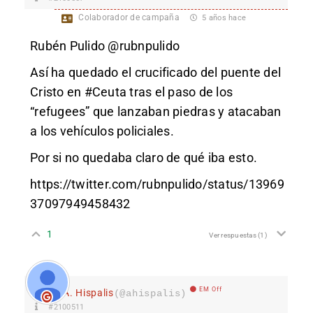
Colaborador de campaña
5 años hace
Rubén Pulido @rubnpulido
Así ha quedado el crucificado del puente del
Cristo en #Ceuta tras el paso de los
“refugees” que lanzaban piedras y atacaban
a los vehículos policiales.
Por si no quedaba claro de qué iba esto.
https://twitter.com/rubnpulido/status/13969
37097949458432
1
Ver respuestas
(1)
EM Off
A. Hispalis
(@ahispalis)
#2100511