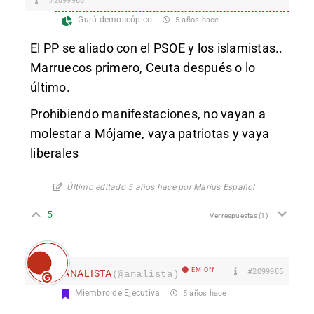
#2099986
Gurú demoscópico
5 años hace
El PP se aliado con el PSOE y los islamistas..
Marruecos primero, Ceuta después o lo
último.
Prohibiendo manifestaciones, no vayan a
molestar a Mójame, vaya patriotas y vaya
liberales
Último editado 5 años hace por Marius Español
5
Ver respuestas
(1)
EM Off
#2099985
ANALISTA
(@analista)
Miembro de Ejecutiva
5 años hace