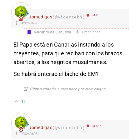
EM Off
Nomedigas
(@vicentebh)
#3260697
Miembro de Ejecutiva
1 mes hace
El Papa está en Canarias instando a los
creyentes, para que reciban con los brazos
abiertos, a los negritos musulmanes.
Se habrá enterao el bicho de EM?
Último editado 1 mes hace por Nomedigas
11
EM Off
Nomedigas
(@vicentebh)
#3260695