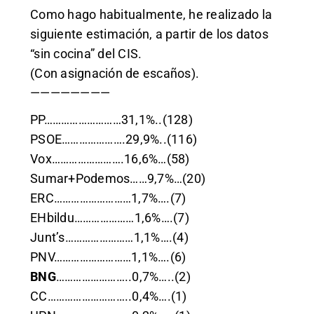
Como hago habitualmente, he realizado la
siguiente estimación, a partir de los datos
“sin cocina” del CIS.
(Con asignación de escaños).
————————
PP………………………31,1%..(128)
PSOE………………….29,9%..(116)
Vox…………………….16,6%…(58)
Sumar+Podemos……9,7%…(20)
ERC………………………1,7%….(7)
EHbildu…………………1,6%….(7)
Junt’s……………………1,1%….(4)
PNV………………………1,1%….(6)
BNG
……………………..0,7%…..(2)
CC………………………..0,4%….(1)