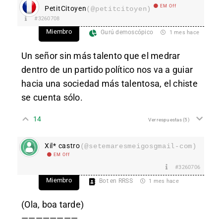
EM Off
PetitCitoyen
(@petitcitoyen)
#3260708
Miembro
Gurú demoscópico
1 mes hace
Un señor sin más talento que el medrar
dentro de un partido político nos va a guiar
hacia una sociedad más talentosa, el chiste
se cuenta sólo.
14
Ver respuestas
(5)
Xil* castro
(@setemaresmeigosgmail-com)
EM Off
#3260706
Miembro
Bot en RRSS
1 mes hace
(Ola, boa tarde)
————————