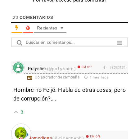
23
COMENTARIOS
Recientes
EM Off
#3260779
Polysher
(@polysher)
Colaborador de campaña
1 mes hace
Hombre no Feijó. Habla de otras cosas, pero
de corrupción?….
3
EM Off
Nomedigas
(@vicentebh)