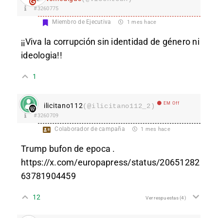
#3260775
Miembro de Ejecutiva
1 mes hace
¡¡Viva la corrupción sin identidad de género ni
ideologia!!
1
EM Off
ilicitano112
(@ilicitano112_2)
#3260709
Colaborador de campaña
1 mes hace
Trump bufon de epoca .
https://x.com/europapress/status/20651282
63781904459
12
Ver respuestas
(4)