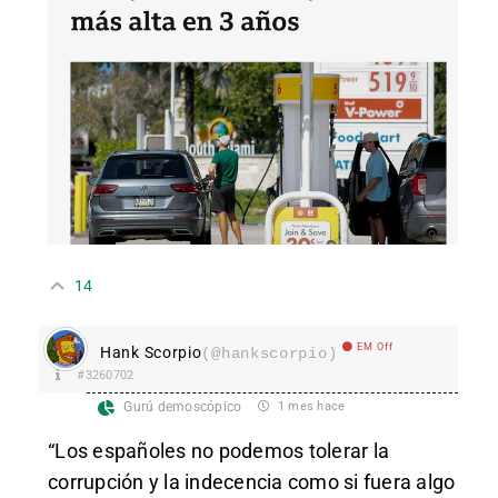
14
EM Off
Hank Scorpio
(@hankscorpio)
#3260702
Gurú demoscópico
1 mes hace
“Los españoles no podemos tolerar la
corrupción y la indecencia como si fuera algo