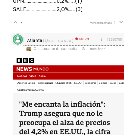
UPN……………………..0,2%…..(1)
SALF…………………….2,O%…..(0)
7
Ver respuestas
(1)
EM Off
#3260705
Atlanta
(@mar-caste)
Colaborador de campaña
1 mes hace