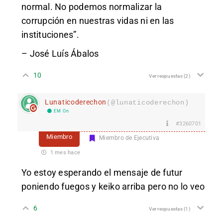
normal. No podemos normalizar la
corrupción en nuestras vidas ni en las
instituciones”.
– José Luís Ábalos
10
Ver respuestas
(2)
Lunaticoderechon
(@lunaticoderechon)
EM On
#3260701
Miembro
Miembro de Ejecutiva
1 mes hace
Yo estoy esperando el mensaje de futur
poniendo fuegos y keiko arriba pero no lo veo
6
Ver respuestas
(1)