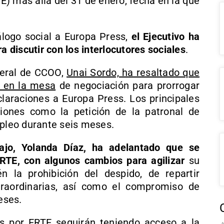
E) más allá del 31 de enero, fecha en la que
logo social a Europa Press,
el Ejecutivo ha
discutir con los interlocutores sociales
.
neral de CCOO,
Unai Sordo, ha resaltado que
” en la mesa
de negociación para prorrogar
laraciones a Europa Press. Los principales
ciones como la petición de la patronal de
mpleo durante seis meses.
bajo, Yolanda Díaz, ha adelantado que se
TE, con algunos cambios para agilizar
su
 la prohibición del despido, de repartir
traordinarias, así como el compromiso de
eses.
os por ERTE seguirán teniendo acceso a la