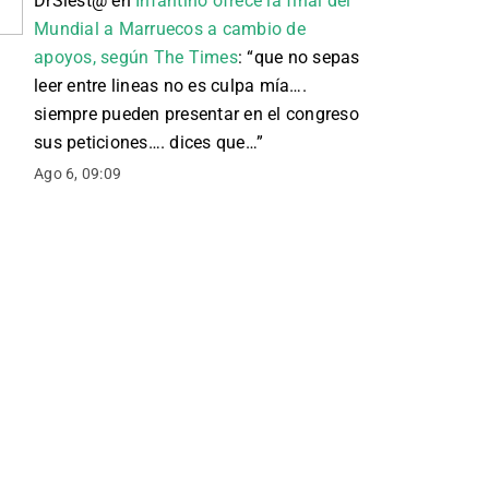
DrSiest@
en
Infantino ofrece la final del
Mundial a Marruecos a cambio de
apoyos, según The Times
: “
que no sepas
leer entre lineas no es culpa mía….
siempre pueden presentar en el congreso
sus peticiones…. dices que…
”
Ago 6, 09:09