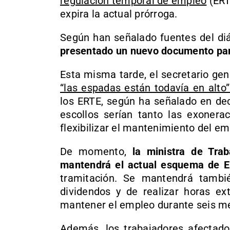
regulación temporal de empleo
(ERT
expira la actual prórroga.
Según han señalado fuentes del diá
presentado un nuevo documento para 
Esta misma tarde, el secretario ge
“las espadas están todavía en alto
los ERTE, según ha señalado en dec
escollos serían tanto las exonera
flexibilizar el mantenimiento del e
De momento,
la ministra de Tra
mantendrá el actual esquema de ER
tramitación. Se mantendrá también
dividendos y de realizar horas ex
mantener el empleo durante seis m
Además,
los trabajadores afectad