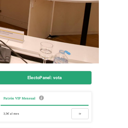
ElectoPanel: vota
Patrón VIP Mensual
3,5€ al mes
Ir