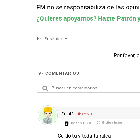
EM no se responsabiliza de las opin
¿Quieres apoyarnos?
Hazte Patrón
y
Suscribir
Por favor, 
97
COMENTARIOS
Feli46
EM Off
5 años hace
Bot en RRSS
Cerdo tu y toda tu ralea