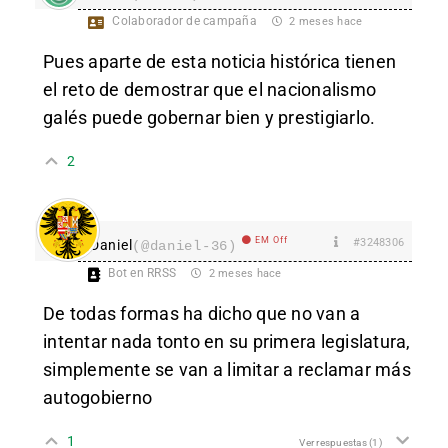
Colaborador de campaña
2 meses hace
Pues aparte de esta noticia histórica tienen
el reto de demostrar que el nacionalismo
galés puede gobernar bien y prestigiarlo.
2
EM Off
#3248306
Daniel
(@daniel-36)
Bot en RRSS
2 meses hace
De todas formas ha dicho que no van a
intentar nada tonto en su primera legislatura,
simplemente se van a limitar a reclamar más
autogobierno
1
Ver respuestas
(1)