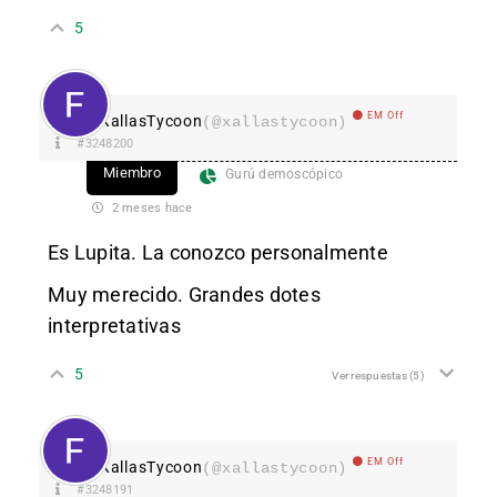
5
EM Off
XallasTycoon
(@xallastycoon)
#3248200
Miembro
Gurú demoscópico
2 meses hace
Es Lupita. La conozco personalmente
Muy merecido. Grandes dotes
interpretativas
5
Ver respuestas
(5)
EM Off
XallasTycoon
(@xallastycoon)
#3248191