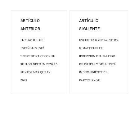
ARTÍCULO
ARTÍCULO
ANTERIOR
SIGUIENTE
EL 75,6% DE LOS
ENCUESTA GRECIA (INTERV.
ESPAÑOLES ESTÁ
12 MAY): FUERTE
"INSATISFECHO" CON SU
IRRUPCIÓN DEL PARTIDO
SUELDO NETO EN 2026, 25
DE TSIPRAS Y DE LA LISTA
PUNTOS MÁS QUE EN
INDEPENDIENTE DE
2025
KARYSTIANOU