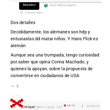
Miembro
Gurú demoscópico
2 meses hace
Dos detalles
Decididamente, los alemanes son hdp y
entusiastas dd matar niños. Y Hans Flick es
alemán
Aunque sea una trumpada, tengo curiosidad
por.saber que opina Corina Machado, y
quienes la apoyan, sobre la propuesta de
convertirse en ciudadanos de USA
5
EM Off
#3248190
Enrique
(@enrique-14)