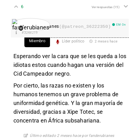
6
Ver respuestas
(15)
EM On
fanderubianes
(@patreon_36222350)
#3248219
Miembro
Líder político
2 meses hace
Esperando ver la cara que se les queda a los
idiotas estos cuando hagan una versión del
Cid Campeador negro.
Por cierto, las razas no existen y los
humanos tenemos un grave problema de
uniformidad genética. Y la gran mayoría de
diversidad, gracias a Xipe Totec, se
concentra en África subsahariana.
Último editado 2 meses hace por fanderubianes