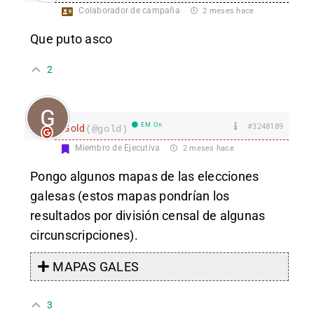
Colaborador de campaña
2 meses hace
Que puto asco
2
EM On
#3248189
Gold
(@gold)
Miembro de Ejecutiva
2 meses hace
Pongo algunos mapas de las elecciones
galesas (estos mapas pondrían los
resultados por división censal de algunas
circunscripciones).
MAPAS GALES
3