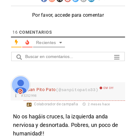
Por favor, accede para comentar
16
COMENTARIOS
Recientes
EM Off
San Pito Pato
(@sanpitopato33)
#3252998
Colaborador de campaña
2 meses hace
No os hagáis cruces, la izquierda anda
nerviosa y desnortada. Pobres, un poco de
humanidad!!