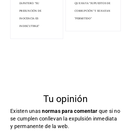
ZAPATERO: "SU
QUE HAYA "SUPUESTOS DE
PRESUNCIÓN DE
CORRUPCIÓN" Y SE HAYAN
INOCENCIA ES
"PERMITIDO"
INDISCUTIBLE"
Tu opinión
Existen unas
normas
para comentar
que si no
se cumplen conllevan la expulsión inmediata
y permanente de la web.