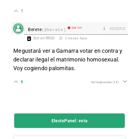
1
EM Off
#3252922
Berete
(@berete)
Bot en RRSS
2 meses hace
Megustará ver a Gamarra votar en contra y
declarar ilegal el matrimonio homosexual.
Voy cogiendo palomitas.
6
Ver respuestas
(14)
ElectoPanel: vota