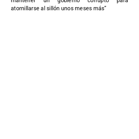
mantener un gobierno corrupto para
atornillarse al sillón unos meses más”