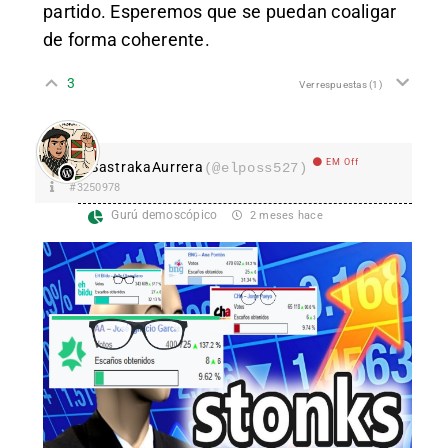
partido. Esperemos que se puedan coaligar
de forma coherente.
3
Ver respuestas
(1)
EM Off
SastrakaAurrera
(@elposs527)
#3250978
Gurú demoscópico
2 meses hace