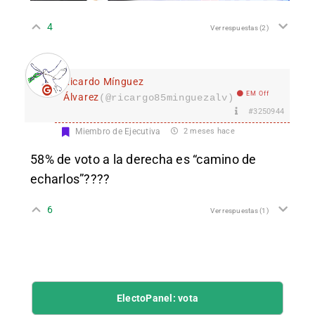
4
Ver respuestas
(2)
Ricardo Mínguez
EM Off
Álvarez
(@ricargo85minguezalv)
#3250944
Miembro de Ejecutiva
2 meses hace
58% de voto a la derecha es “camino de
echarlos”????
6
Ver respuestas
(1)
ElectoPanel: vota