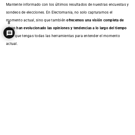
Mantente informado con los últimos resultados de nuestras
encuestas
y
sondeos de elecciones. En Electomania, no solo capturamos el
momento actual, sino que también
ofrecemos una visión completa de
8
cómo han evolucionado las opiniones y tendencias a lo largo del tiempo
para que tengas todas las herramientas para entender el momento
actual.
Y es que nuestro análisis de tendencias electorales te ofrece una
visión
clara de cómo están cambiando las opiniones políticas
. Entender estas
tendencias es crucial para anticipar posibles resultados electorales y
comprender el dinamismo de nuestra sociedad.
En Electomanía, nos esforzamos por ser tu fuente principal de sondeos
de elecciones y análisis político. Con una mezcla de
datos actualizados,
participación activa y análisis profundo
, te ofrecemos una ventana única
al mundo de las encuestas electorales. Únete a nosotros en este viaje
informativo y
sé parte de la conversación que define nuestro futuro
político
.