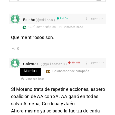
EM On
#3251031
Edinho
(@edinho)
Gurú demoscópico
2 meses hace
Que mentirosos son.
0
EM Off
#3251007
Galestat .
(@galestat3)
Miembro
Colaborador de campaña
2 meses hace
Si Moreno trata de repetir elecciones, espero
coalición de AA con xA. AA ganó en todas
salvo Almeria, Cordoba y Jaén.
Ahora mismo ya se sabe la fuerza de cada