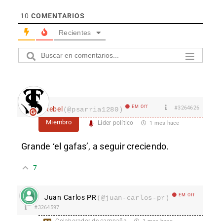
10
COMENTARIOS
Recientes
EM Off
#3264626
Rebel
(@psarria1280)
Miembro
Líder político
1 mes hace
Grande ‘el gafas’, a seguir creciendo.
7
EM Off
Juan Carlos PR
(@juan-carlos-pr)
#3264597