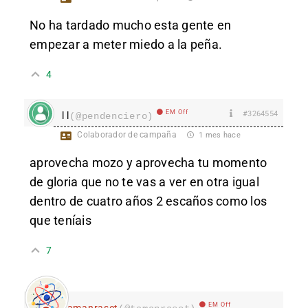
No ha tardado mucho esta gente en
empezar a meter miedo a la peña.
4
EM Off
#3264554
l l
(@pendenciero)
Colaborador de campaña
1 mes hace
aprovecha mozo y aprovecha tu momento
de gloria que no te vas a ver en otra igual
dentro de cuatro años 2 escaños como los
que teníais
7
EM Off
Tamanraset