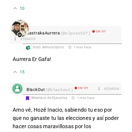
10
EM Off
SastrakaAurrera
(@elposs527)
#3264515
Gurú demoscópico
1 mes hace
Aurrera Er Gafa!
15
EM Off
#3264504
BlackOut
(@blackout)
Miembro de Ejecutiva
1 mes hace
Amo vé, Hozé Inacio, sabiendo tu eso por
que no ganaste tu las elecciones y así poder
hacer cosas maravillosas por los