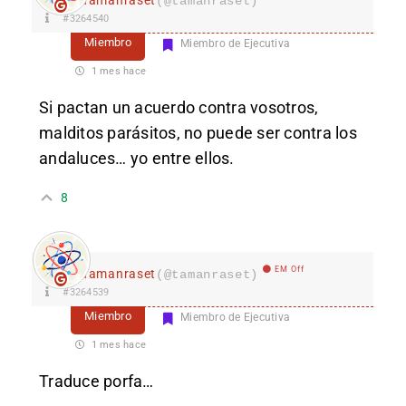
(@tamanraset)
#3264540
Miembro
Miembro de Ejecutiva
1 mes hace
Si pactan un acuerdo contra vosotros,
malditos parásitos, no puede ser contra los
andaluces… yo entre ellos.
8
EM Off
Tamanraset
(@tamanraset)
#3264539
Miembro
Miembro de Ejecutiva
1 mes hace
Traduce porfa…