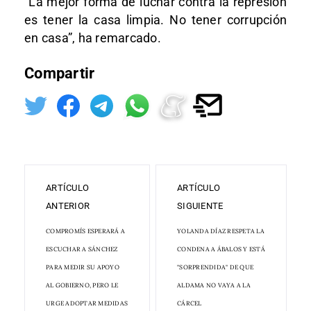
“La mejor forma de luchar contra la represión
es tener la casa limpia. No tener corrupción
en casa”, ha remarcado.
Compartir
ARTÍCULO
ARTÍCULO
ANTERIOR
SIGUIENTE
COMPROMÍS ESPERARÁ A
YOLANDA DÍAZ RESPETA LA
ESCUCHAR A SÁNCHEZ
CONDENA A ÁBALOS Y ESTÁ
PARA MEDIR SU APOYO
"SORPRENDIDA" DE QUE
AL GOBIERNO, PERO LE
ALDAMA NO VAYA A LA
URGE ADOPTAR MEDIDAS
CÁRCEL