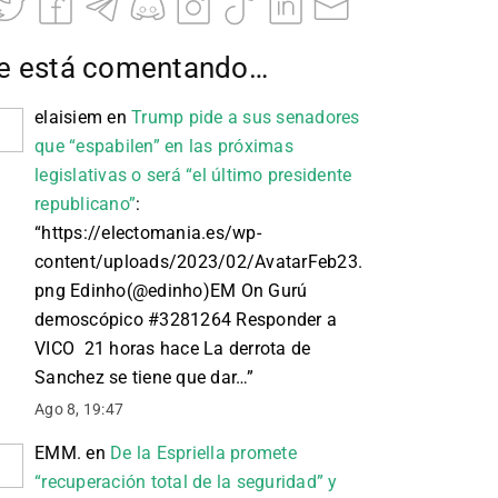
e está comentando…
elaisiem
en
Trump pide a sus senadores
que “espabilen” en las próximas
legislativas o será “el último presidente
republicano”
:
“
https://electomania.es/wp-
content/uploads/2023/02/AvatarFeb23.
png Edinho(@edinho)EM On Gurú
demoscópico #3281264 Responder a
VICO 21 horas hace La derrota de
Sanchez se tiene que dar…
”
Ago 8, 19:47
EMM.
en
De la Espriella promete
“recuperación total de la seguridad” y