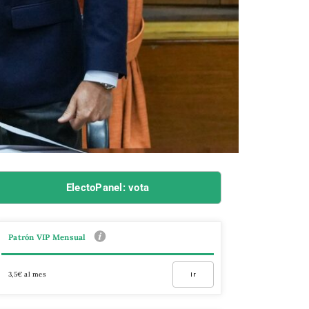
ElectoPanel: vota
Patrón VIP Mensual
3,5€ al mes
Ir