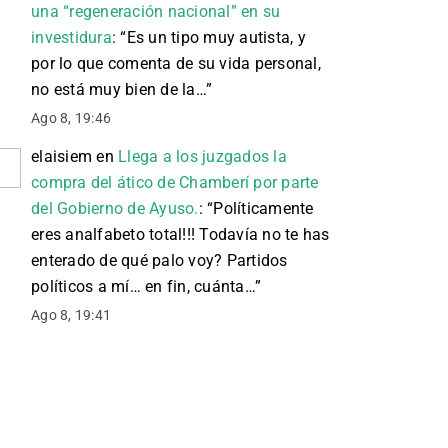
una “regeneración nacional” en su
investidura
: “
Es un tipo muy autista, y
por lo que comenta de su vida personal,
no está muy bien de la…
”
Ago 8, 19:46
elaisiem
en
Llega a los juzgados la
compra del ático de Chamberí por parte
del Gobierno de Ayuso.
: “
Políticamente
eres analfabeto total!!! Todavía no te has
enterado de qué palo voy? Partidos
políticos a mí… en fin, cuánta…
”
Ago 8, 19:41