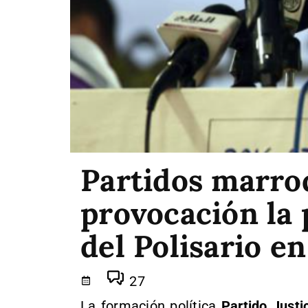
Partidos marroq
provocación la 
del Polisario e
27
La formación política
Partido Justi