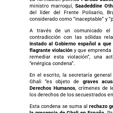
ministro marroquí,
Saadeddine Oth
del líder del Frente Polisario, 
considerado como “inaceptable” y “p
A través de un comunicado el 
contradicción con las sólidas rela
instado al Gobierno español a que 
flagrante violación
y que emprenda d
remediar esta violación”, una a
“enérgica condena”.
En el escrito, la secretaría genera
Ghali “es objeto de
graves acusa
Derechos Humanos
, crímenes de l
los derechos de los secuestrados e
Esta condena se suma al
rechazo g
la presencia de Ghali en España
. P