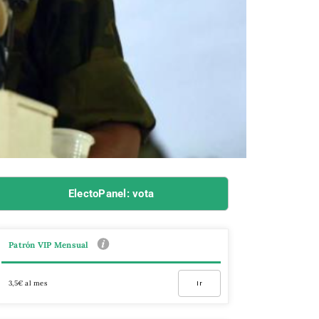
ElectoPanel: vota
Patrón VIP Mensual
3,5€ al mes
Ir