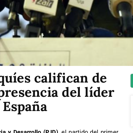
uíes califican de
presencia del líder
n España
cia y Desarrollo (PJD)
, el partido del primer