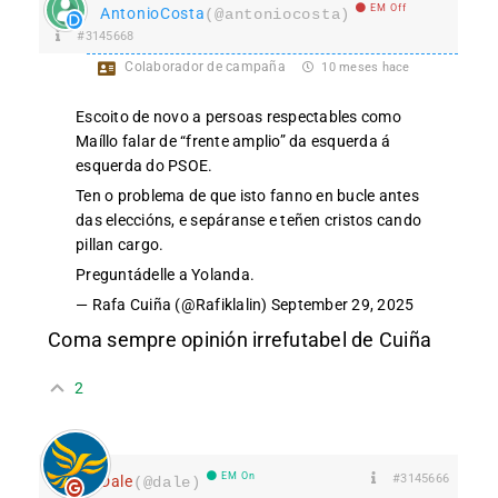
EM Off
AntonioCosta
(@antoniocosta)
#3145668
Colaborador de campaña
10 meses hace
Escoito de novo a persoas respectables como
Maíllo falar de “frente amplio” da esquerda á
esquerda do PSOE.
Ten o problema de que isto fanno en bucle antes
das eleccións, e sepáranse e teñen cristos cando
pillan cargo.
Preguntádelle a Yolanda.
— Rafa Cuiña (@Rafiklalin)
September 29, 2025
Coma sempre opinión irrefutabel de Cuiña
2
EM On
#3145666
Dale
(@dale)