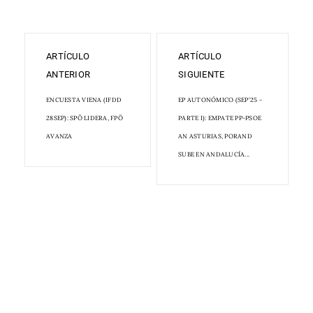
ARTÍCULO
ARTÍCULO
ANTERIOR
SIGUIENTE
ENCUESTA VIENA (IFDD
EP AUTONÓMICO (SEP'25 -
28SEP): SPÖ LIDERA, FPÖ
PARTE I): EMPATE PP-PSOE
AVANZA
AN ASTURIAS, PORAND
SUBE EN ANDALUCÍA...