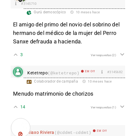
#3145710
Gurú demoscópico
10 meses hace
El amigo del primo del novio del sobrino del
hermano del médico de la mujer del Perro
Sanxe defrauda a hacienda.
3
Ver respuestas
(2)
EM Off
#3145682
Ketetrepo
(@ketetrepo)
Colaborador de campaña
10 meses hace
Menudo matrimonio de chorizos
14
Ver respuestas
(1)
EM Off
Riaxo Riviera
(@cddmt-cddmt)