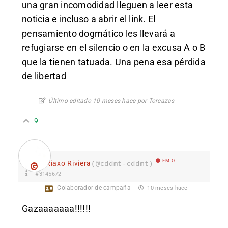
una gran incomodidad lleguen a leer esta
noticia e incluso a abrir el link. El
pensamiento dogmático les llevará a
refugiarse en el silencio o en la excusa A o B
que la tienen tatuada. Una pena esa pérdida
de libertad
Último editado 10 meses hace por Torcazas
9
EM Off
Riaxo Riviera
(@cddmt-cddmt)
#3145672
Colaborador de campaña
10 meses hace
Gazaaaaaaa!!!!!!