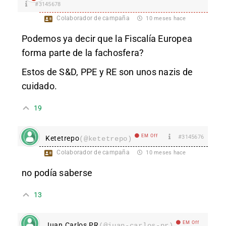
#3145678
Colaborador de campaña
10 meses hace
Podemos ya decir que
la Fiscalía Europea
forma parte de la fachosfera?
Es
tos de S&D, PPE y RE son unos nazis de
cuidado.
19
EM Off
#3145676
Ketetrepo
(@ketetrepo)
Colaborador de campaña
10 meses hace
no podía saberse
13
EM Off
Juan Carlos PR
(@juan-carlos-pr)