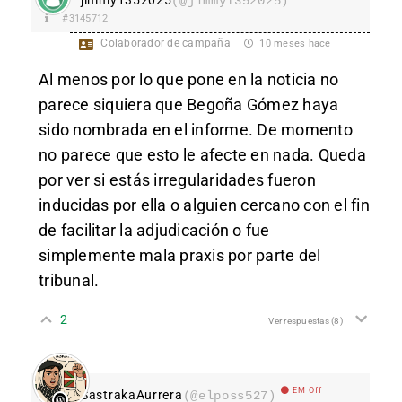
(@jimmy1352025)
#3145712
Colaborador de campaña
10 meses hace
Al menos por lo que pone en la noticia no
parece siquiera que Begoña Gómez haya
sido nombrada en el informe. De momento
no parece que esto le afecte en nada. Queda
por ver si estás irregularidades fueron
inducidas por ella o alguien cercano con el fin
de facilitar la adjudicación o fue
simplemente mala praxis por parte del
tribunal.
2
Ver respuestas
(8)
EM Off
SastrakaAurrera
(@elposs527)