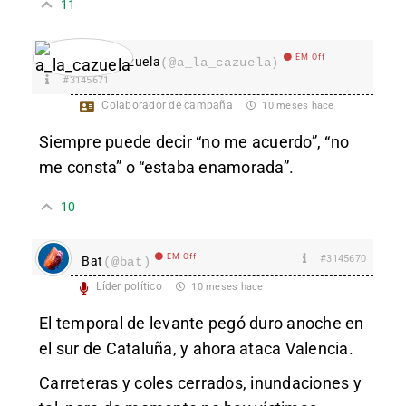
11
EM Off
a_la_cazuela
(@a_la_cazuela)
#3145671
Colaborador de campaña
10 meses hace
Siempre puede decir “no me acuerdo”, “no
me consta” o “estaba enamorada”.
10
EM Off
#3145670
Bat
(@bat)
Líder político
10 meses hace
El temporal de levante pegó duro anoche en
el sur de Cataluña, y ahora ataca Valencia.
Carreteras y coles cerrados, inundaciones y