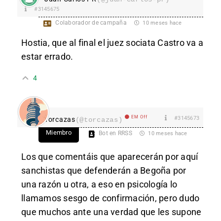
#3145675
Colaborador de campaña
10 meses hace
Hostia, que al final el juez sociata Castro va a
estar errado.
4
EM Off
#3145673
Torcazas
(@torcazas)
Miembro
Bot en RRSS
10 meses hace
Los que comentáis que aparecerán por aquí
sanchistas que defenderán a Begoña por
una razón u otra, a eso en psicología lo
llamamos sesgo de confirmación, pero dudo
que muchos ante una verdad que les supone