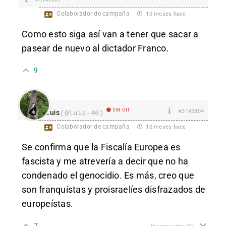
Colaborador de campaña
10 meses hace
Como esto siga así van a tener que sacar a
pasear de nuevo al dictador Franco.
9
EM Off
#3145804
Luis
(@luis-46)
Colaborador de campaña
10 meses hace
Se confirma que la Fiscalía Europea es
fascista y me atrevería a decir que no ha
condenado el genocidio. Es más, creo que
son franquistas y proisraelíes disfrazados de
europeístas.
7