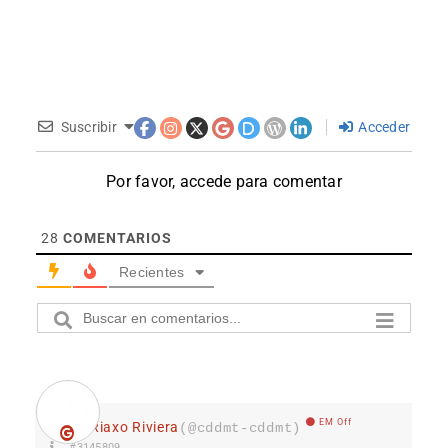
Suscribir
Acceder
Por favor, accede para comentar
28
COMENTARIOS
Recientes
EM Off
Riaxo Riviera
(@cddmt-cddmt)
#3145809