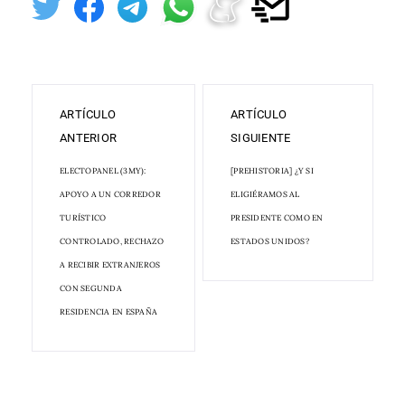
ARTÍCULO
ARTÍCULO
ANTERIOR
SIGUIENTE
ELECTOPANEL (3MY):
[PREHISTORIA] ¿Y SI
APOYO A UN CORREDOR
ELIGIÉRAMOS AL
TURÍSTICO
PRESIDENTE COMO EN
CONTROLADO, RECHAZO
ESTADOS UNIDOS?
A RECIBIR EXTRANJEROS
CON SEGUNDA
RESIDENCIA EN ESPAÑA