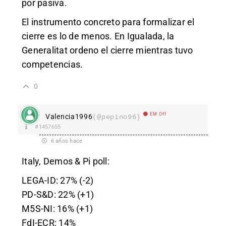
por pasiva.
El instrumento concreto para formalizar el
cierre es lo de menos. En Igualada, la
Generalitat ordeno el cierre mientras tuvo
competencias.
0
EM Off
Valencia1996
(@pepino96)
#1457655
6 años hace
Italy, Demos & Pi poll:
LEGA-ID: 27% (-2)
PD-S&D: 22% (+1)
M5S-NI: 16% (+1)
FdI-ECR: 14%