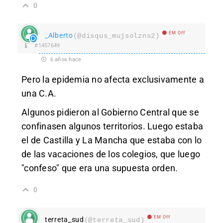
0
EM Off
_Alberto
(@disqus_mujsolzns2)
#1457649
6 años hace
Pero la epidemia no afecta exclusivamente a
una C.A.
Algunos pidieron al Gobierno Central que se
confinasen algunos territorios. Luego estaba
el de Castilla y La Mancha que estaba con lo
de las vacaciones de los colegios, que luego
"confeso" que era una supuesta orden.
0
EM Off
terreta_sud
(@terreta_sud)