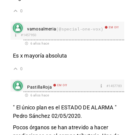
0
EM Off
vamosalmeria
(@special-one-vox)
#1457950
6 años hace
Es x mayoría absoluta
0
EM Off
#1457783
PastillaRoja
6 años hace
" El único plan es el ESTADO DE ALARMA "
Pedro Sánchez 02/05/2020.
Pocos órganos se han atrevido a hacer