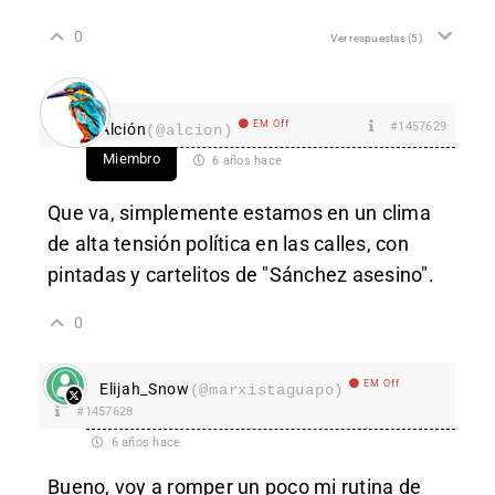
0
Ver respuestas
(5)
EM Off
#1457629
Alción
(@alcion)
Miembro
6 años hace
Que va, simplemente estamos en un clima
de alta tensión política en las calles, con
pintadas y cartelitos de "Sánchez asesino".
0
EM Off
Elijah_Snow
(@marxistaguapo)
#1457628
6 años hace
Bueno, voy a romper un poco mi rutina de