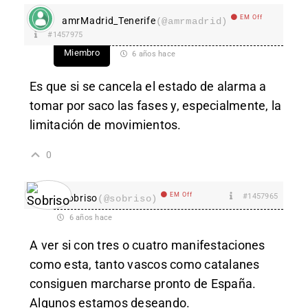
EM Off
amrMadrid_Tenerife
(@amrmadrid)
#1457975
Miembro
6 años hace
Es que si se cancela el estado de alarma a
tomar por saco las fases y, especialmente, la
limitación de movimientos.
0
EM Off
#1457965
Sobriso
(@sobriso)
6 años hace
A ver si con tres o cuatro manifestaciones
como esta, tanto vascos como catalanes
consiguen marcharse pronto de España.
Algunos estamos deseando.