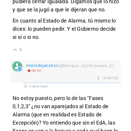
pudiera cerrar Igualada. Digamos que lo hizo
y que se la jugó a que le dijeran que no.
En cuanto al Estado de Alarma, tú mismo lo
dices: lo pueden pedir. Y el Gobierno decide
si sí o si no.
0
meriodejaneiroo
(@disqus_njx0vjwuoo_2)
EM Off
#1457700
6 años hace
No estoy puesto, pero lo de las "Fases
0,1,2,3" ¿no van aparejados al Estado de
Alarma (que en realidad es Estado de
Excepción)? Yo entiendo que sin el EdA, las
Fases se van a la basura y cada cual hace lo