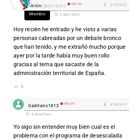
EM Off
#1457622
Alción
(@alcion)
Miembro
6 años hace
Hoy recién he entrado y he visto a varias
personas cabreadas por un debate bronco
que han tenido, y me extrañó mucho porque
ayer por la tarde había muy buen rollo
gracias al tema que sacaste de la
administración territorial de España.
0
EM Off
#1457619
Gaditano1812
6 años hace
Yo sigo sin entender muy bien cual es el
problema con el programa de desescalada