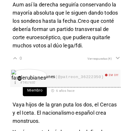
Aum así la derecha seguiría conservando la
mayoría absoluta que le siguen dando todos
los sondeos hasta la fecha.Creo que conté
debería formar un partido transversal de
corte euroescéptico, que pudiera quitarle
muchos votos al dúo lega/fdi.
0
Ver respuestas
(4)
EM Off
fanderubianes
(@patreon_36222350)
#1457650
Miembro
6 años hace
Vaya hijos de la gran puta los dos, el Cercas
y el Iceta. El nacionalismo español crea
monstruos.