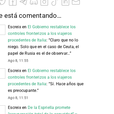
e está comentando…
Escreix
en
El Gobierno restablece los
controles fronterizos a los viajeros
procedentes de Italia
: “
Claro que no lo
niego. Solo que en el caso de Ceuta, el
papel de Rusia es el de observar…
”
Ago 8, 11:55
Escreix
en
El Gobierno restablece los
controles fronterizos a los viajeros
procedentes de Italia
: “
Sí. Hace años que
es preocupante.
”
Ago 8, 11:51
Escreix
en
De la Espriella promete