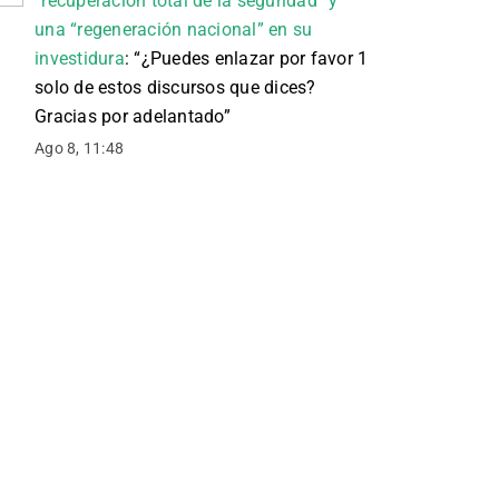
“recuperación total de la seguridad” y
una “regeneración nacional” en su
investidura
: “
¿Puedes enlazar por favor 1
solo de estos discursos que dices?
Gracias por adelantado
”
Ago 8, 11:48