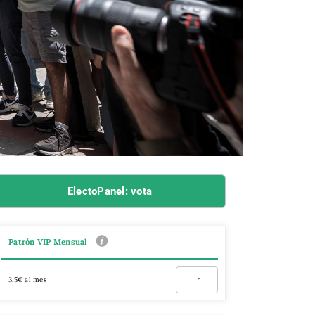
ElectoPanel: vota
Patrón VIP Mensual
3,5€ al mes
Ir