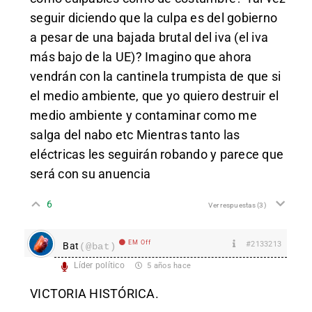
seguir diciendo que la culpa es del gobierno
a pesar de una bajada brutal del iva (el iva
más bajo de la UE)? Imagino que ahora
vendrán con la cantinela trumpista de que si
el medio ambiente, que yo quiero destruir el
medio ambiente y contaminar como me
salga del nabo etc Mientras tanto las
eléctricas les seguirán robando y parece que
será con su anuencia
6
Ver respuestas
(3)
EM Off
#2133213
Bat
(@bat)
Líder político
5 años hace
VICTORIA HISTÓRICA.