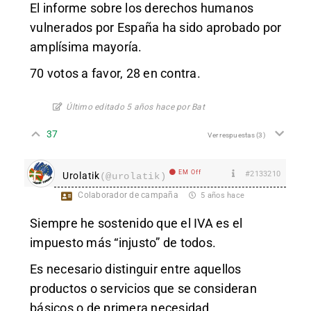
El informe sobre los derechos humanos
vulnerados por España ha sido aprobado por
amplísima mayoría.
70 votos a favor, 28 en contra.
Último editado 5 años hace por Bat
37
Ver respuestas
(3)
EM Off
#2133210
Urolatik
(@urolatik)
Colaborador de campaña
5 años hace
Siempre he sostenido que el IVA es el
impuesto más “injusto” de todos.
Es necesario distinguir entre aquellos
productos o servicios que se consideran
básicos o de primera necesidad.