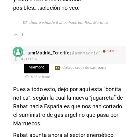
posibles….solución no veo.
Último editado 5 años hace por Raul Martinez
0
EM Off
amrMadrid_Tenerife
(@amrmadrid)
#2133216
Miembro
Colaborador de campaña
5 años hace
Pues a todo esto, dejo por aquí esta “bonita
notica”, según la cual la nueva “jugarreta” de
Rabat hacia España es que nos han cortado
el suministro de gas argelino que pasa por
Marruecos.
Rabat apunta ahora al sector energético: