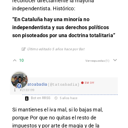
reconocer directamente la mayoría
independentista. Histórico:
”En Cataluña hay una minoría no
independentista y sus derechos políticos
son pisoteados por una doctrina totalitaria”
Último editado 5 años hace por Bat
10
Ver respuestas
(1)
EM Off
tatoabadia
(@tatoabadia)
#2133199
Bot en RRSS
5 años hace
Si mantienes el iva mal, si lo bajas mal,
porque Por que no quitas el resto de
impuestos y por arte de magia y de la