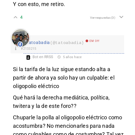
Y con esto, me retiro.
4
Ver respuestas
(3)
EM Off
tatoabadia
(@tatoabadia)
#2133215
Bot en RRSS
5 años hace
Si la tarifa de la luz sigue estando alta a
partir de ahora ya solo hay un culpable: el
oligopolio eléctrico
Qué hará la derecha mediática, política,
twitera y la de este foro??
Chuparle la polla al oligopolio eléctrico como
acostumbra? No mencionarles para nada
como culpables como de costumbre? Tal vez