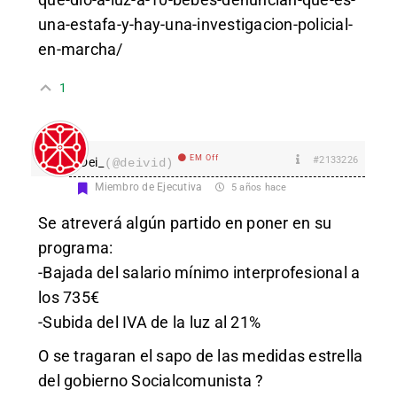
una-estafa-y-hay-una-investigacion-policial-
en-marcha/
1
EM Off
#2133226
Dei_
(@deivid)
Miembro de Ejecutiva
5 años hace
Se atreverá algún partido en poner en su
programa:
-Bajada del salario mínimo interprofesional a
los 735€
-Subida del IVA de la luz al 21%
O se tragaran el sapo de las medidas estrella
del gobierno Socialcomunista ?