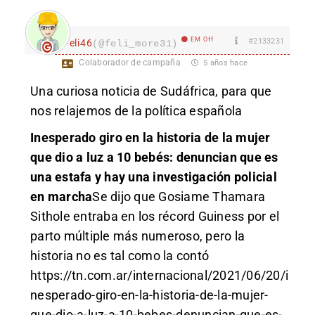
EM Off
#2133231
Feli46
(@feli_more31)
Colaborador de campaña
5 años hace
Una curiosa noticia de Sudáfrica, para que
nos relajemos de la política española
Inesperado giro en la historia de la mujer
que dio a luz a 10 bebés: denuncian que es
una estafa y hay una investigación policial
en marcha
Se dijo que Gosiame Thamara
Sithole entraba en los récord Guiness por el
parto múltiple más numeroso, pero la
historia no es tal como la contó
https://tn.com.ar/internacional/2021/06/20/i
nesperado-giro-en-la-historia-de-la-mujer-
que-dio-a-luz-a-10-bebes-denuncian-que-es-