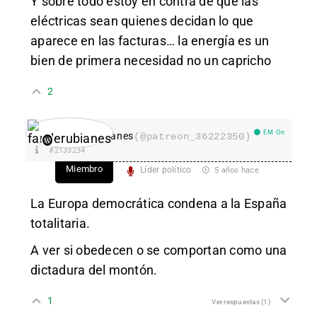
Y sobre todo estoy en contra de que las
eléctricas sean quienes decidan lo que
aparece en las facturas… la energía es un
bien de primera necesidad no un capricho
2
EM On
fanderubianes
(@patreon_36222350)
#2133234
Miembro
Líder político
5 años hace
La Europa democrática condena a la España
totalitaria.
A ver si obedecen o se comportan como una
dictadura del montón.
1
Ver respuestas
(1)