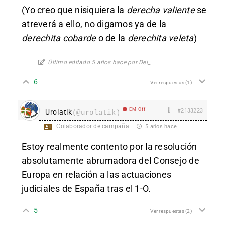
(Yo creo que nisiquiera la
derecha valiente
se
atreverá a ello, no digamos ya de la
derechita cobarde
o de la
derechita veleta
)
Último editado 5 años hace por Dei_
6
Ver respuestas
(1)
EM Off
#2133223
Urolatik
(@urolatik)
Colaborador de campaña
5 años hace
Estoy realmente contento por la resolución
absolutamente abrumadora del Consejo de
Europa en relación a las actuaciones
judiciales de España tras el 1-O.
5
Ver respuestas
(2)