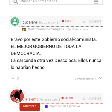
EM Off
#2133578
pucelani
(@pucelani)
Colaborador de campaña
5 años hace
Bravo por este Gobierno social-comunista.
EL MEJOR GOBIERNO DE TODA LA
DEMOCRACIA.
La carcunda otra vez Descoloca. Ellos nunca
lo habrían hecho.
0
Ver respuestas
(1)
EM Off
#2133395
elaisiem
(@elaisiem)
Miembro
Miembro de Ejecutiva