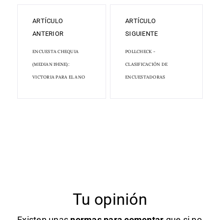
ARTÍCULO
ARTÍCULO
ANTERIOR
SIGUIENTE
ENCUESTA CHEQUIA
POLLCHECK -
(MEDIAN 19ENE):
CLASIFICACIÓN DE
VICTORIA PARA EL ANO
ENCUESTADORAS
Tu opinión
Existen unas
normas
para comentar
que si no