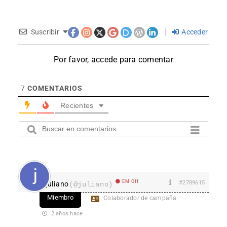
Suscribir
Acceder
Por favor, accede para comentar
7
COMENTARIOS
Recientes
EM Off
#2789615
juliano
(@juliano)
Miembro
Colaborador de campaña
2 años hace