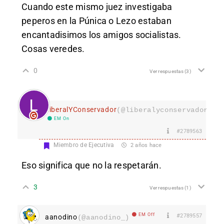
Cuando este mismo juez investigaba
peperos en la Púnica o Lezo estaban
encantadisimos los amigos socialistas.
Cosas veredes.
0
Ver respuestas
(3)
LiberalYConservador
(@liberalyconservador133
EM On
#2789563
Miembro de Ejecutiva
2 años hace
Eso significa que no la respetarán.
3
Ver respuestas
(1)
EM Off
#2789557
aanodino
(@aanodino_)