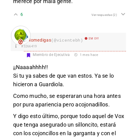
merece por mala gente.
6
Ver respuestas
(2)
EM Off
Nomedigas
(@vicentebh)
#3266419
Miembro de Ejecutiva
1 mes hace
¡¡Naaaahhhh!!
Si tu ya sabes de que van estos. Ya se lo
hicieron a Guardiola.
Como mucho, se esperaran una hora antes
por pura apariencia pero acojonadillos.
Y digo esto último, porque todo aquel de Vox
que tenga asegurado un silloncito, estará
con los cojoncillos en la garganta y con el