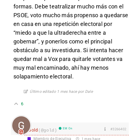
formas. Debe teatralizar mucho más con el
PSOE, voto mucho más propenso a quedarse
en casa en una repetición electoral por
“miedo a que la ultraderecha entre a
gobernar”, y ponerlos como el principal
obstáculo a su investidura. Si intenta hacer
quedar mal a Vox para quitarle votantes va
muy mal encaminado, ahí hay menos
solapamiento electoral.
Último editado 1 mes hace por Dale
6
EM On
#3266402
Gold
(@gold)
Miembro de Ejecutiva
1 mes hace