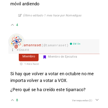
móvil ardiendo
Último editado 1 mes hace por Nomedigas
4
EM On
Tamanraset
(@tamanraset)
#3266418
Miembro
Miembro de Ejecutiva
1 mes hace
Si hay que volver a votar en octubre no me
importa volver a votar a VOX.
¿Pero qué se ha creído este tiparraco?
8
Ver respuestas
(2)