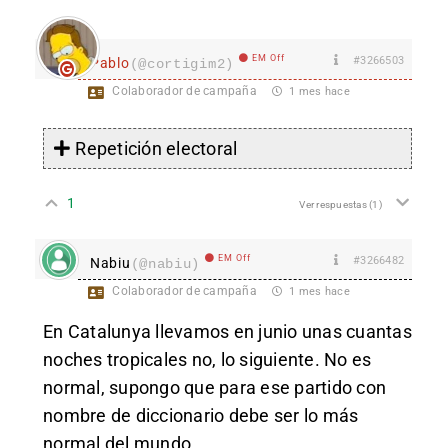
EM Off
#3266503
Pablo
(@cortigim2)
Colaborador de campaña
1 mes hace
Repetición electoral
1
Ver respuestas
(1)
EM Off
#3266482
Nabiu
(@nabiu)
Colaborador de campaña
1 mes hace
En Catalunya llevamos en junio unas cuantas
noches tropicales no, lo siguiente. No es
normal, supongo que para ese partido con
nombre de diccionario debe ser lo más
normal del mundo.