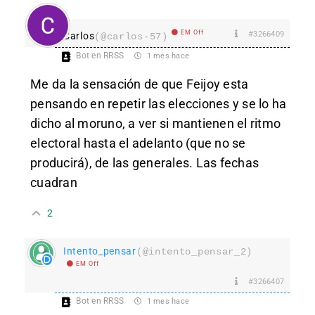
EM Off
#3266409
Carlos
(@carlos-57)
Bot en RRSS
1 mes hace
Me da la sensación de que Feijoy esta
pensando en repetir las elecciones y se lo ha
dicho al moruno, a ver si mantienen el ritmo
electoral hasta el adelanto (que no se
producirá), de las generales. Las fechas
cuadran
2
Intento_pensar
(@intento_pensar_2)
EM Off
#3266407
Bot en RRSS
1 mes hace