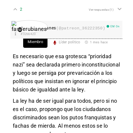
2
Ver respuestas
(1)
EM On
fanderubianes
(@patreon_36222350)
#3266420
Miembro
Líder político
1 mes hace
Es necesario que esa grotesca “prioridad
nazi” sea declarada primero inconstitucional
y luego se persiga por prevaricación a los
políticos que insistan en ignorar el principio
básico de igualdad ante la ley.
La ley ha de ser igual para todos, pero si no
es el caso, propongo que los ciudadanos
discriminados sean los putos franquistas y
fachas de mierda. Al menos estos se lo