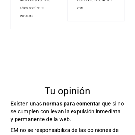
HASTA DENTRO DE 20
PESE AL RECHAZO DE PP Y
AÑOS, SEGÚN UN
VOX
INFORME
Tu opinión
Existen unas
normas
para comentar
que si no
se cumplen conllevan la expulsión inmediata
y permanente de la web.
EM no se responsabiliza de las opiniones de