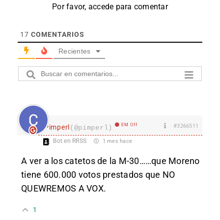
Por favor, accede para comentar
17
COMENTARIOS
Recientes
EM Off
#3266511
Pimperl
(@pimperl)
Bot en RRSS
1 mes hace
A ver a los catetos de la M-30……que Moreno
tiene 600.000 votos prestados que NO
QUEWREMOS A VOX.
1