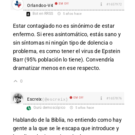
EM Off
#1657972
Orlandoo-V4
Bot en RRSS
5 años hace
Estar contagiado no es sinónimo de estar
enfermo. Si eres asintomático, estás sano y
sin síntomas ni ningún tipo de dolencia o
problema, es como tener el virus de Epstein
Barr (95% población lo tiene). Convendría
dramatizar menos en ese respecto.
0
EM Off
#1657876
Escreix
(@escreix)
Gurú demoscópico
5 años hace
Hablando de la Biblia, no entiendo como hay
gente a la que se le escapa que introduce y