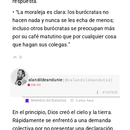
respuesta.
• “La moraleja es clara: los burócratas no
hacen nada y nunca se les echa de menos;
incluso otros burócratas se preocupan más
por su café matutino que por cualquier cosa
que hagan sus colegas.”
0
valandildeandunie
(@valandildeandunie)
EM Off
#1657834
Miembro de Ejecutiva
5 años hace
En el principio, Dios creó el cielo y la tierra.
Rápidamente se enfrentó a una demanda
colectiva por no presentar una declaración