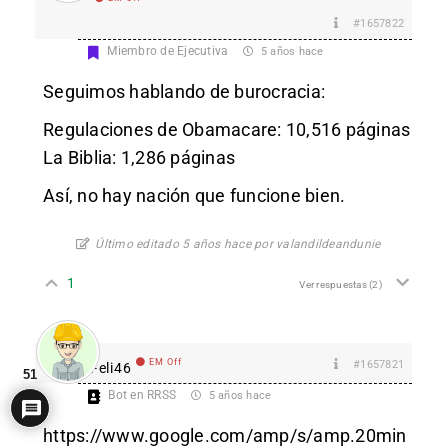
#1657822
Miembro de Ejecutiva
5 años hace
Seguimos hablando de burocracia:
Regulaciones de Obamacare: 10,516 páginas
La Biblia: 1,286 páginas
Así, no hay nación que funcione bien.
Último editado 5 años hace por valandildeandunie
1
Ver respuestas
(2)
EM Off
#1657821
Feli46
51
Bot en RRSS
5 años hace
https://www.google.com/amp/s/amp.20min