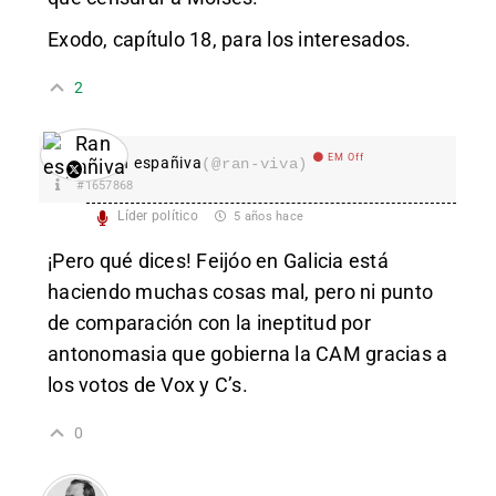
Exodo, capítulo 18, para los interesados.
2
EM Off
Ran españiva
(@ran-viva)
#1657868
Líder político
5 años hace
¡Pero qué dices! Feijóo en Galicia está
haciendo muchas cosas mal, pero ni punto
de comparación con la ineptitud por
antonomasia que gobierna la CAM gracias a
los votos de Vox y C’s.
0