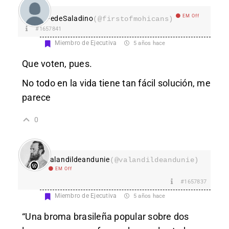
EM Off
FedeSaladino
(@firstofmohicans)
#1657841
Miembro de Ejecutiva
5 años hace
Que voten, pues.
No todo en la vida tiene tan fácil solución, me
parece
0
valandildeandunie
(@valandildeandunie)
EM Off
#1657837
Miembro de Ejecutiva
5 años hace
“Una broma brasileña popular sobre dos