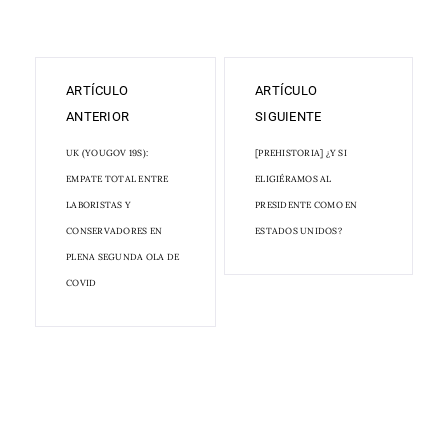
ARTÍCULO
ARTÍCULO
ANTERIOR
SIGUIENTE
UK (YOUGOV 19S):
[PREHISTORIA] ¿Y SI
EMPATE TOTAL ENTRE
ELIGIÉRAMOS AL
LABORISTAS Y
PRESIDENTE COMO EN
CONSERVADORES EN
ESTADOS UNIDOS?
PLENA SEGUNDA OLA DE
COVID