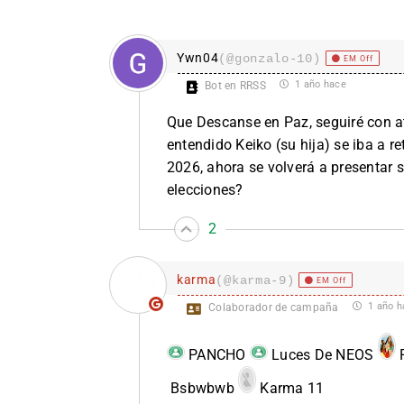
Ywn04
(@gonzalo-10)
EM Off
1 año hace
Bot en RRSS
Que Descanse en Paz, seguiré con at
entendido Keiko (su hija) se iba a re
2026, ahora se volverá a presentar s
elecciones?
2
karma
(@karma-9)
EM Off
1 año h
Colaborador de campaña
PANCHO
Luces De NEOS
P
Bsbwbwb
Karma 11