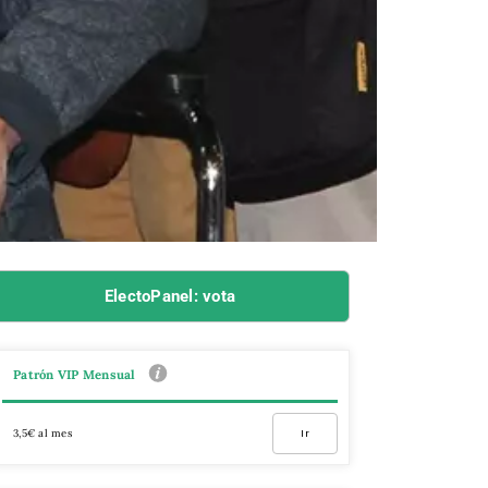
ElectoPanel: vota
Patrón VIP Mensual
3,5€ al mes
Ir