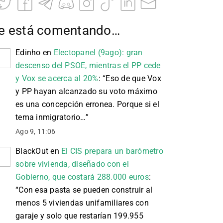
e está comentando…
Edinho
en
Electopanel (9ago): gran
descenso del PSOE, mientras el PP cede
y Vox se acerca al 20%
: “
Eso de que Vox
y PP hayan alcanzado su voto máximo
es una concepción erronea. Porque si el
tema inmigratorio…
”
Ago 9, 11:06
BlackOut
en
El CIS prepara un barómetro
sobre vivienda, diseñado con el
Gobierno, que costará 288.000 euros
:
“
Con esa pasta se pueden construir al
menos 5 viviendas unifamiliares con
garaje y solo que restarían 199.955