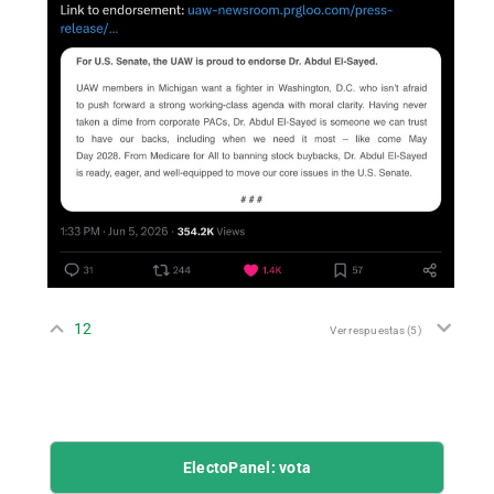
12
Ver respuestas
(5)
ElectoPanel: vota