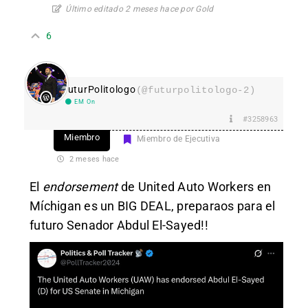
Último editado 2 meses hace por Gold
6
FuturPolitologo
(@futurpolitologo-2)
EM On
#3258963
Miembro
Miembro de Ejecutiva
2 meses hace
El
endorsement
de United Auto Workers en
Míchigan es un BIG DEAL, preparaos para el
futuro Senador Abdul El-Sayed!!