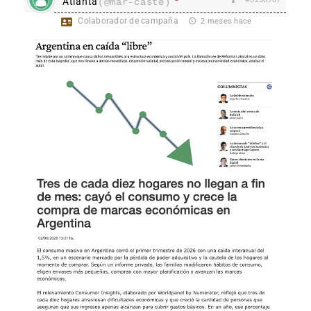
Atlanta
(@mar-caste)
Colaborador de campaña
2 meses hace