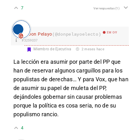
7
Ver respuestas
(1)
EM Off
Don Pelayo
(@donpelayoelecto)
#3259037
Miembro de Ejecutiva
2 meses hace
La lección era asumir por parte del PP que
han de reservar algunos carguillos para los
populistas de derechas… Y para Vox, que han
de asumir su papel de muleta del PP,
dejándoles gobernar sin causar problemas
porque la política es cosa seria, no de su
populismo rancio.
4