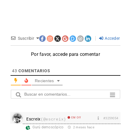
Suscribir
Acceder
Por favor, accede para comentar
43
COMENTARIOS
Recientes
EM Off
#3259054
Escreix
(@escreix)
Gurú demoscópico
2 meses hace