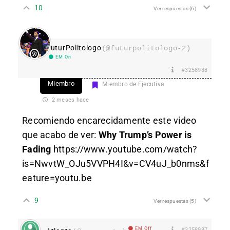
10
Ver respuestas
(6)
FuturPolitologo
(@futurpolitologo-2)
EM On
#3258988
Miembro
Miembro de Ejecutiva
2 meses hace
Recomiendo encarecidamente este video
que acabo de ver:
Why Trump’s Power is
Fading
https://www.youtube.com/watch?
is=NwvtW_OJu5VVPH4I&v=CV4uJ_b0nms&f
eature=youtu.be
9
Ver respuestas
(5)
EM Off
#3258987