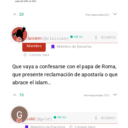
20
Ver respuestas
(2)
EM On
#3258970
elaisiem
(@elaisiem)
Miembro
Miembro de Ejecutiva
2 meses hace
Que vaya a confesarse con el papa de Roma,
que presente reclamación de apostaría o que
abrace el islam…
10
Ver respuestas
(10)
EM On
#3258967
Gold
(@gold)
Miembro de Ejecutiva
2 meses hace