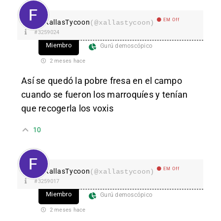
EM Off
XallasTycoon
(@xallastycoon)
#3259024
Miembro
Gurú demoscópico
2 meses hace
Así se quedó la pobre fresa en el campo
cuando se fueron los marroquíes y tenían
que recogerla los voxis
10
EM Off
XallasTycoon
(@xallastycoon)
#3259017
Miembro
Gurú demoscópico
2 meses hace