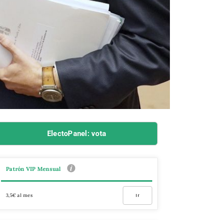
ElectoPanel: vota
Patrón VIP Mensual
3,5€ al mes
Ir