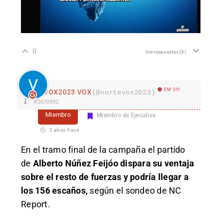
0
Ver respuestas
(3)
EM Off
VOX2023 VOX
(@nortevox2023)
#2670902
Miembro
Miembro de Ejecutiva
3 años hace
En el tramo final de la campaña el partido
de
Alberto Núñez Feijóo dispara su ventaja
sobre el resto de fuerzas y podría llegar a
los 156 escaños,
según el sondeo de NC
Report.