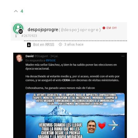
4
EM Off
despojoprogre
(@despojoprogre)
#2670923
Bot en RRSS
3 años hace