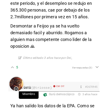
este periodo, y el desempleo se redujo en
365.300 personas, cae por debajo de los
2.7millones por primera vez en 15 años.
Desmontar a Feijoo ya se ha vuelto
demasiado facil y aburrido. Rogamos a
alguien mas competente como lider de la
oposicion 🙏
Último editado 3 años hace por Dei_
5
Ver respuestas
(3)
EM Off
#2670945
Tüstü
(@triosse)
Miembro
Gurú demoscópico
3 años hace
Ya han salido los datos de la EPA. Como se