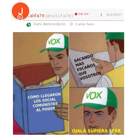
EM Off
#2670937
Califa79
(@califa79)
Gurú demoscópico
3 años hace