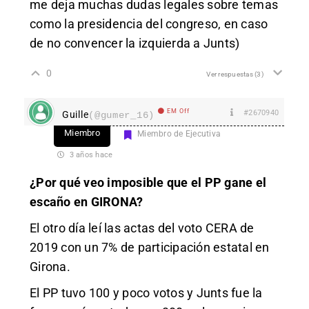
me deja muchas dudas legales sobre temas
como la presidencia del congreso, en caso
de no convencer la izquierda a Junts)
0
Ver respuestas
(3)
EM Off
#2670940
Guille
(@gumer_16)
Miembro
Miembro de Ejecutiva
3 años hace
¿Por qué veo imposible que el PP gane el
escaño en GIRONA?
El otro día leí las actas del voto CERA de
2019 con un 7% de participación estatal en
Girona.
El PP tuvo 100 y poco votos y Junts fue la