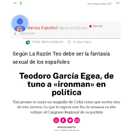
5
Ver respuestas
(8)
EM Off
Marius Español
(@aaron22cm)
#2227341
Gurú demoscópico
4 años hace
Según La Razón Teo debe ser la fantasía
sexual de los españoles