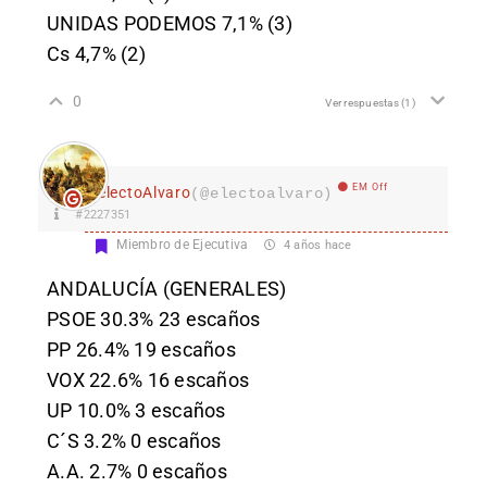
UNIDAS PODEMOS 7,1% (3)
Cs 4,7% (2)
0
Ver respuestas
(1)
EM Off
electoAlvaro
(@electoalvaro)
#2227351
Miembro de Ejecutiva
4 años hace
ANDALUCÍA (GENERALES)
PSOE 30.3% 23 escaños
PP 26.4% 19 escaños
VOX 22.6% 16 escaños
UP 10.0% 3 escaños
C´S 3.2% 0 escaños
A.A. 2.7% 0 escaños