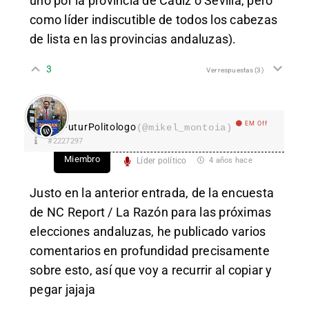
uno por la provincia de Cádiz o Sevilla, pero
como líder indiscutible de todos los cabezas
de lista en las provincias andaluzas).
3
Ver respuestas
(3)
EM Off
FuturPolitologo
(@mikel_montoia)
#2227297
Miembro
Líder político
4 años hace
Justo
en la anterior entrada, de la encuesta
de NC Report / La Razón para las próximas
elecciones andaluzas,
he publicado varios
comentarios en profundidad
precisamente
sobre esto, así que voy a recurrir al copiar y
pegar jajaja