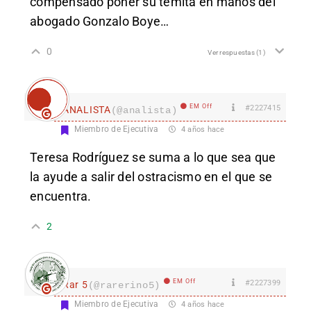
compensado poner su temita en manos del
abogado Gonzalo Boye…
0
Ver respuestas
(1)
EM Off
#2227415
ANALISTA
(@analista)
Miembro de Ejecutiva
4 años hace
Teresa Rodríguez se suma a lo que sea que
la ayude a salir del ostracismo en el que se
encuentra.
2
EM Off
#2227399
Rar 5
(@rarerino5)
Miembro de Ejecutiva
4 años hace