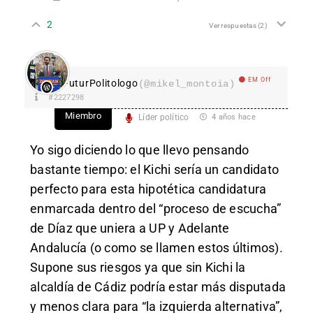
2
Ver respuestas
(2)
EM Off
FuturPolitologo
(@mikel_montoia)
#2227298
Miembro
Líder político
4 años hace
Yo sigo diciendo lo que llevo pensando
bastante tiempo: el Kichi sería un candidato
perfecto para esta hipotética candidatura
enmarcada dentro del “proceso de escucha”
de Díaz que uniera a UP y Adelante
Andalucía (o como se llamen estos últimos).
Supone sus riesgos ya que sin Kichi la
alcaldía de Cádiz podría estar más disputada
y menos clara para “la izquierda alternativa”,