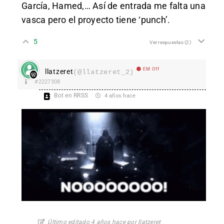
García, Hamed,… Así de entrada me falta una
vasca pero el proyecto tiene ‘punch’.
5
Ver respuestas
(2)
EM Off
llatzeret
(@llatzeret_2)
#2227308
Bot en RRSS
4 años hace
Último editado 4 años hace por llatzeret