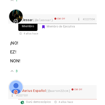
1
EM Off
#2227334
Elessar
(@elessar)
Miembro
Miembro de Ejecutiva
4 años hace
¡NO!
EZ!
NON!
3
EM Off
Marius Español
(@aaron22cm)
#2227331
Gurú demoscópico
4 años hace