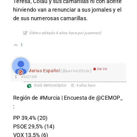
Teresa, Colau y sus camarillas ni con aceite
hirviendo van a renunciar a sus jornales y el
de sus numerosas camarillas.
Último editado 4 años hace por juanmat2
1
EM Off
Marius Español
(@aaron22cm)
#2227358
Gurú demoscópico
4 años hace
Región de
#Murcia
| Encuesta de
@CEMOP_
:
PP 39,4% (20)
PSOE 29,5% (14)
VOX 13,5% (6)