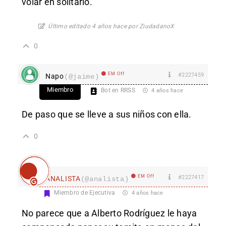
volar en solitario.
Último editado 4 años hace por ZiudadanoX
0
EM Off
#2227459
Napo
(@jaime)
Miembro
Bot en RRSS
4 años hace
De paso que se lleve a sus niños con ella.
0
EM Off
#2227417
ANALISTA
(@analista)
Miembro de Ejecutiva
4 años hace
No parece que a Alberto Rodríguez le haya