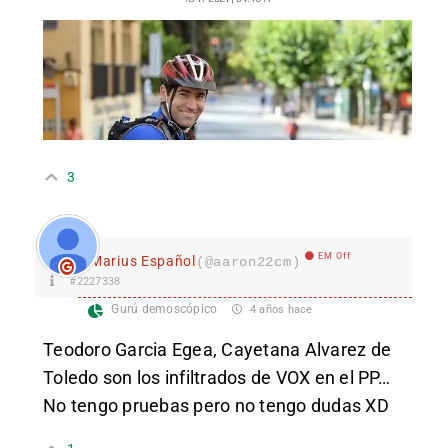
3
EM Off
Marius Español
(@aaron22cm)
#2227338
Gurú demoscópico
4 años hace
Teodoro Garcia Egea, Cayetana Alvarez de
Toledo son los infiltrados de VOX en el PP…
No tengo pruebas pero no tengo dudas XD