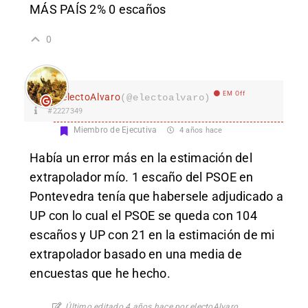
MÁS PAÍS 2% 0 escaños
0
EM Off
electoAlvaro
(@electoalvaro)
#2227349
Miembro de Ejecutiva
4 años hace
Había un error más en la estimación del
extrapolador mío. 1 escaño del PSOE en
Pontevedra tenía que habersele adjudicado a
UP con lo cual el PSOE se queda con 104
escaños y UP con 21 en la estimación de mi
extrapolador basado en una media de
encuestas que he hecho.
Último editado 4 años hace por electoAlvaro