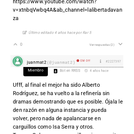
https://www.youtube.com/watch?
v=xtnbqVwbq4A&ab_channel=lalibertadavan
za
Último editado 4 años hace por Rar 5
0
Ver respuestas
(2)
EM Off
#2227397
juanmat2
(@juanmat2)
Miembro
Bot en RRSS
4 años hace
Ufff, al final el mejor ha sido Alberto
Rodríguez, se ha vuelto a la refinería sin
dramas demostrando que es posible. Ójala le
den razón en alguna instancia y pueda
volver, pero nada de apalancarse en
carguillos como Isa Serra y otros.