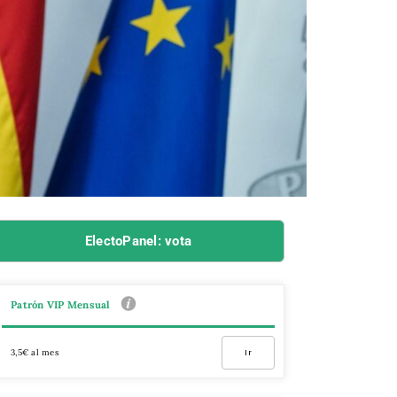
ElectoPanel: vota
Patrón VIP Mensual
3,5€ al mes
Ir