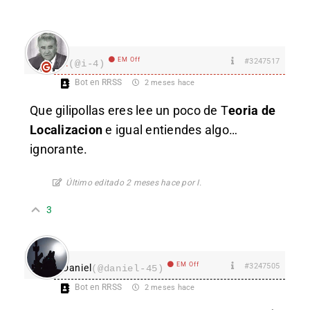
EM Off
#3247517
I.
(@i-4)
Bot en RRSS
2 meses hace
Que gilipollas eres lee un poco de T
eoria de
Localizacion
e igual entiendes algo…
ignorante.
Último editado 2 meses hace por I.
3
EM Off
#3247505
Daniel
(@daniel-45)
Bot en RRSS
2 meses hace