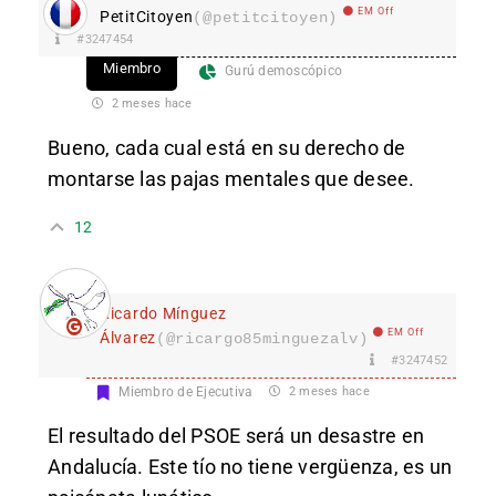
EM Off
PetitCitoyen
(@petitcitoyen)
#3247454
Miembro
Gurú demoscópico
2 meses hace
Bueno, cada cual está en su derecho de
montarse las pajas mentales que desee.
12
Ricardo Mínguez
EM Off
Álvarez
(@ricargo85minguezalv)
#3247452
Miembro de Ejecutiva
2 meses hace
El resultado del PSOE será un desastre en
Andalucía. Este tío no tiene vergüenza, es un