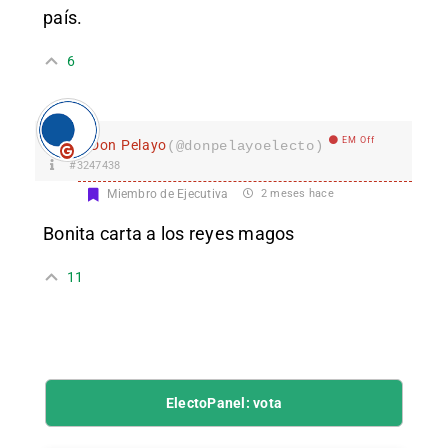
país.
6
EM Off
Don Pelayo
(@donpelayoelecto)
#3247438
Miembro de Ejecutiva
2 meses hace
Bonita carta a los reyes magos
11
ElectoPanel: vota