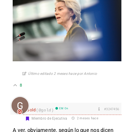
Último editado 2 meses hace por Antonio
8
EM On
#3247456
Gold
(@gold)
Miembro de Ejecutiva
2 meses hace
A ver, obviamente, según lo que nos dicen