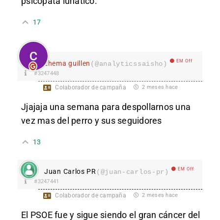
psicópata lunático.
17
EM Off
chema guillen
(@analyticssaisho)
#3247448
Colaborador de campaña
2 meses hace
Jjajaja una semana para despollarnos una
vez mas del perro y sus seguidores
13
EM Off
Juan Carlos PR
(@juan-carlos-pr)
#3247441
Colaborador de campaña
2 meses hace
El PSOE fue y sigue siendo el gran cáncer del