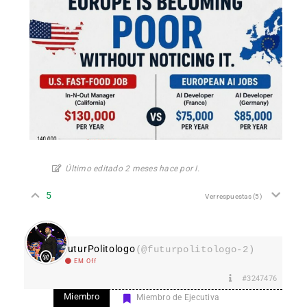
Último editado 2 meses hace por I.
5
Ver respuestas
(5)
FuturPolitologo
(@futurpolitologo-2)
EM Off
#3247476
Miembro
Miembro de Ejecutiva