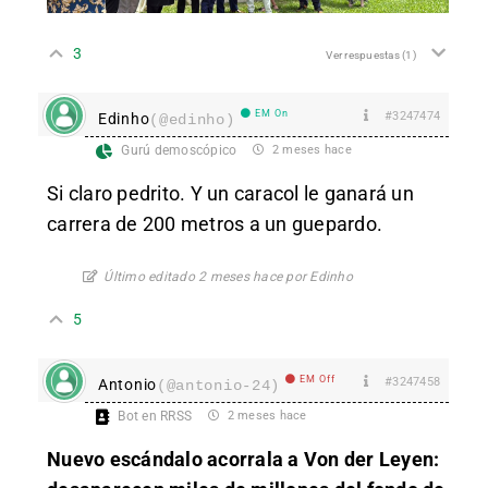
3
Ver respuestas
(1)
EM On
#3247474
Edinho
(@edinho)
Gurú demoscópico
2 meses hace
Si claro pedrito. Y un caracol le ganará un
carrera de 200 metros a un guepardo.
Último editado 2 meses hace por Edinho
5
EM Off
#3247458
Antonio
(@antonio-24)
Bot en RRSS
2 meses hace
Nuevo escándalo acorrala a Von der Leyen: