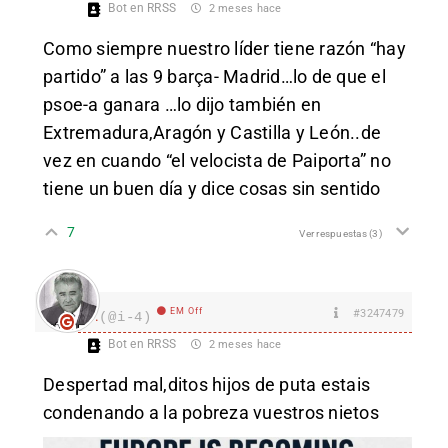
Bot en RRSS
2 meses hace
Como siempre nuestro líder tiene razón “hay
partido” a las 9 barça- Madrid…lo de que el
psoe-a ganara …lo dijo también en
Extremadura,Aragón y Castilla y León..de
vez en cuando “el velocista de Paiporta” no
tiene un buen día y dice cosas sin sentido
7
Ver respuestas
(3)
EM Off
#3247479
I.
(@i-4)
Bot en RRSS
2 meses hace
Despertad mal,ditos hijos de puta estais
condenando a la pobreza vuestros nietos