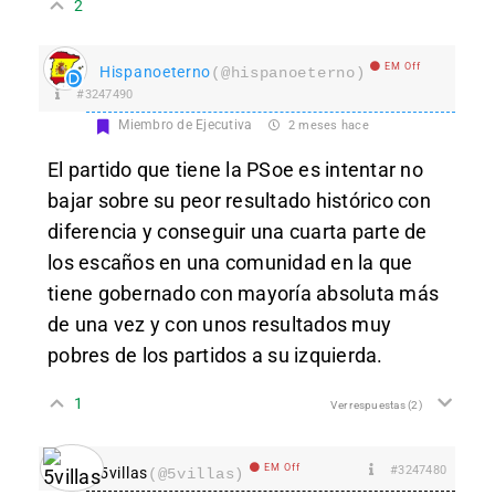
2
EM Off
Hispanoeterno
(@hispanoeterno)
#3247490
Miembro de Ejecutiva
2 meses hace
El partido que tiene la PSoe es intentar no
bajar sobre su peor resultado histórico con
diferencia y conseguir una cuarta parte de
los escaños en una comunidad en la que
tiene gobernado con mayoría absoluta más
de una vez y con unos resultados muy
pobres de los partidos a su izquierda.
1
Ver respuestas
(2)
EM Off
#3247480
5villas
(@5villas)