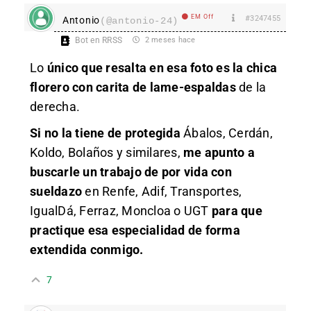
EM Off
#3247455
Antonio
(@antonio-24)
Bot en RRSS
2 meses hace
Lo
único que resalta en esa foto es la chica
florero con carita de lame-espaldas
de la
derecha.
Si no la tiene de protegida
Ábalos, Cerdán,
Koldo, Bolaños y similares,
me apunto a
buscarle un trabajo de por vida con
sueldazo
en Renfe, Adif, Transportes,
IgualDá, Ferraz, Moncloa o UGT
para que
practique esa especialidad de forma
extendida conmigo.
7