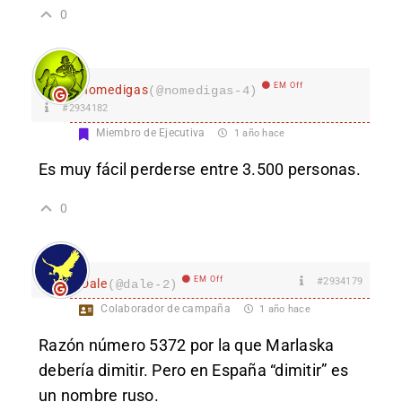
0
EM Off
nomedigas
(@nomedigas-4)
#2934182
Miembro de Ejecutiva
1 año hace
Es muy fácil perderse entre 3.500 personas.
0
EM Off
#2934179
Dale
(@dale-2)
Colaborador de campaña
1 año hace
Razón número 5372 por la que Marlaska
debería dimitir. Pero en España “dimitir” es
un nombre ruso.