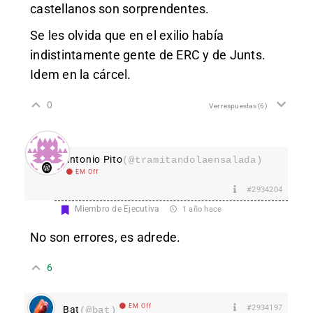
castellanos son sorprendentes.
Se les olvida que en el exilio había
indistintamente gente de ERC y de Junts.
Idem en la cárcel.
0
Ver respuestas
(6)
Antonio Pito
(@tramitandolaensalada)
EM Off
#2934204
Miembro de Ejecutiva
1 año hace
No son errores, es adrede.
6
EM Off
#2934197
Bat
(@bat)