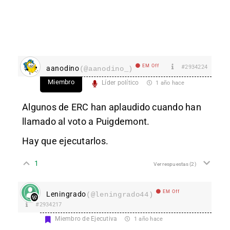
EM Off
#2934224
aanodino
(@aanodino_)
Miembro
Líder político
1 año hace
Algunos de ERC han aplaudido cuando han
llamado al voto a Puigdemont.
Hay que ejecutarlos.
1
Ver respuestas
(2)
EM Off
Leningrado
(@leningrado44)
#2934217
Miembro de Ejecutiva
1 año hace