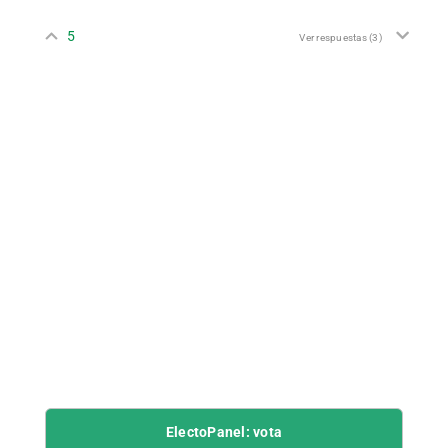
5
Ver respuestas
(3)
ElectoPanel: vota