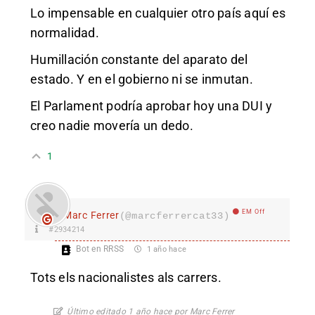
Lo impensable en cualquier otro país aquí es
normalidad.
Humillación constante del aparato del
estado. Y en el gobierno ni se inmutan.
El Parlament podría aprobar hoy una DUI y
creo nadie movería un dedo.
1
EM Off
Marc Ferrer
(@marcferrercat33)
#2934214
Bot en RRSS
1 año hace
Tots els nacionalistes als carrers.
Último editado 1 año hace por Marc Ferrer