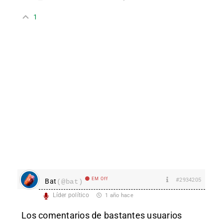
1
EM Off
#2934205
Bat
(@bat)
Líder político
1 año hace
Los comentarios de bastantes usuarios