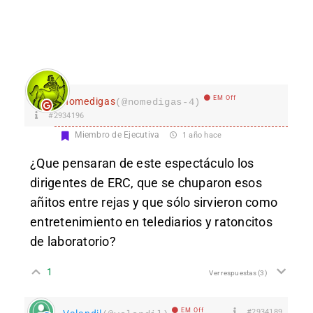
EM Off
nomedigas
(@nomedigas-4)
#2934196
Miembro de Ejecutiva
1 año hace
¿Que pensaran de este espectáculo los
dirigentes de ERC, que se chuparon esos
añitos entre rejas y que sólo sirvieron como
entretenimiento en telediarios y ratoncitos
de laboratorio?
1
Ver respuestas
(3)
EM Off
#2934189