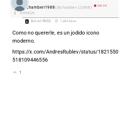
EM Off
Chamberi1988
(@chamberi1988)
#2934229
Bot en RRSS
1 año hace
Como no quererle, es un jodido icono
moderno.
https://x.com/AndresRublev/status/1821550
518109446556
1