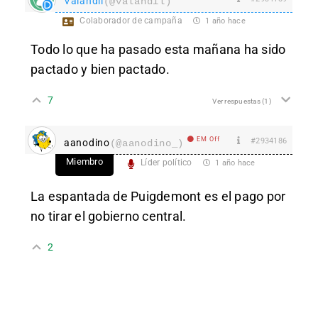
Valandil
(@valandil)
Colaborador de campaña
1 año hace
Todo lo que ha pasado esta mañana ha sido
pactado y bien pactado.
7
Ver respuestas
(1)
EM Off
#2934186
aanodino
(@aanodino_)
Miembro
Líder político
1 año hace
La espantada de Puigdemont es el pago por
no tirar el gobierno central.
2