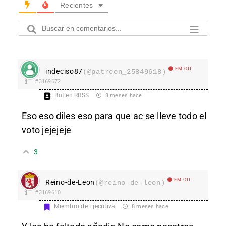
Recientes
EM Off
indeciso87
(@patreon_25849618)
#3169672
Bot en RRSS
8 meses hace
Eso eso diles eso para que ac se lleve todo el
voto jejejeje
3
EM Off
Reino-de-Leon
(@reino-de-leon)
#3169610
Miembro de Ejecutiva
8 meses hace