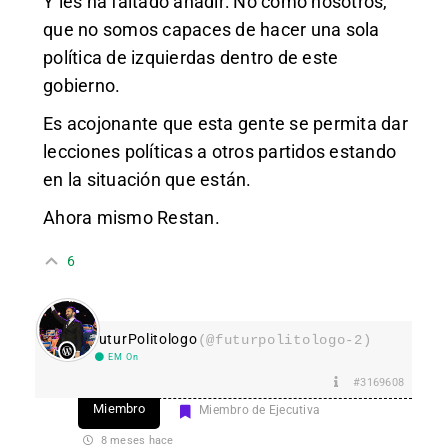
Y les ha faltado añadir: No como nosotros,
que no somos capaces de hacer una sola
política de izquierdas dentro de este
gobierno.
Es acojonante que esta gente se permita dar
lecciones políticas a otros partidos estando
en la situación que están.
Ahora mismo Restan.
6
FuturPolitologo
(@futurpolitologo-2)
EM On
#3169608
Miembro
Miembro de Ejecutiva
8 meses hace