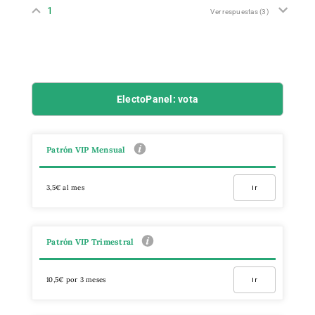
1
Ver respuestas
(3)
ElectoPanel: vota
Patrón VIP Mensual
3,5€ al mes
Ir
Patrón VIP Trimestral
10,5€ por 3 meses
Ir