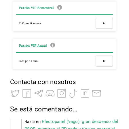
Patrón VIP Semestral
21€ por 6 meses
Ir
Patrón VIP Anual
35€ por 1 año
Ir
Contacta con nosotros
Se está comentando…
Rar 5
en
Electopanel (9ago): gran descenso del
PSOE, mientras el PP cede y Vox se acerca al