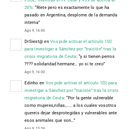
20%
: “
Ríete pero es exactamente lo que ha
pasado en Argentina, desplome de la demanda
interna
”
Ago 9, 16:00
DrSiest@
en
Vox pide activar el artículo 102
para investigar a Sánchez por “traición” tras la
crisis migratoria de Ceuta
: “
y si tienen perros
???? solidaridad hermane… yo si te creo
”
Ago 9, 16:00
Edinho
en
Vox pide activar el artículo 102 para
investigar a Sánchez por “traición” tras la crisis
migratoria de Ceuta
: “
Por la gente vulnerable
como mujeres,niñas,…… a los cuales vosotros
quereis dejar desprotegidas y vulnerables ante
esos animales que son…
”
Ago 9, 15:59