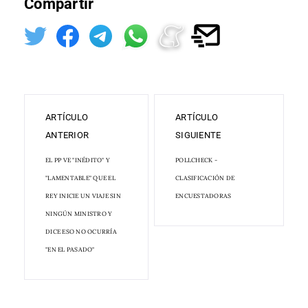
Compartir
ARTÍCULO
ARTÍCULO
ANTERIOR
SIGUIENTE
EL PP VE "INÉDITO" Y
POLLCHECK -
"LAMENTABLE" QUE EL
CLASIFICACIÓN DE
REY INICIE UN VIAJE SIN
ENCUESTADORAS
NINGÚN MINISTRO Y
DICE ESO NO OCURRÍA
"EN EL PASADO"