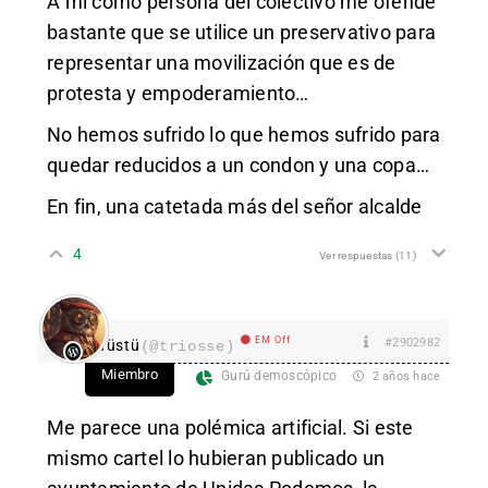
A mi como persona del colectivo me ofende
bastante que se utilice un preservativo para
representar una movilización que es de
protesta y empoderamiento…
No hemos sufrido lo que hemos sufrido para
quedar reducidos a un condon y una copa…
En fin, una catetada más del señor alcalde
4
Ver respuestas
(11)
EM Off
#2902982
Tüstü
(@triosse)
Miembro
Gurú demoscópico
2 años hace
Me parece una polémica artificial. Si este
mismo cartel lo hubieran publicado un