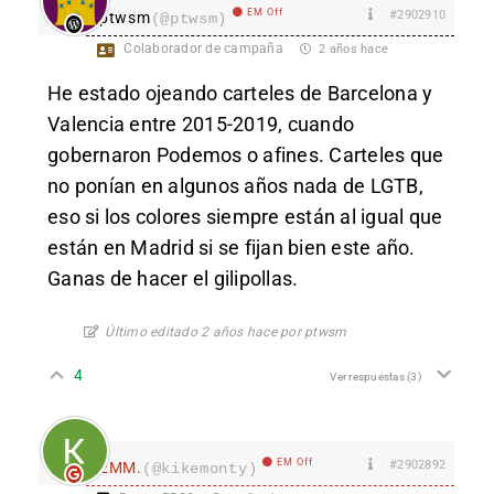
EM Off
#2902910
ptwsm
(@ptwsm)
Colaborador de campaña
2 años hace
He estado ojeando carteles de Barcelona y
Valencia entre 2015-2019, cuando
gobernaron Podemos o afines. Carteles que
no ponían en algunos años nada de LGTB,
eso si los colores siempre están al igual que
están en Madrid si se fijan bien este año.
Ganas de hacer el gilipollas.
Último editado 2 años hace por ptwsm
4
Ver respuestas
(3)
EM Off
#2902892
EMM.
(@kikemonty)