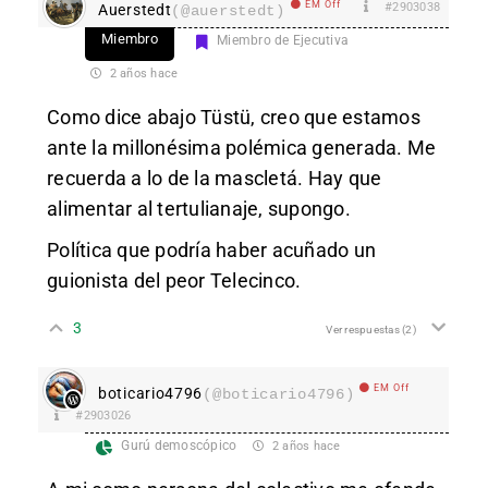
EM Off
#2903038
Auerstedt
(@auerstedt)
Miembro
Miembro de Ejecutiva
2 años hace
Como dice abajo Tüstü, creo que estamos
ante la millonésima polémica generada. Me
recuerda a lo de la mascletá. Hay que
alimentar al tertulianaje, supongo.
Política que podría haber acuñado un
guionista del peor Telecinco.
3
Ver respuestas
(2)
EM Off
boticario4796
(@boticario4796)
#2903026
Gurú demoscópico
2 años hace