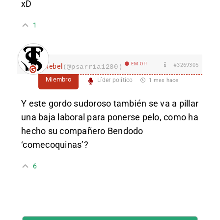
xD
1
EM Off
#3269305
Rebel
(@psarria1280)
Miembro
Líder político
1 mes hace
Y este gordo sudoroso también se va a pillar
una baja laboral para ponerse pelo, como ha
hecho su compañero Bendodo
‘comecoquinas’?
6