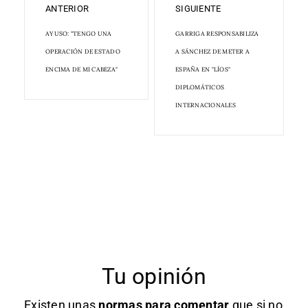
ANTERIOR
SIGUIENTE
AYUSO: "TENGO UNA
GARRIGA RESPONSABILIZA
OPERACIÓN DE ESTADO
A SÁNCHEZ DE METER A
ENCIMA DE MI CABEZA"
ESPAÑA EN "LÍOS"
DIPLOMÁTICOS
INTERNACIONALES
Tu opinión
Existen unas
normas
para comentar
que si no