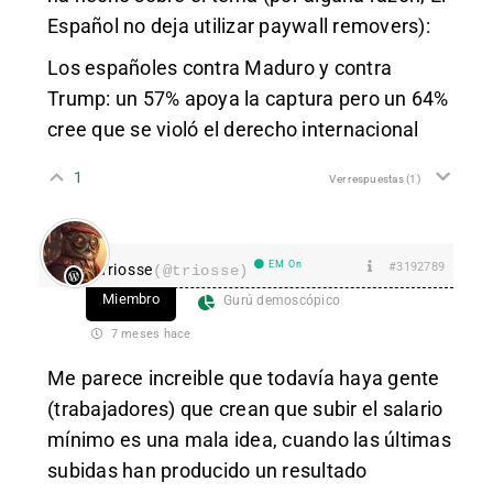
Español no deja utilizar paywall removers):
Los españoles contra Maduro y contra
Trump: un 57% apoya la captura pero un 64%
cree que se violó el derecho internacional
1
Ver respuestas
(1)
EM On
#3192789
Triosse
(@triosse)
Miembro
Gurú demoscópico
7 meses hace
Me parece increible que todavía haya gente
(trabajadores) que crean que subir el salario
mínimo es una mala idea, cuando las últimas
subidas han producido un resultado