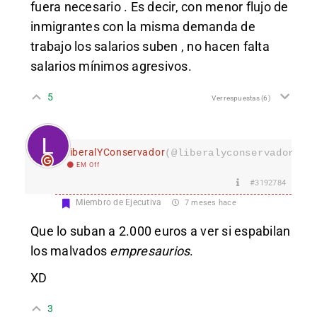
fuera necesario . Es decir, con menor flujo de
inmigrantes con la misma demanda de
trabajo los salarios suben , no hacen falta
salarios mínimos agresivos.
5
Ver respuestas
(6)
LiberalYConservador
(@liberalyconservador133
EM Off
#3192784
Miembro de Ejecutiva
7 meses hace
Que lo suban a 2.000 euros a ver si espabilan
los malvados
empresaurios
.
XD
3