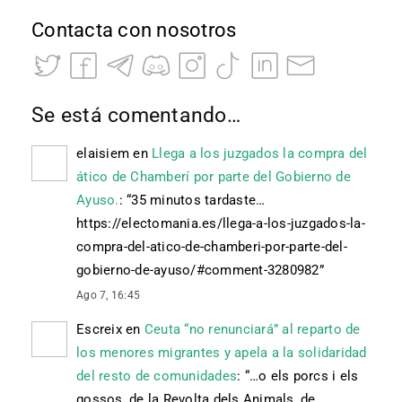
Contacta con nosotros
Se está comentando…
elaisiem
en
Llega a los juzgados la compra del
ático de Chamberí por parte del Gobierno de
Ayuso.
: “
35 minutos tardaste…
https://electomania.es/llega-a-los-juzgados-la-
compra-del-atico-de-chamberi-por-parte-del-
gobierno-de-ayuso/#comment-3280982
”
Ago 7, 16:45
Escreix
en
Ceuta “no renunciará” al reparto de
los menores migrantes y apela a la solidaridad
del resto de comunidades
: “
…o els porcs i els
gossos, de la Revolta dels Animals, de