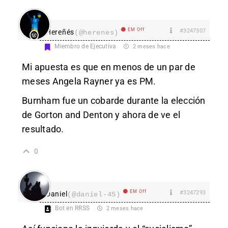
EM Off
#3247307
Hereñés
(@herenes)
Miembro de Ejecutiva
2 meses hace
Mi apuesta es que en menos de un par de
meses Angela Rayner ya es PM.
Burnham fue un cobarde durante la elección
de Gorton and Denton y ahora de ve el
resultado.
0
EM Off
#3247293
Daniel
(@daniel-45)
Bot en RRSS
2 meses hace