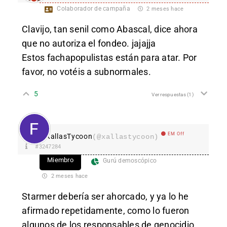
Colaborador de campaña
2 meses hace
Clavijo, tan senil como Abascal, dice ahora
que no autoriza el fondeo. jajajja
Estos fachapopulistas están para atar. Por
favor, no votéis a subnormales.
5
Ver respuestas
(1)
EM Off
XallasTycoon
(@xallastycoon)
#3247284
Miembro
Gurú demoscópico
2 meses hace
Starmer debería ser ahorcado, y ya lo he
afirmado repetidamente, como lo fueron
algunos de los responsables de genocidio