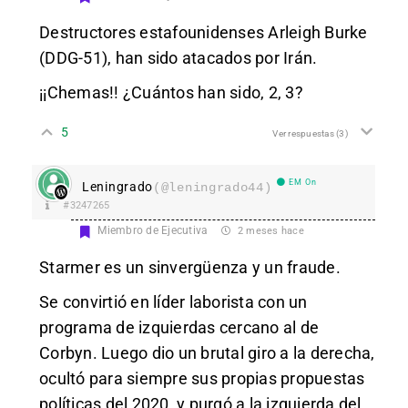
Destructores estafounidenses Arleigh Burke
(DDG-51), han sido atacados por Irán.
¡¡Chemas!! ¿Cuántos han sido, 2, 3?
5
Ver respuestas
(3)
EM On
Leningrado
(@leningrado44)
#3247265
Miembro de Ejecutiva
2 meses hace
Starmer es un sinvergüenza y un fraude.
Se convirtió en líder laborista con un
programa de izquierdas cercano al de
Corbyn. Luego dio un brutal giro a la derecha,
ocultó para siempre sus propias propuestas
políticas del 2020, y purgó a la izquierda del