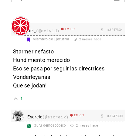
EM Off
#3247334
Dei_
(@deivid)
Miembro de Ejecutiva
2 meses hace
Starmer nefasto
Hundimiento merecido
Eso se pasa por seguir las directrices
Vonderleyanas
Que se jodan!
1
EM Off
#3247330
Escreix
(@escreix)
Gurú demoscópico
2 meses hace