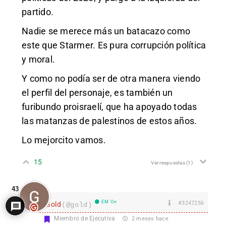
partido.
Nadie se merece más un batacazo como
este que Starmer. Es pura corrupción política
y moral.
Y como no podía ser de otra manera viendo
el perfil del personaje, es también un
furibundo proisraelí, que ha apoyado todas
las matanzas de palestinos de estos años.
Lo mejorcito vamos.
15
Ver respuestas
(1)
43
EM On
#3247256
Gold
(@gold)
Miembro de Ejecutiva
2 meses hace