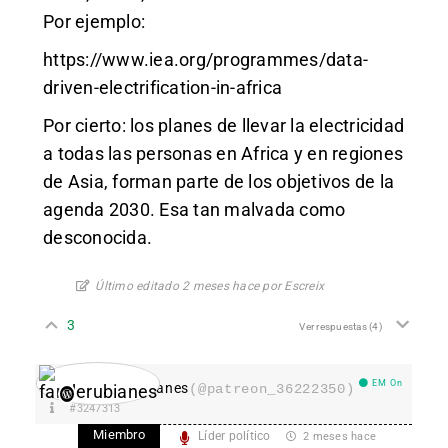
Por ejemplo:
https://www.iea.org/programmes/data-
driven-electrification-in-africa
Por cierto: los planes de llevar la electricidad
a todas las personas en Africa y en regiones
de Asia, forman parte de los objetivos de la
agenda 2030. Esa tan malvada como
desconocida.
Último editado 2 meses hace por Escreix
3
Ver respuestas
(4)
EM On
fanderubianes
(@patreon_36222350)
#3247313
Miembro
Líder político
2 meses hace