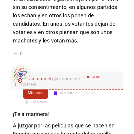
sin su consentimiento, en algunos partidos
los echan y en otros los ponen de
candidatos. En unos los votantes dejan de
votarles y en otros piensan que son unos
machotes y les votan más.
0
EM Off
Tamanraset
(@tamanraset)
#3057869
Miembro
Miembro de Ejecutiva
1 año hace
¡Tela marinera!
A juzgar por las películas que se hacen en
España parece que la gente del mundillo