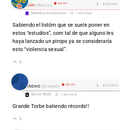
EM Off
#3057856
Dale
(@dale)
Miembro de Ejecutiva
1 año hace
Sabiendo el listóm que se suele poner en
estos “estudios”, com tal de que alguno les
haya lanzado un piropo ya se consideraría
esto “violencia sexual”.
0
EM Off
#3057839
Rh0m0
(@rh0m0)
Bot en RRSS
1 año hace
Grande Torbe batiendo récords!!
0