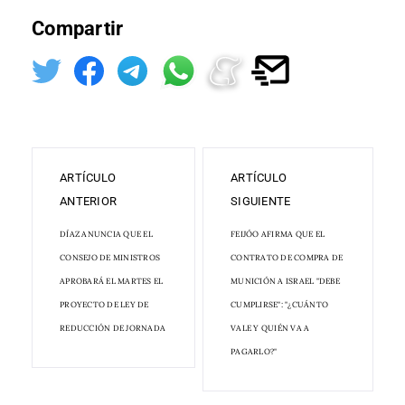
Compartir
ARTÍCULO
ARTÍCULO
ANTERIOR
SIGUIENTE
DÍAZ ANUNCIA QUE EL
FEIJÓO AFIRMA QUE EL
CONSEJO DE MINISTROS
CONTRATO DE COMPRA DE
APROBARÁ EL MARTES EL
MUNICIÓN A ISRAEL "DEBE
PROYECTO DE LEY DE
CUMPLIRSE": "¿CUÁNTO
REDUCCIÓN DE JORNADA
VALE Y QUIÉN VA A
PAGARLO?"