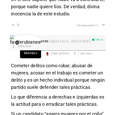
porque nadie quiere líos. De verdad, divina
inocencia la de este estudio.
0
Ver respuestas
(1)
EM On
fanderubianes
(@patreon_36222350)
#3057954
Miembro
Líder político
1 año hace
Cometer delitos como robar, abusar de
mujeres, acosar en el trabajo es cometer un
delito y es un hecho individual porque ningún
partido suele defender tales prácticas.
Lo que diferencia a derechas e izquierdas es
la actitud para o erradicar tales prácticas.
Si un candidato “agarra mujeres por el coño”