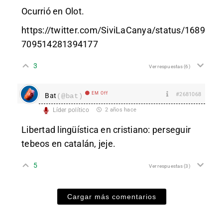
Ocurrió en Olot.
https://twitter.com/SiviLaCanya/status/1689
709514281394177
3
Ver respuestas
(6)
EM Off
#2681068
Bat
(@bat)
Líder político
2 años hace
Libertad lingüística en cristiano: perseguir
tebeos en catalán, jeje.
5
Ver respuestas
(3)
Cargar más comentarios