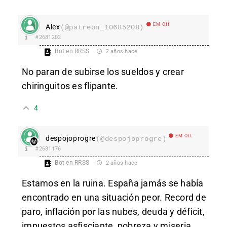
EM Off
Alex
(@patreon_10685208)
#2681202
Bot en RRSS
2 años hace
No paran de subirse los sueldos y crear
chiringuitos es flipante.
4
EM Off
despojoprogre
(@despojoprogre)
#2681176
Bot en RRSS
2 años hace
Estamos en la ruina. España jamás se había
encontrado en una situación peor. Record de
paro, inflación por las nubes, deuda y déficit,
impuestos asfisciante, pobreza y miseria