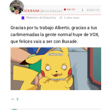
EM Off
#2681153
nICKBAIM
(@nickbaim)
Miembro de Ejecutiva
2 años hace
Gracias por tu trabajo Alberto, gracias a tus
carlimemadas la gente normal huye de VOX,
que felices vais a ser con Buxade.
3