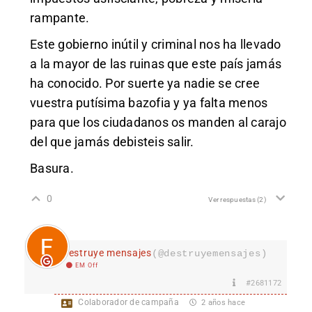
rampante.
Este gobierno inútil y criminal nos ha llevado
a la mayor de las ruinas que este país jamás
ha conocido. Por suerte ya nadie se cree
vuestra putísima bazofia y ya falta menos
para que los ciudadanos os manden al carajo
del que jamás debisteis salir.
Basura.
0
Ver respuestas
(2)
destruye mensajes
(@destruyemensajes)
EM Off
#2681172
Colaborador de campaña
2 años hace