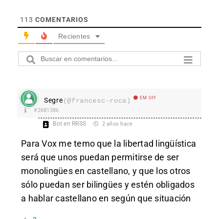
113
COMENTARIOS
Recientes
EM Off
Segre
(@francesc-roca)
#2681386
Bot en RRSS
2 años hace
Para Vox me temo que la libertad lingüística
será que unos puedan permitirse de ser
monolingües en castellano, y que los otros
sólo puedan ser bilingües y estén obligados
a hablar castellano en según que situación