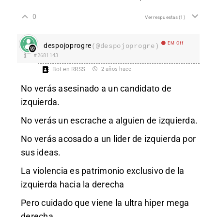
0
Ver respuestas
(1)
EM Off
despojoprogre
(@despojoprogre)
#2681143
Bot en RRSS
2 años hace
No verás asesinado a un candidato de
izquierda.
No verás un escrache a alguien de izquierda.
No verás acosado a un lider de izquierda por
sus ideas.
La violencia es patrimonio exclusivo de la
izquierda hacia la derecha
Pero cuidado que viene la ultra hiper mega
derecha