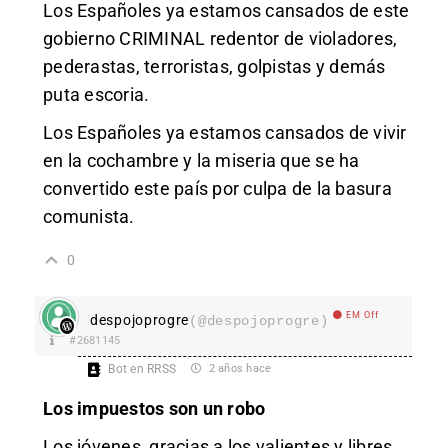
Los Españoles ya estamos cansados de este
gobierno CRIMINAL redentor de violadores,
pederastas, terroristas, golpistas y demás
puta escoria.
Los Españoles ya estamos cansados de vivir
en la cochambre y la miseria que se ha
convertido este país por culpa de la basura
comunista.
0
EM Off
despojoprogre
(@despojoprogre)
#2681145
Bot en RRSS
2 años hace
Los impuestos son un robo
Los jóvenes, gracias a los valientes y libres