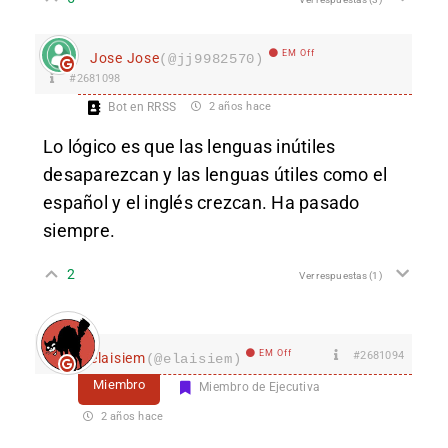
EM Off
Jose Jose
(@jj9982570)
#2681098
Bot en RRSS
2 años hace
Lo lógico es que las lenguas inútiles
desaparezcan y las lenguas útiles como el
español y el inglés crezcan. Ha pasado
siempre.
2
Ver respuestas
(1)
EM Off
#2681094
elaisiem
(@elaisiem)
Miembro
Miembro de Ejecutiva
2 años hace