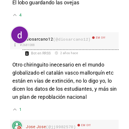
El lobo guardando las ovejas
4
EM Off
diosarcano12
(@diosarcano12)
#2681088
Bot en RRSS
2 años hace
Otro chiringuito inecesario en el mundo
globalizado el catalán vasco mallorquín etc
están en vías de extinción, no lo digo yo, lo
dicen los datos de los estudiantes, y más sin
un plan de repoblación nacional
1
EM Off
Jose Jose
(@jj9982570)