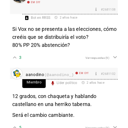
EM Off
#2681108
Bot en RRSS
2 años hace
Si Vox no se presenta a las elecciones, cómo
creéis que se distribuiría el voto?
80% PP 20% abstención?
3
Ver respuestas
(9)
EM Off
#2681102
aanodino
(@aanodino_)
Miembro
Líder político
2 años hace
12 grados, con chaqueta y hablando
castellano en una herriko taberna.
Será el cambio cambiante.
5
Ver respuestas
(3)