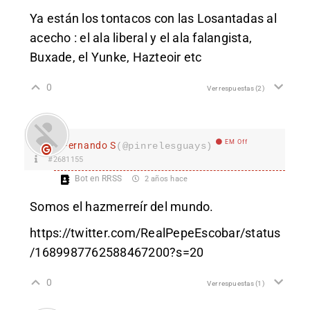
Ya están los tontacos con las Losantadas al
acecho : el ala liberal y el ala falangista,
Buxade, el Yunke, Hazteoir etc
0
Ver respuestas
(2)
EM Off
Fernando S
(@pinrelesguays)
#2681155
Bot en RRSS
2 años hace
Somos el hazmerreír del mundo.
https://twitter.com/RealPepeEscobar/status
/1689987762588467200?s=20
0
Ver respuestas
(1)