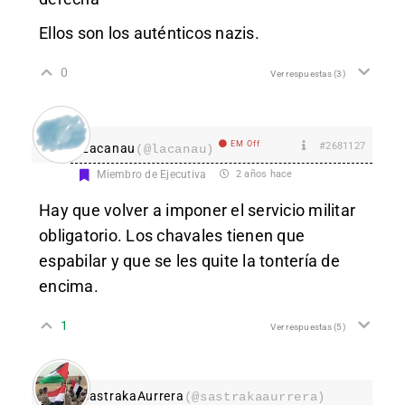
Ellos son los auténticos nazis.
0
Ver respuestas
(3)
EM Off
#2681127
Lacanau
(@lacanau)
Miembro de Ejecutiva
2 años hace
Hay que volver a imponer el servicio militar
obligatorio. Los chavales tienen que
espabilar y que se les quite la tontería de
encima.
1
Ver respuestas
(5)
SastrakaAurrera
(@sastrakaaurrera)