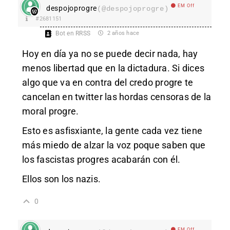
EM Off
despojoprogre
(@despojoprogre)
#2681151
Bot en RRSS
2 años hace
Hoy en día ya no se puede decir nada, hay
menos libertad que en la dictadura. Si dices
algo que va en contra del credo progre te
cancelan en twitter las hordas censoras de la
moral progre.
Esto es asfisxiante, la gente cada vez tiene
más miedo de alzar la voz poque saben que
los fascistas progres acabarán con él.
Ellos son los nazis.
0
EM Off