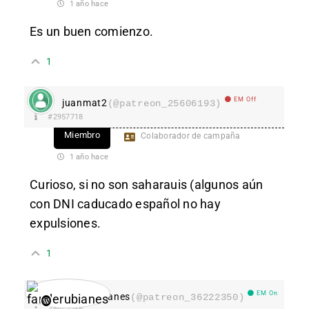
1 año hace
Es un buen comienzo.
1
EM Off
juanmat2
(@patreon_25606193)
#2957718
Miembro
Colaborador de campaña
1 año hace
Curioso, si no son saharauis (algunos aún
con DNI caducado español no hay
expulsiones.
1
EM On
fanderubianes
(@patreon_36222350)