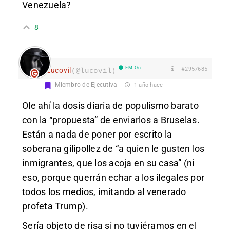
Venezuela?
8
EM On
#2957685
Lucovil
(@lucovil)
Miembro de Ejecutiva
1 año hace
Ole ahí la dosis diaria de populismo barato
con la “propuesta” de enviarlos a Bruselas.
Están a nada de poner por escrito la
soberana gilipollez de “a quien le gusten los
inmigrantes, que los acoja en su casa” (ni
eso, porque querrán echar a los ilegales por
todos los medios, imitando al venerado
profeta Trump).
Sería objeto de risa si no tuviéramos en el