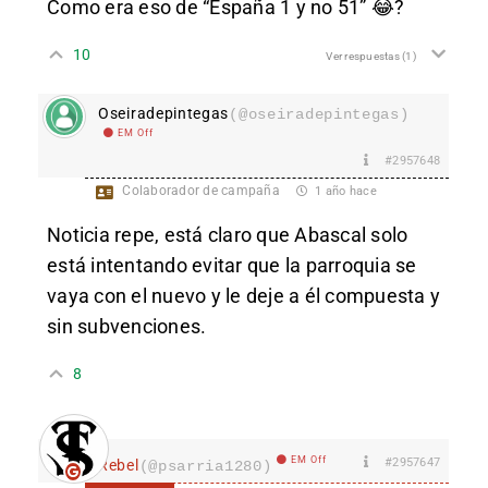
Como era eso de “España 1 y no 51” 😂?
10
Ver respuestas
(1)
Oseiradepintegas
(@oseiradepintegas)
EM Off
#2957648
Colaborador de campaña
1 año hace
Noticia repe, está claro que Abascal solo
está intentando evitar que la parroquia se
vaya con el nuevo y le deje a él compuesta y
sin subvenciones.
8
EM Off
#2957647
Rebel
(@psarria1280)