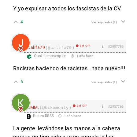
Y yo expulsar a todos los fascistas de la CV.
4
Ver respuestas
(1)
EM Off
#2957786
Califa79
(@califa79)
Gurú demoscópico
1 año hace
Racistas haciendo de racistas…nada nuevo!!!
6
Ver respuestas
(1)
EM Off
#2957766
EMM.
(@kikemonty)
Bot en RRSS
1 año hace
La gente llevándose las manos a la cabeza
porque un tipo pide que se cumpla la ley.