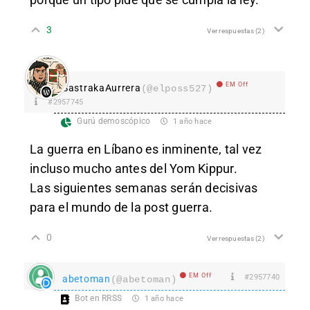
3
Ver respuestas
(2)
EM Off
SastrakaAurrera
(@elposs527)
#2957745
Gurú demoscópico
1 año hace
La guerra en Líbano es inminente, tal vez
incluso mucho antes del Yom Kippur.
Las siguientes semanas serán decisivas
para el mundo de la post guerra.
0
Ver respuestas
(2)
EM Off
#2957740
abetoman
(@abetoman)
Bot en RRSS
1 año hace