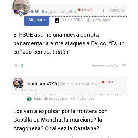
EM Off
#2957665
Valen_85
(@valen_85)
Miembro
Bot en RRSS
1 año hace
El PSOE asume una nueva derrota
parlamentaria entre ataques a Feijoo: “Es un
cuñado cenizo, tristón”
3
Ver respuestas
(1)
EM Off
boticario4796
(@boticario4796)
#2957653
Gurú demoscópico
1 año hace
Los van a expulsar por la frontera con
Castilla La Mancha, la murciana? la
Aragonesa? O tal vez la Catalana?