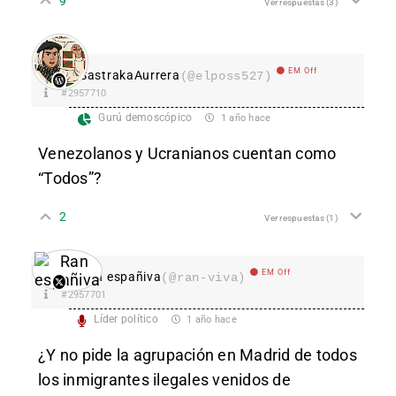
9
Ver respuestas
(3)
EM Off
SastrakaAurrera
(@elposs527)
#2957710
Gurú demoscópico
1 año hace
Venezolanos y Ucranianos cuentan como
“Todos”?
2
Ver respuestas
(1)
EM Off
Ran españiva
(@ran-viva)
#2957701
Líder político
1 año hace
¿Y no pide la agrupación en Madrid de todos
los inmigrantes ilegales venidos de