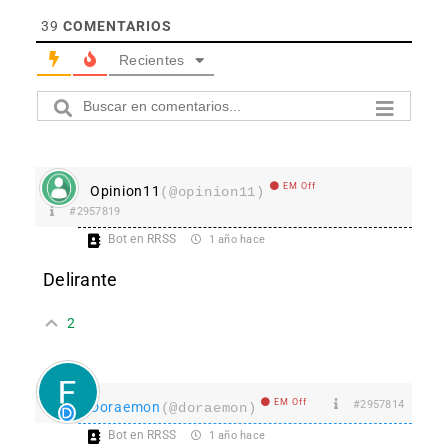
39
COMENTARIOS
Recientes
EM Off
Opinion11
(@opinion11)
#2957819
Bot en RRSS
1 año hace
Delirante
2
EM Off
#2957814
Doraemon
(@doraemon)
Bot en RRSS
1 año hace