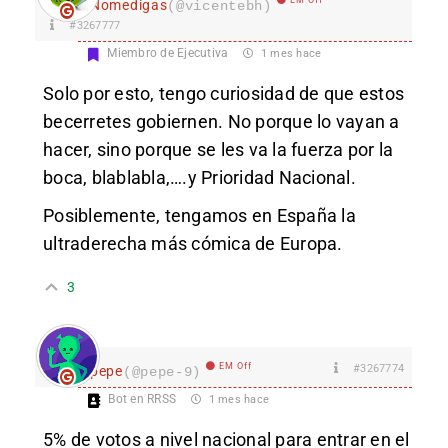
Nomedigas
(@vicentebh)
#3267777
Miembro de Ejecutiva
1 mes hace
Solo por esto, tengo curiosidad de que estos
becerretes gobiernen. No porque lo vayan a
hacer, sino porque se les va la fuerza por la
boca, blablabla,….y Prioridad Nacional.
Posiblemente, tengamos en España la
ultraderecha más cómica de Europa.
3
EM Off
#3267774
pepe
(@pepe-9)
Bot en RRSS
1 mes hace
5% de votos a nivel nacional para entrar en el