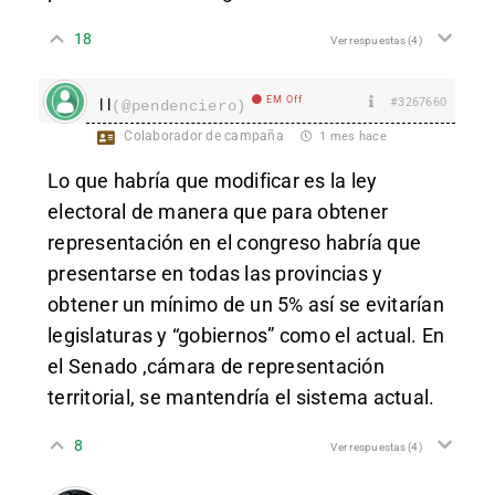
18
Ver respuestas
(4)
EM Off
#3267660
l l
(@pendenciero)
Colaborador de campaña
1 mes hace
Lo que habría que modificar es la ley
electoral de manera que para obtener
representación en el congreso habría que
presentarse en todas las provincias y
obtener un mínimo de un 5% así se evitarían
legislaturas y “gobiernos” como el actual. En
el Senado ,cámara de representación
territorial, se mantendría el sistema actual.
8
Ver respuestas
(4)