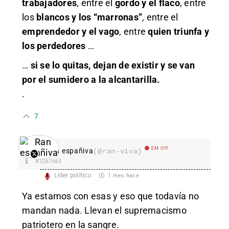
trabajadores
, entre el
gordo y el flaco
, entre
los
blancos y los “marronas”
, entre el
emprendedor y el vago
, entre
quien triunfa y
los perdedores
…
…
si se lo quitas, dejan de existir y se van
por el sumidero a la alcantarilla.
.
7
EM Off
Ran españiva
(@ran-viva)
#3267663
Líder político
1 mes hace
Ya estamos con esas y eso que todavía no
mandan nada. Llevan el supremacismo
patriotero en la sangre.