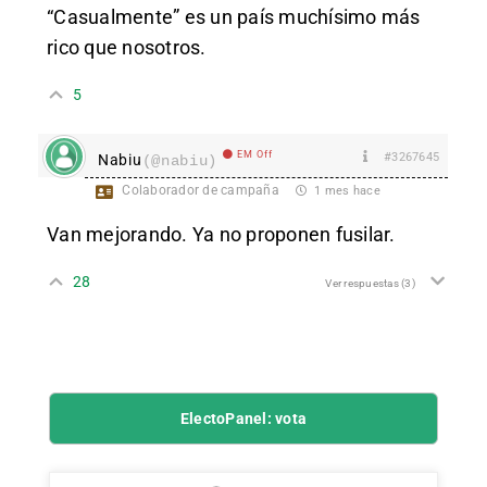
“Casualmente” es un país muchísimo más
rico que nosotros.
5
EM Off
#3267645
Nabiu
(@nabiu)
Colaborador de campaña
1 mes hace
Van mejorando. Ya no proponen fusilar.
28
Ver respuestas
(3)
ElectoPanel: vota