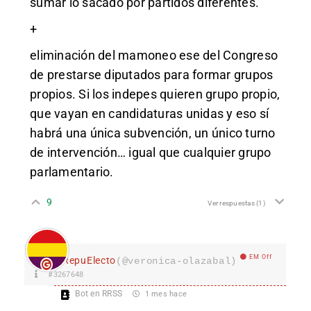
sumar lo sacado por partidos diferentes.
+
eliminación del mamoneo ese del Congreso
de prestarse diputados para formar grupos
propios. Si los indepes quieren grupo propio,
que vayan en candidaturas unidas y eso sí
habrá una única subvención, un único turno
de intervención… igual que cualquier grupo
parlamentario.
9
Ver respuestas
(1)
EM Off
RepuElecto
(@veronica-olazabal)
#3267648
Bot en RRSS
1 mes hace