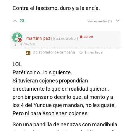
Contra el fascismo, duro y a la encía.
23
Ver respuestas
(3)
EM Off
martinn paz
(@aindaeho)
#3267680
Colaborador de campaña
1 mes hace
LOL
Patético no…lo siguiente.
Si tuvieran cojones propondrían
directamente lo que en realidad quieren:
prohibir pensar o decir lo que, al morito y a
los 4 del Yunque que mandan, no les guste.
Pero ni para éso tienen cojones.
Son una pandilla de nenazas con mandíbula