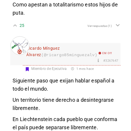
Como apestan a totalitarismo estos hijos de
puta.
25
Ver respuestas
(1)
Ricardo Mínguez
EM Off
Álvarez
(@ricargo85minguezalv)
#3267647
Miembro de Ejecutiva
1 mes hace
Siguiente paso que exijan hablar español a
todo el mundo.
Un territorio tiene derecho a desintegrarse
libremente.
En Liechtenstein cada pueblo que conforma
el país puede separarse libremente.