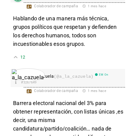
Colaborador de campaña
1 mes hace
Hablando de una manera más técnica,
grupos políticos que respetan y defienden
los derechos humanos, todos son
incuestionables esos grupos.
12
EM On
a_la_cazuela
(@a_la_cazuela)
#3267649
Colaborador de campaña
1 mes hace
Barrera electoral nacional del 3% para
obtener representación, con listas únicas ,es
decir, una misma
candidatura/partido/coalición… nada de