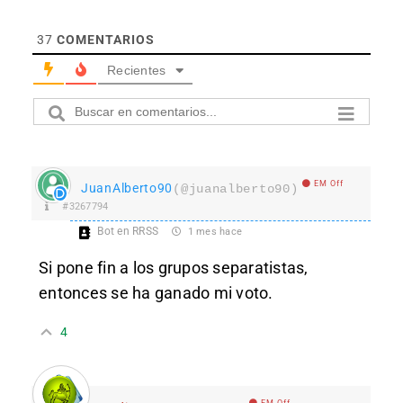
37
COMENTARIOS
Recientes
EM Off
JuanAlberto90
(@juanalberto90)
#3267794
Bot en RRSS
1 mes hace
Si pone fin a los grupos separatistas,
entonces se ha ganado mi voto.
4
EM Off