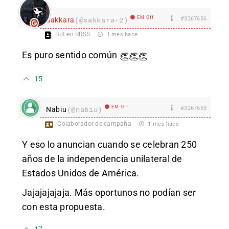
EM Off
#3267656
Sakkara
(@sakkara-2)
Bot en RRSS
1 mes hace
Es puro sentido común
👏
👏
👏
15
EM Off
#3267653
Nabiu
(@nabiu)
Colaborador de campaña
1 mes hace
Y eso lo anuncian cuando se celebran 250
años de la independencia unilateral de
Estados Unidos de América.
Jajajajajaja. Más oportunos no podían ser
con esta propuesta.
17