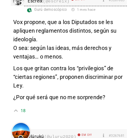
#3267683
Escreix
(@escreix)
Gurú demoscópico
1 mes hace
Vox propone, que a los Diputados se les
apliquen reglamentos distintos, según su
ideología.
O sea: según las ideas, más derechos y
ventajas… o menos.
Los que gritan contra los “privilegios” de
“ciertas regiones”, proponen discriminar por
Ley.
¿Por qué será que no me sorprende?
18
EM Off
#3267681
Ulúrukú
(@uluru2020)