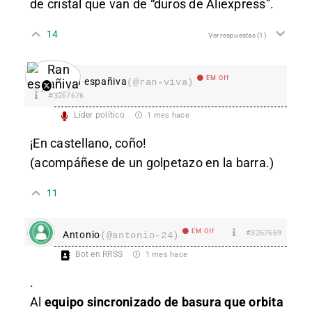
de cristal que van de “duros de Aliexpress”.
14
Ver respuestas
(1)
EM Off
Ran españiva
(@ran-viva)
#3267676
Líder político
1 mes hace
¡En castellano, coño!
(acompáñese de un golpetazo en la barra.)
11
EM Off
#3267669
Antonio
(@antonio-24)
Bot en RRSS
1 mes hace
.
Al
equipo sincronizado de basura que orbita