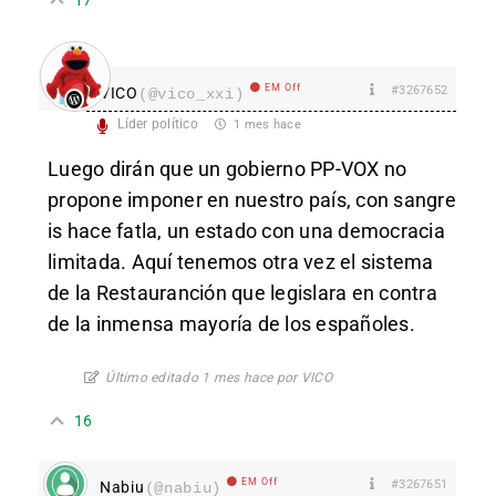
EM Off
#3267652
VICO
(@vico_xxi)
Líder político
1 mes hace
Luego dirán que un gobierno PP-VOX no
propone imponer en nuestro país, con sangre
is hace fatla, un estado con una democracia
limitada. Aquí tenemos otra vez el sistema
de la Restauranción que legislara en contra
de la inmensa mayoría de los españoles.
Último editado 1 mes hace por VICO
16
EM Off
#3267651
Nabiu
(@nabiu)