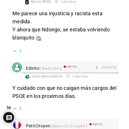
Bot en RRSS
1 año hace
Me parece una injusticia y racista esta
medida.
Y ahora que Ndongo, se estaba volviendo
blanquito
🤔
1
EM Off
#3099728
Edinho
(@edinho)
Gurú demoscópico
1 año hace
Y cuidado con que no caigan más cargos del
PSOE en los proximos días.
54
1
EM Off
PetitCitoyen
(@petitcitoyen)