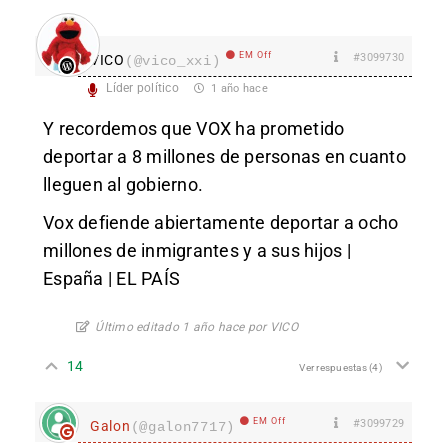
EM Off
#3099730
VICO
(@vico_xxi)
Líder político
1 año hace
Y recordemos que VOX ha prometido
deportar a 8 millones de personas en cuanto
lleguen al gobierno.
Vox defiende abiertamente deportar a ocho
millones de inmigrantes y a sus hijos |
España | EL PAÍS
Último editado 1 año hace por VICO
14
Ver respuestas
(4)
EM Off
#3099729
Galon
(@galon7717)