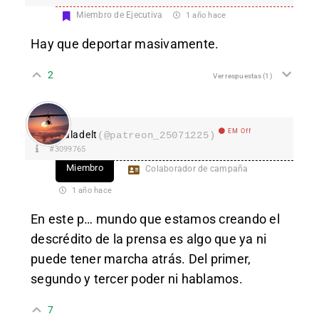
Miembro de Ejecutiva
1 año hace
Hay que deportar masivamente.
2
Ver respuestas
(1)
EM Off
aladelt
(@patreon_25071225)
#3099765
Miembro
Colaborador de campaña
1 año hace
En este p… mundo que estamos creando el
descrédito de la prensa es algo que ya ni
puede tener marcha atrás. Del primer,
segundo y tercer poder ni hablamos.
7