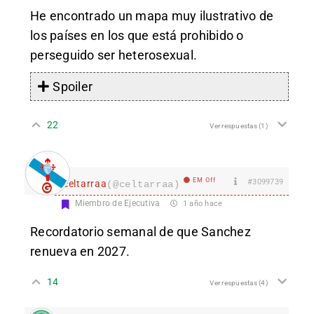
He encontrado un mapa muy ilustrativo de
los países en los que está prohibido o
perseguido ser heterosexual.
Spoiler
22
Ver respuestas
(1)
EM Off
#3099739
celtarraa
(@celtarraa)
Miembro de Ejecutiva
1 año hace
Recordatorio semanal de que Sanchez
renueva en 2027.
14
Ver respuestas
(4)