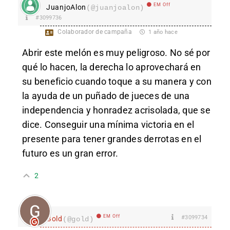
EM Off
JuanjoAlon
(@juanjoalon)
#3099736
Colaborador de campaña
1 año hace
Abrir este melón es muy peligroso. No sé por
qué lo hacen, la derecha lo aprovechará en
su beneficio cuando toque a su manera y con
la ayuda de un puñado de jueces de una
independencia y honradez acrisolada, que se
dice. Conseguir una mínima victoria en el
presente para tener grandes derrotas en el
futuro es un gran error.
2
EM Off
#3099734
Gold
(@gold)