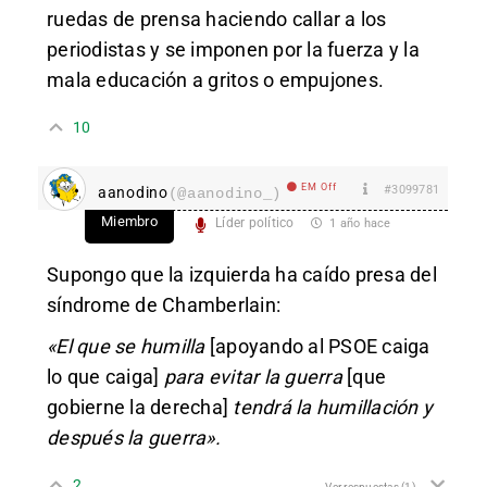
ruedas de prensa haciendo callar a los
periodistas y se imponen por la fuerza y la
mala educación a gritos o empujones.
10
EM Off
#3099781
aanodino
(@aanodino_)
Miembro
Líder político
1 año hace
Supongo que la izquierda ha caído presa del
síndrome de Chamberlain:
«El que se humilla
[apoyando al PSOE caiga
lo que caiga]
para evitar la guerra
[que
gobierne la derecha]
tendrá la humillación y
después la guerra».
2
Ver respuestas
(1)