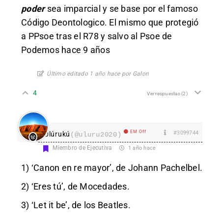
poder
sea imparcial y se base por el famoso
Código Deontologico. El mismo que protegió
a PPsoe tras el R78 y salvo al Psoe de
Podemos hace 9 años
Último editado 1 año hace por Galon
4
Ver respuestas
(2)
EM Off
#3099744
Ulúrukú
(@uluru2020)
Miembro de Ejecutiva
1 año hace
1) ‘Canon en re mayor’, de Johann Pachelbel.
2) ‘Eres tú’, de Mocedades.
3) ‘Let it be’, de los Beatles.