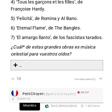
4) ‘Tous les garçons et les filles’, de
Françoise Hardy.
5) ‘Felicità’, de Romina y Al Bano.
6) ‘Eternal Flame’, de The Bangles.
7) ‘El amargo llanto’, de los fascistas tarados.
¿Cuál* de estas grandes obras es música
celestial para vuestros oídos?
…
15
Ver respuestas
(3)
EM Off
PetitCitoyen
(@petitcitoyen)
#3099743
Miembro
Gurú demoscópico
1 año hace