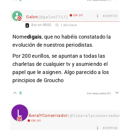
EM Off
#3099769
Galon
(@galon7717)
Bot en RRSS
1 año hace
Nome
digais
, que no habéis constatado la
evolución de nuestros periodistas.
Por 200 eurillos, se apuntan a todas las
charletas de cualquier tv y asumiendo el
papel que le asignen. Algo parecido a los
principios de Groucho
6
Ver respuestas
(4)
LiberalYConservador
(@liberalyconservador133
EM Off
#3099768