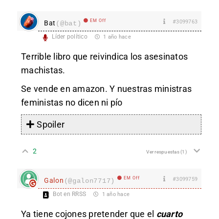
EM Off
#3099763
Bat
(@bat)
Líder político
1 año hace
Terrible libro que reivindica los asesinatos
machistas.
Se vende en amazon. Y nuestras ministras
feministas no dicen ni pío
Spoiler
2
Ver respuestas
(1)
EM Off
#3099759
Galon
(@galon7717)
Bot en RRSS
1 año hace
Ya tiene cojones pretender que el
cuarto