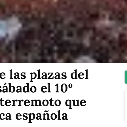
e las plazas del
sábado el 10º
 terremoto que
ica española