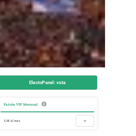
ElectoPanel: vota
Patrón VIP Mensual
3,5€ al mes
Ir