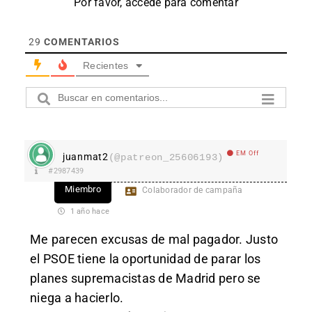
Por favor, accede para comentar
29
COMENTARIOS
Recientes
EM Off
juanmat2
(@patreon_25606193)
#2987439
Miembro
Colaborador de campaña
1 año hace
Me parecen excusas de mal pagador. Justo
el PSOE tiene la oportunidad de parar los
planes supremacistas de Madrid pero se
niega a hacierlo.