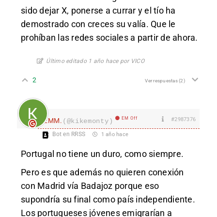
sido dejar X, ponerse a currar y el tío ha
demostrado con creces su valía. Que le
prohíban las redes sociales a partir de ahora.
Último editado 1 año hace por VICO
2
Ver respuestas
(2)
EM Off
#2987376
EMM.
(@kikemonty)
Bot en RRSS
1 año hace
Portugal no tiene un duro, como siempre.
Pero es que además no quieren conexión
con Madrid vía Badajoz porque eso
supondría su final como país independiente.
Los portugueses jóvenes emigrarían a