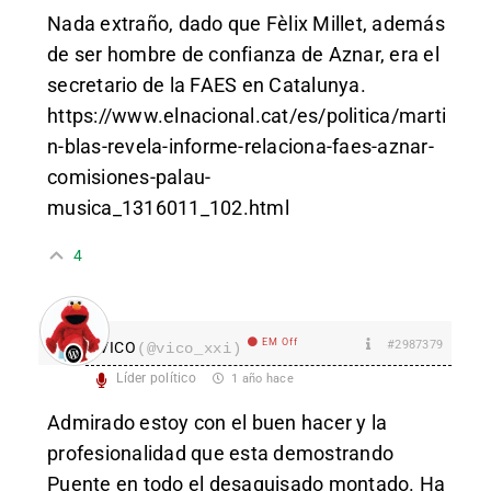
Nada extraño, dado que Fèlix Millet, además
de ser hombre de confianza de Aznar, era el
secretario de la FAES en Catalunya.
https://www.elnacional.cat/es/politica/marti
n-blas-revela-informe-relaciona-faes-aznar-
comisiones-palau-
musica_1316011_102.html
4
EM Off
#2987379
VICO
(@vico_xxi)
Líder político
1 año hace
Admirado estoy con el buen hacer y la
profesionalidad que esta demostrando
Puente en todo el desaguisado montado. Ha