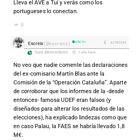
Lleva el AVE a Tuí y verás como los
portugueses lo conectan.
0
EM On
#2987395
Escreix
(@escreix)
Gurú demoscópico
1 año hace
No veo que nadie comente las declaraciones
del ex-comisario Martín Blas ante la
Comisión de la “Operación Cataluña”. Aparte
de corroborar que los informes de la -desde
entonces- famosa UDEF eran falsos (y
diseñados para alterar los resultados de las
elecciones), ha explicado lindezas como que
en caso Palau, la FAES se habría llevado 1,8
M€.