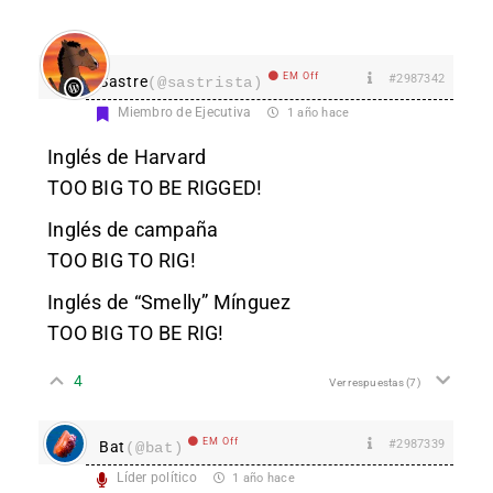
EM Off
#2987342
Sastre
(@sastrista)
Miembro de Ejecutiva
1 año hace
Inglés de Harvard
TOO BIG TO BE RIGGED!
Inglés de campaña
TOO BIG TO RIG!
Inglés de “Smelly” Mínguez
TOO BIG TO BE RIG!
4
Ver respuestas
(7)
EM Off
#2987339
Bat
(@bat)
Líder político
1 año hace