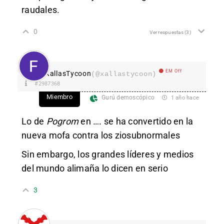
raudales.
0
Ver respuestas
(3)
EM Off
XallasTycoon
(@xallastycoon)
#2987368
Miembro
Gurú demoscópico
1 año hace
Lo de
Pogrom
en …. se ha convertido en la
nueva mofa contra los ziosubnormales
Sin embargo, los grandes líderes y medios
del mundo alimaña lo dicen en serio
3