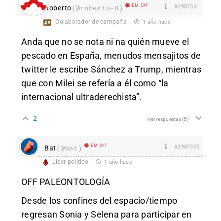
EM Off
#2987361
Roberto
(@roberto-8)
Colaborador de campaña
1 año hace
Anda que no se nota ni na quién mueve el
pescado en España, menudos mensajitos de
twitter le escribe Sánchez a Trump, mientras
que con Milei se refería a él como “la
internacional ultraderechista”.
2
Ver respuestas
(5)
EM Off
#2987355
Bat
(@bat)
Líder político
1 año hace
OFF PALEONTOLOGÍA
Desde los confines del espacio/tiempo
regresan Sonia y Selena para participar en