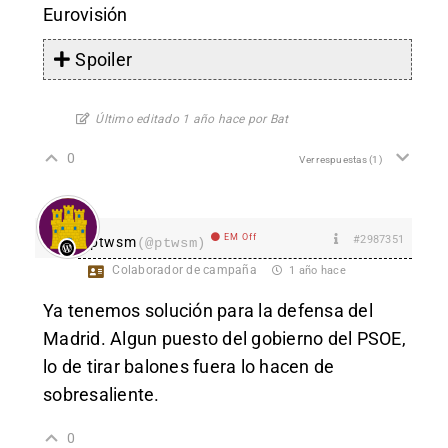
Eurovisión
Spoiler
Último editado 1 año hace por Bat
0
Ver respuestas
(1)
EM Off
#2987351
ptwsm
(@ptwsm)
Colaborador de campaña
1 año hace
Ya tenemos solución para la defensa del
Madrid. Algun puesto del gobierno del PSOE,
lo de tirar balones fuera lo hacen de
sobresaliente.
0